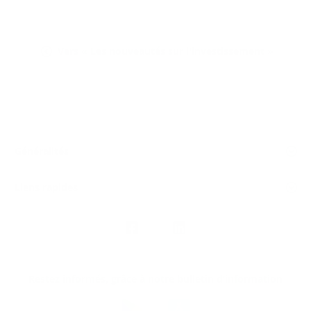
Vers « Les nouveautés sur l'investissement »
Généralités
Liens rapides
Nous
suivre
Restez informés, grâce à notre bulletin d’information
Téléchargez