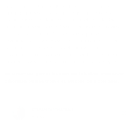
Entre-temps, les tensions géopolitiques ne cessent de
s’intensifier. Chaque fois qu’un espoir de résolution du
conflit en Iran ou de la guerre commerciale avec la Chine se
profile, il est habilement anéanti. Le président américain ne
cesse de sous-estimer démesurément la puissance
stratégique de ses adversaires, et son imprudence ne fait
que de déboucher sur de nouvelles impasses. C’est
pourquoi les fortes fluctuations des marchés deviennent
monnaie courante, et vous feriez bien de vous y adapter.
En attendant, gardez les yeux sur le ballon. Vous savez
désormais où il se trouve et, surtout, où il doit aller.
STEFAN DUCHATEAU
Auteur