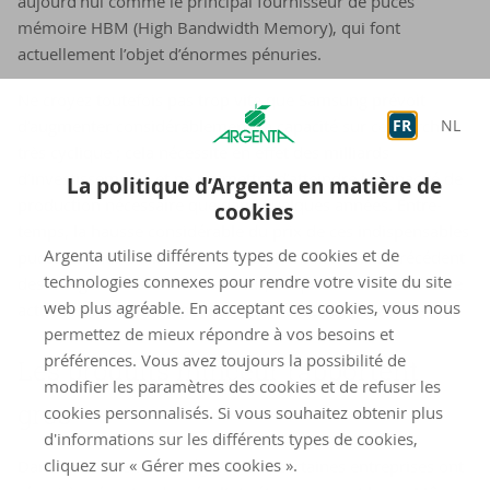
aujourd’hui comme le principal fournisseur de puces
mémoire HBM (High Bandwidth Memory), qui font
actuellement l’objet d’énormes pénuries.
Ne croyez toutefois pas trop vite que Samsung prévoit
d’augmenter considérablement sa capacité sur ce marché
FR
NL
très cyclique ; cela nécessite en effet des milliards
d’investissements et ne permettra d’atteindre la capacité de
La politique d’Argenta en matière de
production nécessaire que dans quelques années. Entre-
cookies
temps, la hausse considérable du prix de ces indispensables
Argenta utilise différents types de cookies et de
puces mémoire alimente une augmentation sans précédent
technologies connexes pour rendre votre visite du site
des marges dans ce sous-secteur, ce qui se traduit à l’heure
web plus agréable. En acceptant ces cookies, vous nous
actuelle évidemment par des plus-values spectaculaires.
permettez de mieux répondre à vos besoins et
préférences. Vous avez toujours la possibilité de
Les pro­duits min­ceur rap­portent
modifier les paramètres des cookies et de refuser les
gros
cookies personnalisés. Si vous souhaitez obtenir plus
d'informations sur les différents types de cookies,
cliquez sur « Gérer mes cookies ».
Dans d’autres secteurs également, certaines entreprises ont