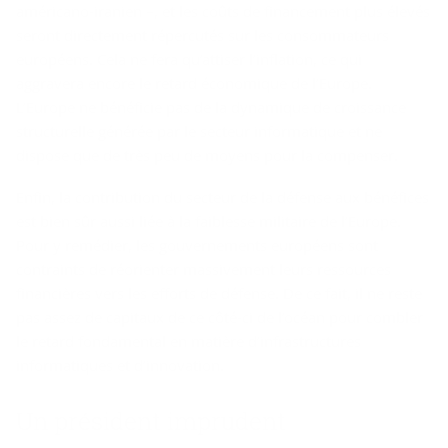
américano-iranien –, et les coûts de financement plus élevés
seront directement répercutés sur les consommateurs
européens. Cela ne fera qu’attiser l’inflation, ce qui
aggravera encore le retard économique de l’Europe.
L’Europe ne bénéficie pas de la dynamique de croissance
structurelle générée par le secteur informatique et ne
dispose que de très peu de moyens pour la compenser.
Enfin, la contribution du secteur de la défense aux bénéfices
est bien sûr aussi liée à la faiblesse militaire de l’Europe.
Pour y remédier, les gouvernements européens sont
contraints de réorienter massivement leurs ressources
financières vers les efforts de défense. De ce fait, il ne reste
pas assez de capitaux de ce côté-ci de l’océan pour combler
le retard fondamental en matière d’infrastructures
informatiques et d’innovation.
Un pré­sident im­pru­dent