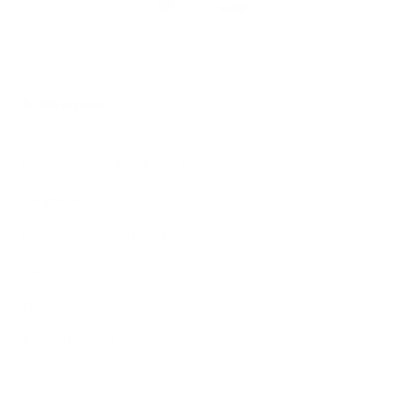
l’app
Argenta
© 2026 Argenta
Informations juridiques
Vie privée
Politique de Cookies
PSD2
Tarifs
Accessibilité