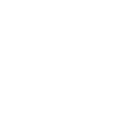
différente.
Les résultats financiers européens du dernier trimestre sont
certes meilleurs que prévu – ou, en d’autres termes, moins
mauvais que ce que l’on craignait –, mais un taux de
croissance moyen de 10 % (après un trimestre précédent
qui a encore affiché une contraction) fait pâle figure face à
l’accroissement de 27 % enregistré aux États-Unis. L’écart
avec les États-Unis ne cesse de se creuser. Cela s’explique en
grande partie par l’absence de grandes entreprises
informatiques européennes (à l’exception d’ASML) capables
de surfer sur la vague des investissements dans l’IA.
De plus, les contributions positives au niveau des bénéfices
européens masquent la faiblesse structurelle sous-jacente
du Vieux Continent. La forte croissance des bénéfices dans
le secteur de l’énergie reflète notre vulnérabilité en tant
qu’importateur net d’énergie. Contrairement aux États-Unis,
les pays européens devront non seulement faire face à des