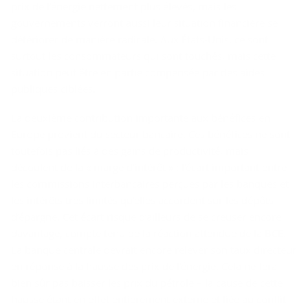
prix de l’énergie nettement plus élevés, mais les
gouvernements verront aussi leur situation financière se
détériorer de manière radicale. Aux États-Unis, ce sont
surtout les consommateurs qui sont touchés, mais cette
situation peut être en partie compensée par des aides
publiques ciblées.
La deuxième contribution importante aux bénéfices en
Europe provient du secteur bancaire. Ces bénéfices ne sont
toutefois pas liés à des gains de productivité, mais
découlent de la « marge d’intérêt » : l’écart important entre
les commissions interbancaires perçues par les banques et
les intérêts très limités qu’elles accordent sur les dépôts
d’épargne. Cet écart risque d’ailleurs de se creuser encore
davantage, compte tenu de la réaction attendue de la BCE.
La banque centrale devrait encore relever son taux directeur
en réponse à la hausse des prix de l’énergie. Cela ne fera
bien sûr pas baisser les prix du pétrole – la cause de cette
hausse étant en effet entièrement externe et liée au conflit