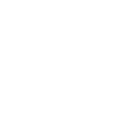
premier trimestre 2026. Mais c’est dans les secteurs de
l’énergie et des matériaux, qui ont dépassé leurs prévisions
de 25 % et 14 % respectivement, que l’on observe les plus
fortes surprises de bénéfices. Comme leur pondération dans
l’indice S&P 500 est relativement faible (environ 6,5 % au
total), la grande majorité de la surprise de bénéfices totale
de 8,5 % provient du secteur financier et des entreprises
technologiques. Sans Nvidia, ces deux secteurs représentent
à eux seuls près de la moitié des bénéfices supplémentaires.
Dans le secteur informatique, la majeure partie (environ les
trois quarts) de la surprise de bénéfices est d’ailleurs
attribuable aux semi-conducteurs (Broadcom, AMD et Intel)
et au hardware (Apple). Le sous-segment des « logiciels
système » apporte certes une contribution substantielle,
mais il lui est beaucoup plus difficile de traduire ces
surprises de bénéfices en gains boursiers. Si des entreprises
comme Microsoft enregistrent des bénéfices élevés, leur
croissance future pourrait toutefois être freinée par