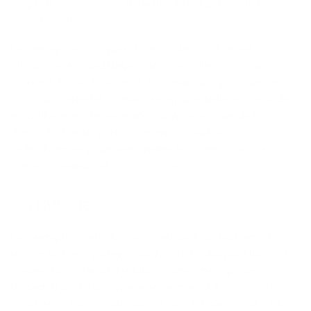
l’apparition d’un code d’IA moins cher et par une baisse du
nombre de licences.
Les entreprises de cybersécurité telles que Fortinet,
Cloudflare et CrowdStrike se trouvent elles aussi à un
tournant décisif. D’une part, le nombre de cyberattaques
risque d’augmenter de manière exponentielle en raison des
nouvelles avancées en matière d’IA, ce qui stimule la
demande. D’autre part, ces mêmes évolutions
technologiques pourraient mettre les fournisseurs de
logiciels traditionnels sur la touche.
En Eu­rope
Les entreprises américaines continuent sur leur lancée,
malgré le chaos qui règne sur la scène politique. Elles font
preuve d’une grande flexibilité, d’une forte capacité
d’adaptation et d’un dynamisme innovant. La saison des
résultats en Europe suit toutefois une tendance tout à fait