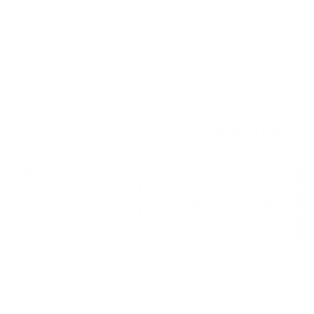
dépassement des prévisions. Au total, la surprise de
bénéfices moyenne est actuellement de 8,5 %. Détail
important : ce tableau a été établi sur la base des résultats
publiés jusqu’au 15 mai 2026. Autrement dit, il n’inclut pas
encore les chiffres de Nvidia, qui ne seront publiés que le 20
mai.
Tableau 1 : Aperçu des résultats de S&P 500 T1 2026
Le secteur financier (27 %) et le secteur informatique (24 %)
ont été les principaux contributeurs au bénéfice total du