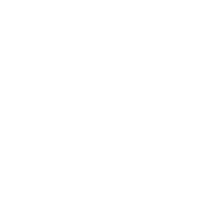
De belangrijkste bijdrage aan de totale winst van het eerste
kwartaal van 2026 werd geleverd door de financiële sector
(27 %) en de IT-sector (24 %). De grootste procentuele
winstverrassingen zijn echter terug te vinden bij de energie-
en materiaalsector, die hun verwachtingen met
respectievelijk 25 % en 14 % overtroffen. Omdat hun
gewicht in de S&P 500-index relatief klein is (samen
ongeveer 6,5 %), is het overgrote deel van de totale
winstverrassing van 8,5 % toch afkomstig van de financiële
sector en de technologiebedrijven. Zonder Nvidia zijn deze 2
sectoren samen al goed voor zowat de helft van de
meerwinst.
Binnen de IT-sector is daarenboven het grootste gedeelte
(ongeveer driekwart) van de winstverrassing toe te schrijven
aan halfgeleiders (zoals Broadcom, AMD en Intel) en