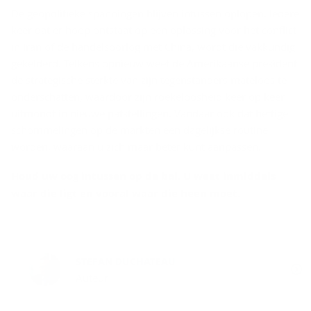
De geopolitieke spanningen blijven intussen oplopen. Iedere
keer dat er hoop ontstaat op een oplossing voor het conflict
in Iran of de handelsoorlog met China, wordt die vakkundig
gekelderd. Telkens opnieuw weet de Amerikaanse president
de strategische sterkte van zijn tegenstanders mateloos te
onderschatten, waardoor zijn roekeloosheid keer op keer
uitmondt in nieuwe patstellingen. Vandaar ook dat heftige
schommelingen op de markten een dagelijkse routine
worden, waaraan u zich maar beter kunt aanpassen.
Houd uw oog intussen op de bal. U weet inmiddels
waar die ligt en vooral waar die heen moet.
STEFAN DUCHATEAU
Auteur