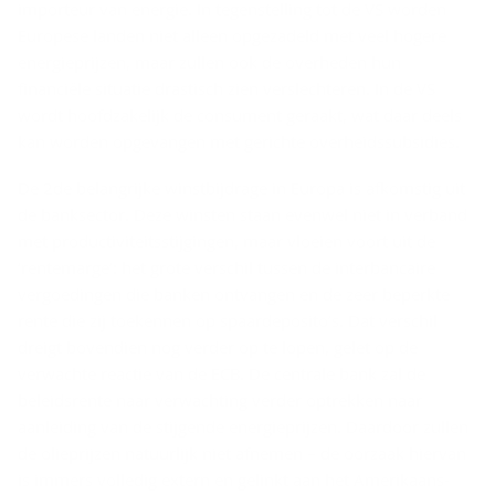
importeur van energie. In tegenstelling tot de VS worden
Europese landen niet alleen opgezadeld met veel hogere
energieprijzen, maar zullen ook de overheden hun
financiële situatie drastisch zien verslechteren. In de VS
wordt hoofdzakelijk de consument geraakt, wat daar deels
kan worden opgevangen met gerichte overheidssubsidies.
De 2de belangrijke winstbijdrage in Europa is afkomstig uit
de banksector. Deze winsten staan evenwel niet in verband
met productiviteitsstijgingen, maar vloeien voort uit de
‘rentemarge’: het grote verschil tussen de interbancaire
vergoedingen die banken ontvangen en de zeer beperkte
rente die zij toekennen op spaardeposito’s. Dat verschil
dreigt bovendien nog verder op te lopen, gelet op de
verwachte reactie van de ECB. De centrale bank zal de
beleidsrente naar verwachting verder optrekken naar
aanleiding van de stijgende energieprijzen. Daardoor zullen
de olieprijzen natuurlijk niet afnemen – de oorzaak hiervan
is immers volledig extern en gelinkt aan het Amerikaans-