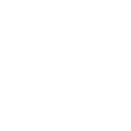
Iraanse conflict – maar worden de hogere
financieringskosten wel rechtstreeks doorberekend aan de
Europese consument. Dat jaagt de inflatie verder aan,
waardoor Europa economisch nog meer achterop zal
hinken. Europa mist de structurele groeidynamiek vanuit de
IT-sector en heeft bijzonder weinig in huis om dat te
compenseren.
Tot slot is ook de winstbijdrage van de defensiesector
vanzelfsprekend gelinkt aan de militaire zwakte van Europa.
Om hieraan te remediëren, zijn Europese overheden
genoodzaakt hun financiële stromen massaal naar defensie-
inspanningen af te leiden. Hierdoor blijft er aan deze kant
van de oceaan te weinig kapitaal over om de fundamentele
achterstand op het gebied van IT-infrastructuur en innovatie
in te lopen.
Roe­ke­lo­ze pre­si­dent