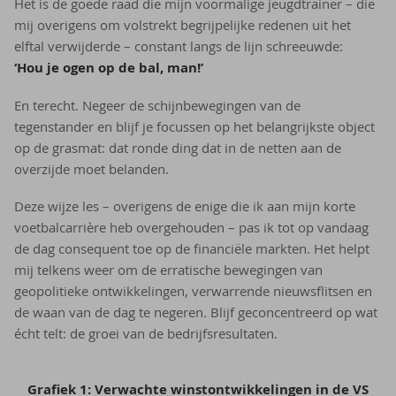
Het is de goede raad die mijn voormalige jeugdtrainer – die
mij overigens om volstrekt begrijpelijke redenen uit het
elftal verwijderde – constant langs de lijn schreeuwde:
‘Hou je ogen op de bal, man!’
En terecht. Negeer de schijnbewegingen van de
tegenstander en blijf je focussen op het belangrijkste object
op de grasmat: dat ronde ding dat in de netten aan de
overzijde moet belanden.
Deze wijze les – overigens de enige die ik aan mijn korte
voetbalcarrière heb overgehouden – pas ik tot op vandaag
de dag consequent toe op de financiële markten. Het helpt
mij telkens weer om de erratische bewegingen van
geopolitieke ontwikkelingen, verwarrende nieuwsflitsen en
de waan van de dag te negeren. Blijf geconcentreerd op wat
écht telt: de groei van de bedrijfsresultaten.
Grafiek 1: Verwachte winstontwikkelingen in de VS