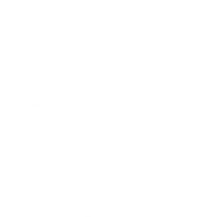
Naar Argenta's blik op de beurzen
Algemeen
Snel naar
Volg
Argenta
op
Blijf op de hoogte via onze nieuwsbrief
Download