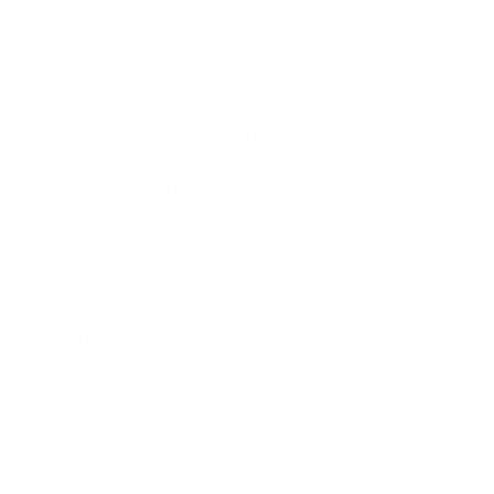
Wanneer we een gedetailleerde blik werpen op de
Amerikaanse bedrijfsresultaten, worden de
bovengenoemde trends overduidelijk. In Tabel 1 zie je de
gerapporteerde en verwachte winst. Daaruit blijkt zowel de
winstgeneratie per sector als het verrassende deel waarmee
de verwachtingen werden overtroffen. In totaal bedraagt de
gemiddelde winstverrassing momenteel 8,5 %. Een
belangrijk detail hierbij is dat deze tabel is opgesteld op
basis van de gepubliceerde resultaten tot en met 15 mei
2026. Met andere woorden: de cijfers van Nvidia, die pas op
20 mei worden gepubliceerd, zijn nog niet opgenomen.
Tabel 1: Overzicht S&P 500 Resultaten Q1 2026