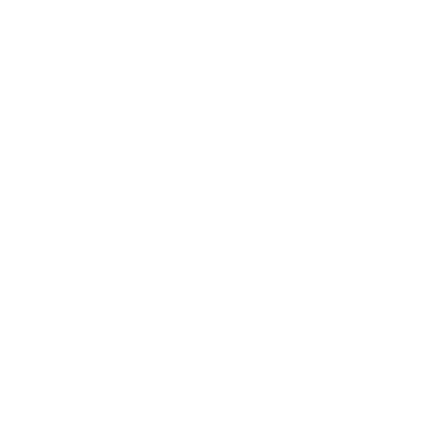
hardware (zoals Apple). Het deelsegment ‘system software’
levert weliswaar een substantiële bijdrage, maar kan deze
winstverrassingen veel moeilijker vertalen naar
beurswinsten. Bedrijven als Microsoft boeken weliswaar
hoge winsten, maar de verdere groei kan mogelijk worden
afgeremd door goedkopere AI-code en een afname van het
aantal licenties.
Ook cybersecuritybedrijven zoals Fortinet, Cloudflare en
CrowdStrike staan voor een belangrijk kruispunt. Het aantal
cyberaanvallen dreigt enerzijds exponentieel toe te nemen
op basis van nieuwe AI-ontwikkelingen, wat de vraag
stimuleert. Anderzijds kunnen diezelfde technologische
verschuivingen de traditionele softwareleveranciers
buitenspel zetten.
In Eu­ro­pa
Het Amerikaanse bedrijfsleven dendert verder, ondanks de