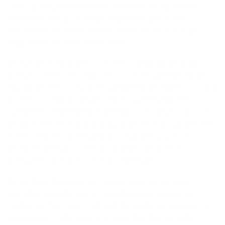
chaos op het politieke toneel. Het toont een bijzondere
flexibiliteit, een groot aanpassingsvermogen en een
innovatieve dynamiek. Het resultatenseizoen in Europa
volgt echter een heel andere trend.
De Europese winstcijfers over het voorbije kwartaal zijn
weliswaar beter dan verwacht – of anders gesteld: minder
erg dan gevreesd – maar een gemiddeld groeicijfer van 10 %
(na een voorafgaand kwartaal dat nog een krimp liet
optekenen) verbleekt bij de Amerikaanse aanwas van 27 %.
De kloof met de VS wordt alsmaar groter. Dat is grotendeels
toe te schrijven aan het gebrek aan grote Europese IT-
bedrijven (met uitzondering van ASML) die kunnen
meesurfen op de golf van AI-investeringen.
De positieve bijdragen aan het Europese winstniveau
verhullen daarenboven de onderliggende, structurele
zwakte van het Oude Continent. De sterke winstgroei in de
energiesector reflecteert onze kwetsbaarheid als netto-