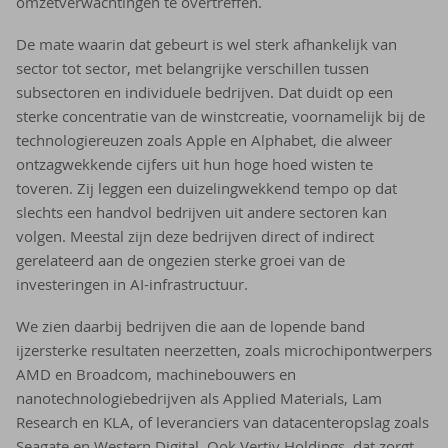
omzetverwachtingen te overtreffen.
De mate waarin dat gebeurt is wel sterk afhankelijk van
sector tot sector, met belangrijke verschillen tussen
subsectoren en individuele bedrijven. Dat duidt op een
sterke concentratie van de winstcreatie, voornamelijk bij de
technologiereuzen zoals Apple en Alphabet, die alweer
ontzagwekkende cijfers uit hun hoge hoed wisten te
toveren. Zij leggen een duizelingwekkend tempo op dat
slechts een handvol bedrijven uit andere sectoren kan
volgen. Meestal zijn deze bedrijven direct of indirect
gerelateerd aan de ongezien sterke groei van de
investeringen in AI-infrastructuur.
We zien daarbij bedrijven die aan de lopende band
ijzersterke resultaten neerzetten, zoals microchipontwerpers
AMD en Broadcom, machinebouwers en
nanotechnologiebedrijven als Applied Materials, Lam
Research en KLA, of leveranciers van datacenteropslag zoals
Seagate en Western Digital. Ook Vertiv Holdings, dat zorgt