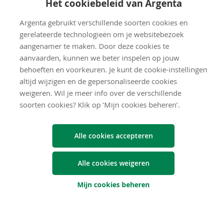
Het cookiebeleid van Argenta
epische koerswinsten.
Argenta gebruikt verschillende soorten cookies en
Dikke winst met af­slank­mid­de­len
gerelateerde technologieën om je websitebezoek
aangenamer te maken. Door deze cookies te
aanvaarden, kunnen we beter inspelen op jouw
Ook in andere sectoren wisten sommige bedrijven
behoeften en voorkeuren. Je kunt de cookie-instellingen
verrassend goede resultaten te presenteren. Zelfs in de
altijd wijzigen en de gepersonaliseerde cookies
achterblijvende gezondheidssector kon bijvoorbeeld Eli Lilly
weigeren. Wil je meer info over de verschillende
met monsterwinsten uitpakken dankzij het succes van zijn
soorten cookies? Klik op ‘Mijn cookies beheren’.
afslankmiddelen. Anderzijds past de winsttoename van
bedrijven als RTX (producent van onder meer de Patriot-
raketten) en GE Aerospace naadloos in het scenario van
Alle cookies accepteren
oplopende geopolitieke spanningen. Ook de grote
Amerikaanse banken wisten een aanzienlijke winstgroei te
Alle cookies weigeren
realiseren door de sterk toegenomen tradingvolumes, de
opverende fusie- en overnameactiviteit en enkele
Mijn cookies beheren
belangrijke beursgangen (IPO's) op de Amerikaanse
markten.