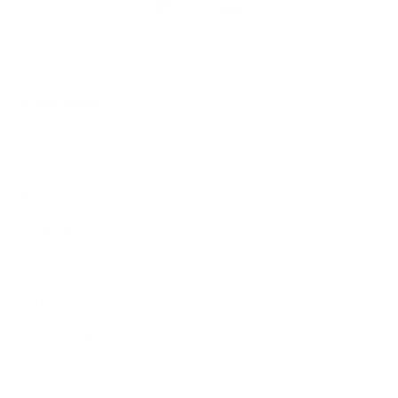
de
Argenta-
app
© 2026 Argenta
Juridische informatie
Privacy
Cookiebeleid
PSD2
Tarieven
Toegankelijkheid