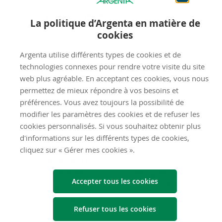
Fruits à portée de main (LH)
: À quel point le modèle de
La politique d’Argenta en matière de
revenus est-il vulnérable ? Pensez à des recettes faciles
cookies
issues de licences, de développement standard ou de
consultance.
Argenta utilise différents types de cookies et de
technologies connexes pour rendre votre visite du site
Ces 4 dimensions se combinent en 2 paramètres clés.
web plus agréable. En acceptant ces cookies, vous nous
Ensemble, ils dessinent un système d’axes qui rend la
permettez de mieux répondre à vos besoins et
position sur le marché immédiatement lisible.
préférences. Vous avez toujours la possibilité de
modifier les paramètres des cookies et de refuser les
L’axe Y (
MC moins SR
) : cet axe mesure la vulnérabilité.
cookies personnalisés. Si vous souhaitez obtenir plus
Un score positif signifie que le logiciel est plus solidement
d'informations sur les différents types de cookies,
ancré que la menace que représente l’IA.
cliquez sur « Gérer mes cookies ».
L’axe X (
DP⁺ moins LH
) Cet axe mesure l’équilibre entre
force et vulnérabilité. Un score positif signifie que
Accepter tous les cookies
l’entreprise parvient à contrebalancer suffisamment la
pression sur les prix et les coûts.
Refuser tous les cookies