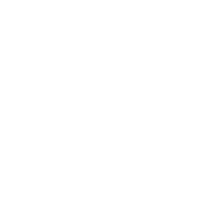
Informations juridiques
Vie privée
Politique de Cookies
PSD2
Tarifs
Accessibilité