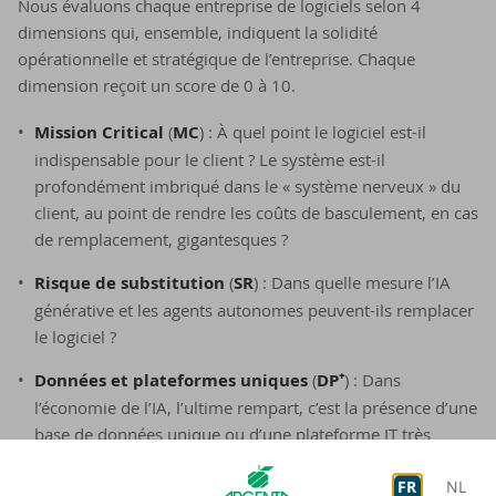
Nous évaluons chaque entreprise de logiciels selon 4
dimensions qui, ensemble, indiquent la solidité
opérationnelle et stratégique de l’entreprise. Chaque
dimension reçoit un score de 0 à 10.
Mission Critical
(
MC
) : À quel point le logiciel est-il
indispensable pour le client ? Le système est-il
profondément imbriqué dans le « système nerveux » du
client, au point de rendre les coûts de basculement, en cas
de remplacement, gigantesques ?
Risque de substitution
(
SR
) : Dans quelle mesure l’IA
générative et les agents autonomes peuvent-ils remplacer
le logiciel ?
Données et plateformes uniques
(
DP⁺
) : Dans
l’économie de l’IA, l’ultime rempart, c’est la présence d’une
base de données unique ou d’une plateforme IT très
robuste, difficile à remplacer. Ces atouts constituent un
seuil d’entrée important pour de nouveaux acteurs.
FR
NL