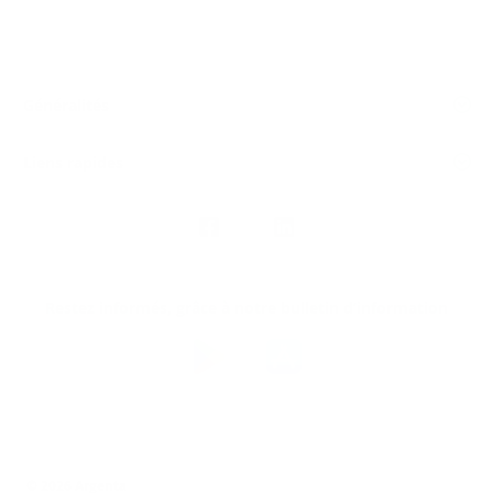
Généralités
Liens rapides
Nous
suivre
Restez informés, grâce à notre bulletin d’information
Téléchargez
l’app
Argenta
© 2026 Argenta