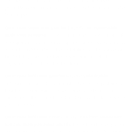
une plateforme robuste font office de bouclier. Dans ce
profil, l’IA vient surtout muscler un modèle de revenus déjà
bien en place.
Quadrant supérieur gauche (-X, +Y)
: indispensable,
mais sous pression.
Ces acteurs restent, eux aussi, difficiles
à déloger : ils fournissent un logiciel qui demeure compliqué
à remplacer. Mais l’IA met la rentabilité sous tension. Pour
l’instant, la position tient grâce aux habitudes et à la
dépendance installées chez les clients.
Quadrant inférieur gauche (-X, -Y)
: vulnérable.
Ces
entreprises y sont à la fois remplaçables et peu protégées.
Leur base de rentabilité s’érode, tandis que la pression
s’intensifie. Elles courent, dès lors, le risque le plus élevé de
perte de valeur.
Quadrant inférieur droit (+X, -Y)
:
des fondamentaux
solides, mais pas assez ancrés.
Ces entreprises disposent
de données solides ou d’une bonne plateforme. Problème :