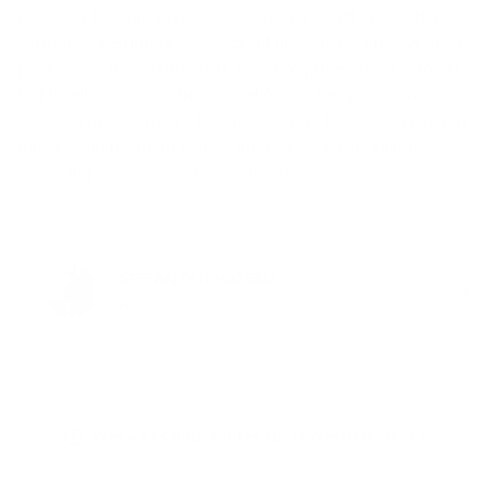
Miser sur les entreprises du quadrant I paraît une évidence,
surtout au détriment du quadrant III, où le déclin devrait se
poursuivre, inexorablement. Les entreprises des quadrants
II et IV, elles, doivent être surveillées de très près. Tout
nouveau mouvement à la baisse ou vers la gauche viendrait
miner définitivement leur position et déclencherait une
(nouvelle) vague de ventes sur les marchés.
STEFAN DUCHATEAU
Auteur
Vers « Les nouveautés sur l'investissement »