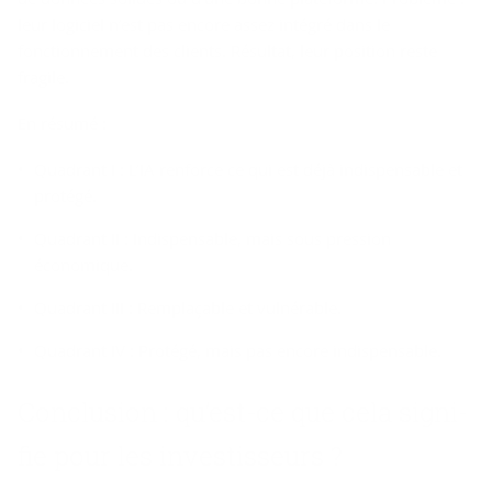
leur logiciel n’est pas encore assez intégré dans le
fonctionnement des clients. Résultat, leur position reste
fragile.
En résumé :
Quadrant I : L’IA renforce ce qui est déjà indispensable et
protégé.
Quadrant II : Indispensable, mais sous pression
économique.
Quadrant III : Remplaçable et vulnérable.
Quadrant IV : Protégé, mais pas encore indispensable.
Conclu­sion : qu’est-​ce que cela si­gni­
fie pour les in­ves­tis­seurs ?