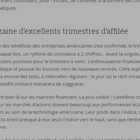
ciers choisissent, pour l’instant, de s’orienter à la lumière des chi
atiques.
ne d’ex­cel­lents tri­mestres d’af­fi­lée
des bénéfices des entreprises américaines s’est confirmée, le tri
haque fois, un rythme de croissance à 2 chiffres… avant la virgul
sions positives pour le trimestre à venir. L’enthousiasme financie
ique et pousse les bourses vers de nouveaux records. Cette eupho
ra encore des tests, à intervalles réguliers : le jour où le récit mira
 conflit militaire menacera de s’aggraver.
ont bien là sur les marchés financiers. La plus visible ? L’extrême 
sur les marchés d’actions doivent beaucoup aux performances éc
rs au sein de la technologie américaine. Leur poids dans l’indice
’ils tirent presque à eux seuls l’indice vers le haut, sans que l’en
vre.