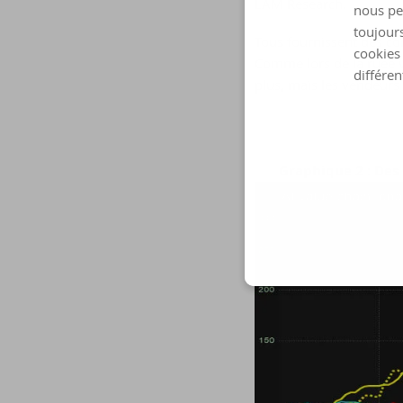
LAM Research.
nous pe
toujours
Tous fournissent des co
cookies 
Comme lors de la ruée ve
différen
plus, mais les vendeurs 
Graphique 2 : Des