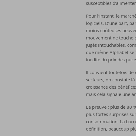
susceptibles d’alimenter
Pour l’instant, le marché
logiciels. D’une part, p
moins coûteuses peuvent
mouvement ne touche pa
jugés intouchables, com
que même Alphabet se vo
inédite du prix des puc
Il convient toutefois de 
secteurs, on constate là
croissance des bénéfices
mais cela signale une am
La preuve : plus de 80 % 
plus fortes surprises su
consommation. La barre y
définition, beaucoup plus