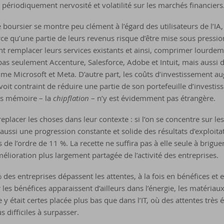
 périodiquement nervosité et volatilité sur les marchés financiers
 boursier se montre peu clément à l’égard des utilisateurs de l’IA,
arce qu’une partie de leurs revenus risque d’être mise sous pression
 remplacer leurs services existants et ainsi, comprimer lourdem
s seulement Accenture, Salesforce, Adobe et Intuit, mais aussi 
me Microsoft et Meta. D’autre part, les coûts d’investissement au
it contraint de réduire une partie de son portefeuille d’investi
es mémoire – la
chipflation
– n’y est évidemment pas étrangère.
replacer les choses dans leur contexte : si l’on se concentre sur le
 aussi une progression constante et solide des résultats d’exploita
 de l’ordre de 11 %. La recette ne suffira pas à elle seule à brigu
élioration plus largement partagée de l’activité des entreprises.
des entreprises dépassent les attentes, à la fois en bénéfices et en
r les bénéfices apparaissent d’ailleurs dans l’énergie, les matériau
 était certes placée plus bas que dans l’IT, où des attentes très é
 difficiles à surpasser.