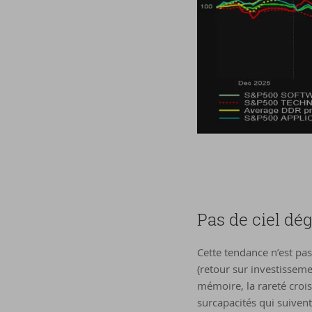
Pas de ciel dé­g
Cette tendance n’est pas 
(retour sur investisseme
mémoire, la rareté croi
surcapacités qui suiven