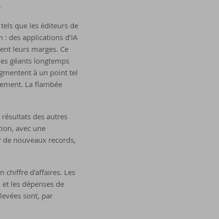
.
 tels que les éditeurs de
 : des applications d’IA
ent leurs marges. Ce
des géants longtemps
gmentent à un point tel
ssement. La flambée
s résultats des autres
tion, avec une
er de nouveaux records,
 chiffre d’affaires. Les
x et les dépenses de
levées sont, par