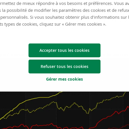
rmettez de mieux répondre à vos besoins et préférences. Vous a
 la possibilité de modifier les paramètres des cookies et de refuse
mposants et des outils devenus indispensables au déploiement de l
personnalisés. Si vous souhaitez obtenir plus d'informations sur 
rs l’or californienne de 1849, ce ne sont pas les chercheurs d’or q
ts types de cookies, cliquez sur « Gérer mes cookies ».
de brouettes, de pelles et de pioches.
Accepter tous les cookies
 performances divergentes entre fournisseurs de brouettes 
Refuser tous les cookies
Gérer mes cookies