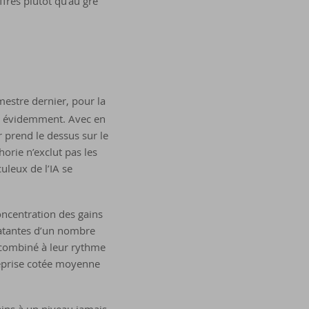
ffres plutôt qu’au gré
mestre dernier, pour la
e, évidemment. Avec en
r prend le dessus sur le
rie n’exclut pas les
culeux de l’IA se
concentration des gains
latantes d’un nombre
, combiné à leur rythme
treprise cotée moyenne