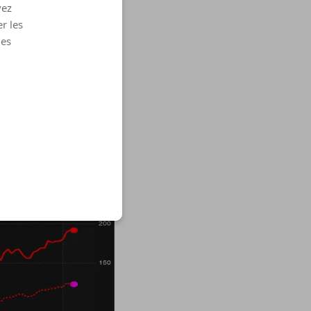
vez
r les
a révolution de l’IA.
les
ui s’enrichissent le
et chercheurs d’or