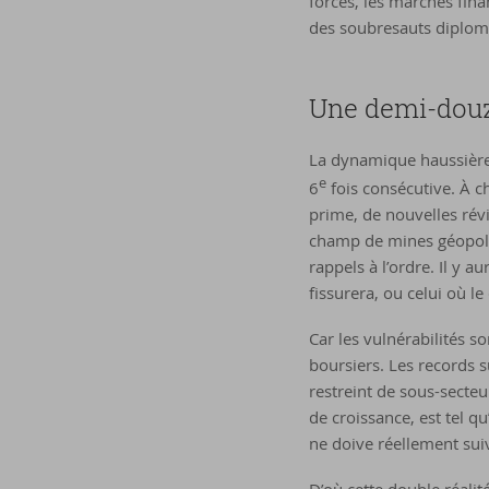
forces, les marchés finan
des soubresauts diplom
Une demi-​douzai
La dynamique haussière 
e
6
fois consécutive. À c
prime, de nouvelles révi
champ de mines géopolit
rappels à l’ordre. Il y au
fissurera, ou celui où le
Car les vulnérabilités s
boursiers. Les records 
restreint de sous-secteu
de croissance, est tel qu
ne doive réellement sui