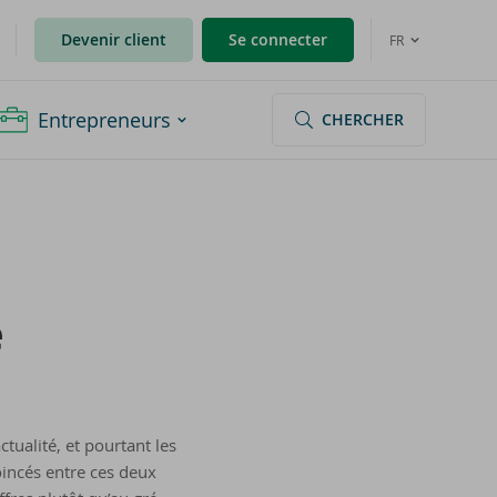
Devenir client
Se connecter
FR
Entrepreneurs
CHERCHER
é
ctualité, et pourtant les
oincés entre ces deux