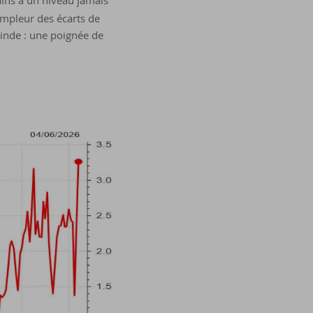
ains à un niveau jamais
ampleur des écarts de
cinde : une poignée de