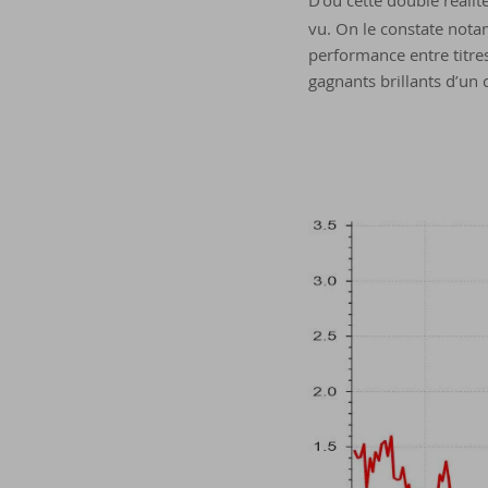
D’où cette double réalit
vu. On le constate nota
performance entre titre
gagnants brillants d’un c