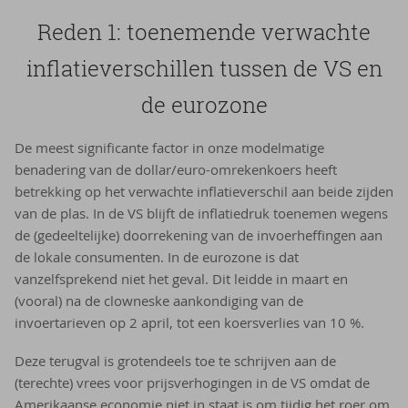
Reden 1: toe­ne­men­de ver­wach­te
in­fla­tie­ver­schil­len tus­sen de VS en
de eu­ro­zo­ne
De meest significante factor in onze modelmatige
benadering van de dollar/euro-omrekenkoers heeft
betrekking op het verwachte inflatieverschil aan beide zijden
van de plas. In de VS blijft de inflatiedruk toenemen wegens
de (gedeeltelijke) doorrekening van de invoerheffingen aan
de lokale consumenten. In de eurozone is dat
vanzelfsprekend niet het geval. Dit leidde in maart en
(vooral) na de clowneske aankondiging van de
invoertarieven op 2 april, tot een koersverlies van 10 %.
Deze terugval is grotendeels toe te schrijven aan de
(terechte) vrees voor prijsverhogingen in de VS omdat de
Amerikaanse economie niet in staat is om tijdig het roer om