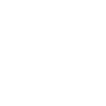
could be
17 juli 2025
Met behulp van een stevige set oordoppen en dito
oogkleppen weten de financiële markten zich voorlopig
te onttrekken aan oplopende geopolitieke spanningen
en een karrenvracht verontrustend nieuws.
Lees meer
Naar Argenta's blik op de beurzen