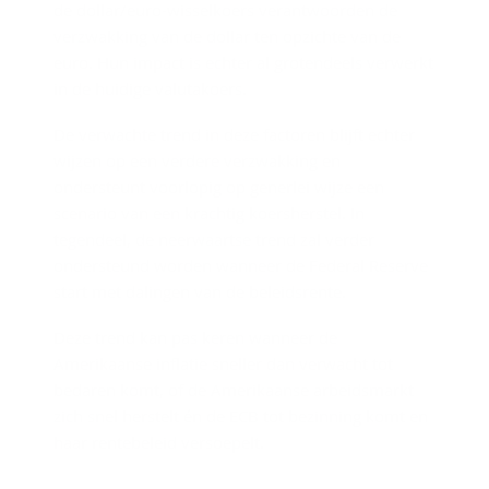
de dollar/euro-wisselkoers verantwoorden de
verzwakking van de dollar ten opzichte van de
euro. Hun impact is echter al grotendeels verwerkt
in de huidige valutakoers.
De verwachte trend in deze factoren blijft echter
wijzen op een verdere verzwakking en
ondersteunt voorlopig op generlei wijze een
scenario van een krachtig koersherstel. In
tegendeel, de neerwaartse trend zal verder
ondersteund worden wanneer de Federal Reserve
start met dalingen van de beleidsrente.
Deze trend kan pas keren wanneer de
Amerikaanse inflatie sneller dan verwacht tot
bedaren komt, of de Amerikaanse arbeidsmarkt
zich snel herstelt én de ECB tot bezinning komt en
haar rentebeleid versoepelt.