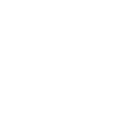
met willekeurige tariefverhogingen.
Lees meer
Er­gens tus­sen hier en er­gens.
30 juli 2025
De onzekerheid over het handelsakkoord tussen de VS
en de EU remde in de voorbije weken de financiële
markten in hun opwaartse pad. Maar intussen heeft de
onzekerheid plaatsgemaakt voor onduidelijkheid.
Lees meer
What a won­der­ful world this