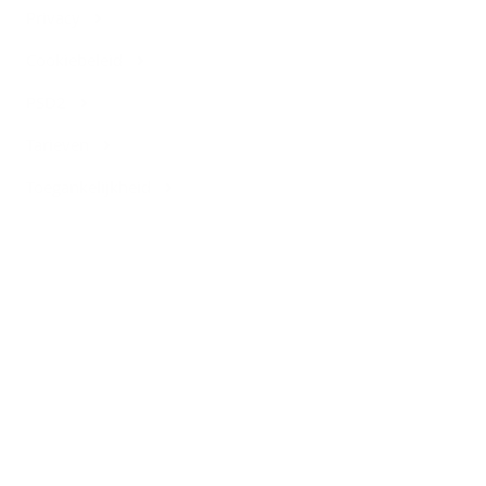
Privacy
Cookiebeleid
PSD2
Tarieven
Toegankelijkheid