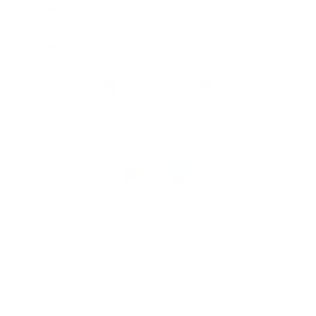
Algemeen
Snel naar
Volg
Argenta
op
Blijf op de hoogte via onze nieuwsbrief
Download
de
Argenta-
app
© 2026 Argenta
Juridische informatie