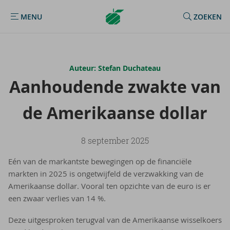
Argenta
MENU
ZOEKEN
MENU
Homepage
Auteur: Stefan Duchateau
Aan­hou­den­de zwak­te van
de Ame­ri­kaan­se dol­lar
8 september 2025
Eén van de markantste bewegingen op de financiële
markten in 2025 is ongetwijfeld de verzwakking van de
Amerikaanse dollar. Vooral ten opzichte van de euro is er
een zwaar verlies van 14 %.
Deze uitgesproken terugval van de Amerikaanse wisselkoers