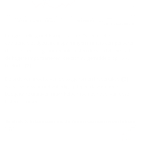
In tegenstelling met Europa kan de VS een deel van haar
additionele budgettaire inspanningen immers compenseren
door de sterk toegenomen inkomsten die voortvloeien uit
de hogere importtarieven, die zich nu gemiddeld op 16 %
bevinden[2].
De orde van grootte van de toegenomen invoertaksen[3]
weegt weliswaar niet volledig op tegen de voorziene
budgettaire uitgaven maar helpen toch een deel van deze
lasten te torsen.
Grafiek 5: Inkomsten uit de Amerikaanse invoertaksen