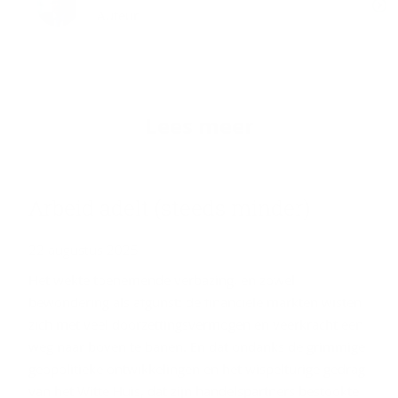
Auteur
Lees meer
Ar­beid adelt (steeds min­der)
22 augustus 2025
Het wekte toenemende verbazing, en zowel
bewondering als afgunst: de financiële markten wisten
zich met veel doorzettingsvermogen en veerkracht een
weg naar boven te banen. En dat ondanks de grimmige
geopolitieke ontwikkelingen en het wispelturige gedrag
van het Witte Huis, dat zijn handelspartners bestookte