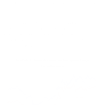
lan­ge­ter­mijn­ren­te­ver­schil­len tus­sen
de VS en de eu­ro­zo­ne
Een derde significante factor heeft betrekking op het
verwachte renteverschil tussen Amerikaanse en Europese
langetermijnobligaties. Ondanks de Amerikaanse financiële
verzwakking neemt het renteverschil tussen de VS en de
eurozone, enigszins verrassend, af.
Grafiek 4: Amerikaanse en Europese lange
termijnrente