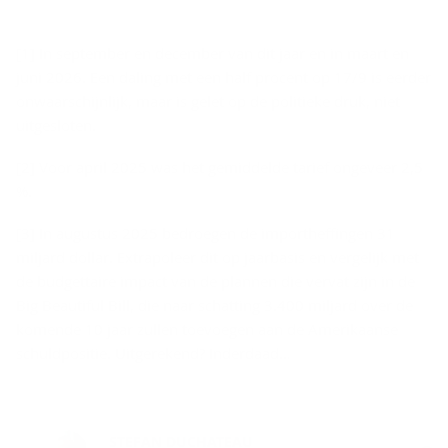
[1] In september en december van dit jaar en in maart en
juni 2026. Een daling met een half procent op 17/9 is eerder
onwaarschijnlijk, maar is gelet op de politieke druk, niet
uitgesloten.
[2] Voor april 2025 was het gemiddelde tarief ongeveer 2,5
%.
[3] In augustus 2025 bedroegen de importheffingen 31
miljard dollar. Extrapoleer dit op jaarbasis en vergelijk met
de budgettaire impact van de plannen die vervat zijn in de
Big Beautiful Bill, die naar schatting 3.400 miljard over de
komende 10 jaar zullen toevoegen aan de Amerikaanse
schuldpositie. Uitgerekend? Inderdaad…
STEFAN DUCHATEAU