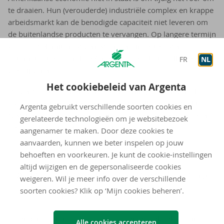
te draaien. Hun (verouderde) industriële complex en krappe
arbeidsmarkt kan de benodigde capaciteit niet leveren om
de buitenlandse producten te vervangen. Op langere termijn
kan dat wel, mits nog verregaandere investeringen in
automatisatie. Vooral de Amerikaanse robots zullen er dus
FR
NL
wel bij varen.
Het cookiebeleid van Argenta
De verwachte evolutie van het onderlinge inflatieverschil
lijkt momenteel grotendeels in de wisselkoers verwerkt.
Argenta gebruikt verschillende soorten cookies en
Negatieve verrassingen op dit vlak zullen verdere verliezen
gerelateerde technologieën om je websitebezoek
veroorzaken op het dollarfront.
aangenamer te maken. Door deze cookies te
aanvaarden, kunnen we beter inspelen op jouw
Reden 2: een twee­de sig­ni­fi­can­te
behoeften en voorkeuren. Je kunt de cookie-instellingen
altijd wijzigen en de gepersonaliseerde cookies
fac­tor: het ver­wach­te ver­schil in de
weigeren. Wil je meer info over de verschillende
soorten cookies? Klik op ‘Mijn cookies beheren’.
kor­te­ter­mijn­ren­te
De andere factor die de capriolen van de valutakoers in
Alle cookies accepteren