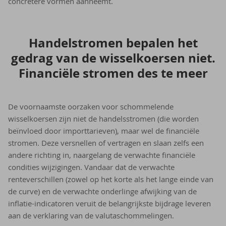
concretere vormen aanneemt.
Han­dels­tro­men be­pa­len het
ge­drag van de wis­sel­koer­sen niet.
Fi­nan­ci­ë­le stro­men des te meer
De voornaamste oorzaken voor schommelende
wisselkoersen zijn niet de handelsstromen (die worden
beïnvloed door importtarieven), maar wel de financiële
stromen. Deze versnellen of vertragen en slaan zelfs een
andere richting in, naargelang de verwachte financiële
condities wijzigingen. Vandaar dat de verwachte
renteverschillen (zowel op het korte als het lange einde van
de curve) en de verwachte onderlinge afwijking van de
inflatie-indicatoren veruit de belangrijkste bijdrage leveren
aan de verklaring van de valutaschommelingen.