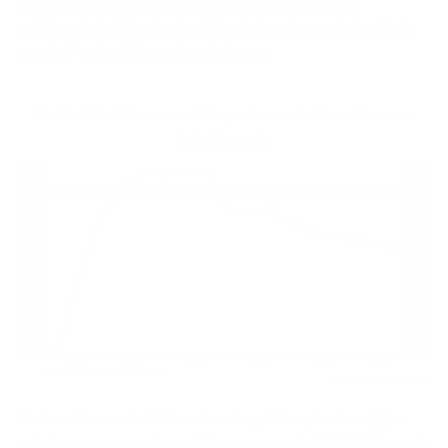
het lot. Een lot dat hij over zichzelf afriep door het
weifelende beleid, de afwachtende houding en het gebrek
aan durf en inzicht om te anticiperen.
Grafiek 2: Het verwachte pad van de Amerikaanse
beleidsrente
De Amerikaanse beleidsrente zal op 17 september (bijna
zeker) een neerwaarts pad kiezen, maar de ECB blijft koppig