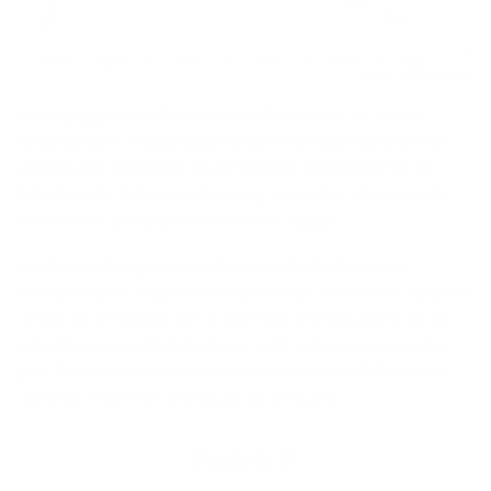
Voorlopig gaan de financiële markten ervan uit dat de
Amerikaanse centrale bank tijdens het komende jaar een
viertal keer[1] met een kwart procent zal knippen in de
beleidsrente. Dat proces kan nog versnellen als de creatie
van nieuwe arbeidsplaatsen verder afglijdt.
Omdat voorlopig niet wordt verwacht dat Europese
beleidsnemers enig licht in hun standpunt wil laten schijnen,
dreigt dat de dollarkoers nog verder te verzwakken als de
Amerikaanse centrale bank versnelt op haar neerwaartse
pad. De situatie kan snel keren wanneer de ECB bereid is
om haar verkeerde standpunt bij te sturen.
Reden 3: