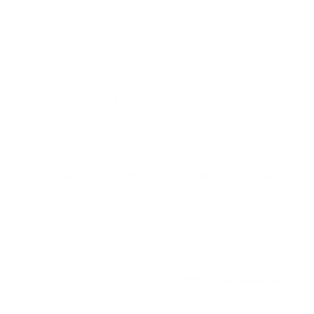
vasthouden aan haar huidige rentepeil. Voor deze politieke
keuze wordt verwezen naar de inflatiegraad in de eurozone,
die zich rond het doeltarief van 2 % procent bevindt. Het
mythische niveau van 2 % is echter gebaseerd op een
beleidskeuze van de centrale bank van Nieuw-Zeeland in
1989. Ver weg en lang geleden, dus. Het is de hoogste tijd
om dat beginsel te herzien en te vertalen in termen van hier
en nu.
Grafiek 3: Het verwachte pad van de Europese
beleidsrente