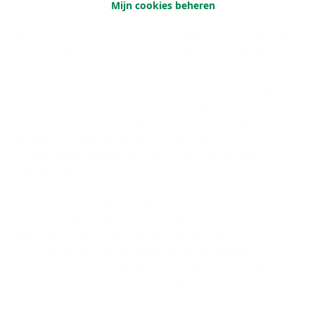
Mijn cookies beheren
maar toe aan dat lijstje.
China zal zich ongetwijfeld veel weerbaarder opstellen dan
kleine broertje Vietnam, of het opvallend inschikkelijke
Europa. De Rode Reus staat immers sterk door zijn bijna
monopolistische positie in grondstoffen, die vitaal zijn voor
de uitbouw van geavanceerde technologie in de VS. Maar de
Chinese bewindvoerders zijn zich ook bewust van de
teruglopende industriële groei in hun land, zodat ze er
weinig baat bij hebben om het handelsconflict met de VS
voort te zetten.
De bullebak-strategie die Trump op Europa toepaste, zal
averechts werken op de Chinese leiders. De Oosterse
cultuur laat onder geen beding gezichtsverlies toe, zeker niet
zoals de Europese leiders dat lijdzaam ondergingen. Een
langdurig handelsconflict met China zal de Amerikaanse
consumptieprijzen echter veel sneller impacteren dan de
Europese heffingen, die slechts geleidelijk doorsijpelen in de