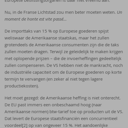
Europese beslissingsorganen is daar niet vreemd aan.
Nu, in de Franse Lichtstad zou men beter moeten weten.
Un
moment de honte est vite passé…
De importtaks van 15 % op Europese goederen spijst
weliswaar de Amerikaanse staatskas, maar het zullen
grotendeels de Amerikaanse consumenten zijn die de taks
zullen moeten dragen. Terwijl ze geleidelijk te maken krijgen
met oplopende prijzen – die de invoerheffingen gedeeltelijk
zullen compenseren. De VS hebben niet de mankracht, noch
de industriële capaciteit om de Europese goederen op korte
termijn te vervangen (en zeker al niet tegen lagere
productiekosten).
Het moet gezegd: de Amerikaanse heffing is niet onterecht.
De EU past immers een onbeschaamd hoog (naar
Amerikaanse normen) btw-tarief toe op producten uit de VS.
Dat levert de Europese staatsfinanciën een concurrentieel
voordeel[2] op van ongeveer 15 %. Het aandoenlijke