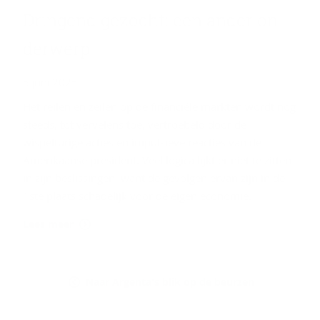
Drin­gend ge­zocht: een ander on­
der­werp
5 juni 2025
Het reilen en zeilen op de financiële markten wordt nog
steeds, tot vervelens toe, vertroebeld door de
wispelturige acties en impulsieve reacties van de
Amerikaanse president. Veel logica lijkt er niet te zitten
in zijn beslissingen, want de gevolgen ervan zijn in de
1ste plaats schadelijk voor de eigen economie.
Lees meer
Naar Argenta's blik op de beurzen