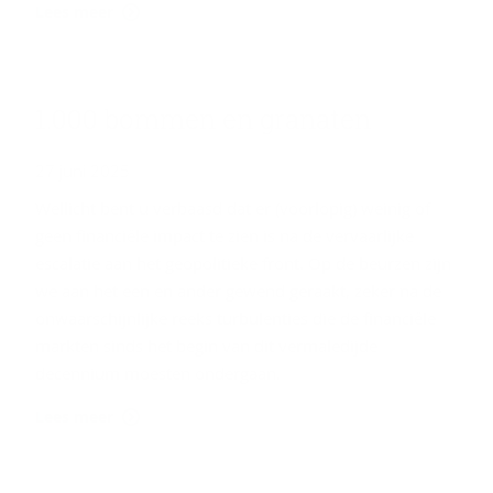
Lees meer
1.000 bom­men en gra­na­ten
27 juni 2025
Wellicht bent u verbaasd dat er (voorlopig) weinig of
geen financiële impact te zien is na de vervaarlijke
escalatie aan het geopolitieke front. Op de beurzen zijn
we aan het een en ander gewend geraakt, zeker na de
onwaarschijnlijke reeks turbulenties die de financiële
markten sinds het begin van dit vermaledijde
decennium moesten ondergaan.
Lees meer