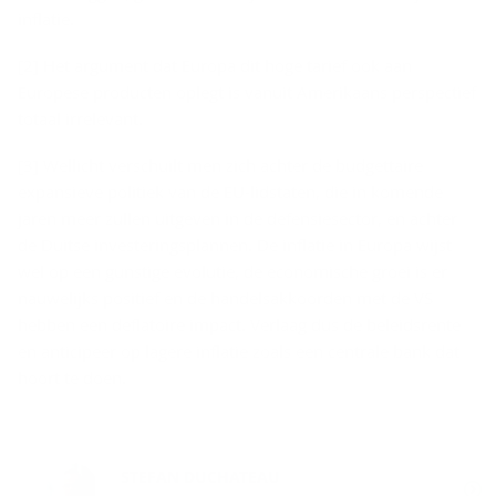
inflatie.
[2] Het argument dat Europa dit hoge tarief ook aan
Europese producten oplegt is vanuit Amerikaans perspectief
totaal irrelevant.
[3] Wellicht verschuilt men zich achter de budgettaire
expansieve politiek van de EU-lidstaten, die in komende
jaren meer zullen uitgeven in de defensiesector, en achter
de Duitse investeringsplannen. De inflatie in Europa wijst
wel op een gunstige evolutie, de economische groei is er
nauwelijks positief en de handelsakkoorden met de VS
hebben een deflatoire impact. Verlaag dus de beleidsrente
en anticipeer op lagere inflatie zoals een centrale bank dat
hoort te doen.
STEFAN DUCHATEAU