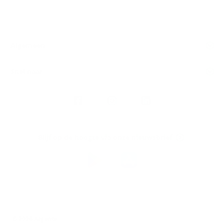
Algemeen
Snel naar
Volg
Argenta
op
Blijf op de hoogte via onze nieuwsbrief
Download
de
Argenta-
app
© 2026 Argenta