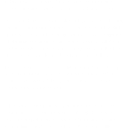
inflatie-indices. Het handelstekort van de VS met China
overtreft in ruime mate het deficit met de Europese Unie.
Professionele investeerders zullen zich pas na een oplossing
van dit conflict definitief weten te oriënteren en zich wellicht
opnieuw op de VS richten als gidsland voor hun beleggingen
– belangrijk daarbij zijn de uitstekende bedrijfsresultaten in
het tweede kwartaal en de verrassend goede vooruitzichten
die de meeste Amerikaanse bedrijven vooropstellen.
Intussen staan er ons weer woelige wateren te wachten op
de beurzen. Bindt u desnoods vast aan de mast van het
schip, zodat u aan de lokroep van de sirenen en andere
paniekzaaiers kunt weerstaan.
[1] Ondanks de geopolitieke spanningen wisten de meeste
beursindices toch een nieuwe recordhoogte te bereiken.
Deze nieuwe piekwaarden hadden echter nog veel hoger
kunnen liggen, gezien de bedrijfsresultaten en redelijke