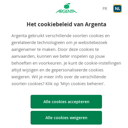
Enerzijds is er de bekendmaking van de bedrijfsresultaten
FR
NL
van het tweede kwartaal van 2025. Tot nu vallen de
bedrijfswinsten in 80 % van de gevallen beter mee dan
Het cookiebeleid van Argenta
verwacht, maar megabedrijven zoals Apple, Meta, Amazon,
Microsoft en vooral Nvidia moeten hun cijfers nog
Argenta gebruikt verschillende soorten cookies en
vrijgeven. Voor de eerste vier is dat voor zeer binnenkort.
gerelateerde technologieën om je websitebezoek
Op de resultaten van ‘s werelds waardevolste
aangenamer te maken. Door deze cookies te
(beursgenoteerde) bedrijf blijft het echter wachten tot het
aanvaarden, kunnen we beter inspelen op jouw
einde van de Oogstmaand.
behoeften en voorkeuren. Je kunt de cookie-instellingen
altijd wijzigen en de gepersonaliseerde cookies
In tegenstelling tot de Amerikaanse concurrenten,
weigeren. Wil je meer info over de verschillende
publiceren de meeste Europese ondernemingen vooralsnog
soorten cookies? Klik op ‘Mijn cookies beheren’.
mediocre tot zelfs ronduit ontgoochelende resultaten en
vooruitzichten voor de rest van het jaar.
Alle cookies accepteren
Anderzijds neemt de ongerustheid op de financiële markten
met de minuut toe, door de totaal ondoorzichtige
onderhandelingen en tegenstrijdige berichten over een
Alle cookies weigeren
handelsakkoord tussen de VS en China – en voeg ook India