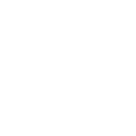
Auteur
Lees meer
What a won­der­ful world this
could be
17 juli 2025
Met behulp van een stevige set oordoppen en dito
oogkleppen weten de financiële markten zich voorlopig
te onttrekken aan oplopende geopolitieke spanningen
en een karrenvracht verontrustend nieuws.