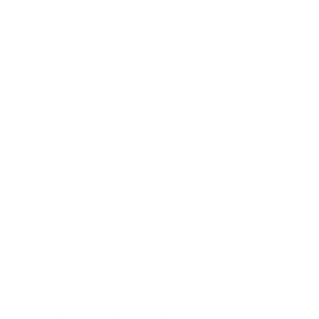
Rheinmetall, Renk Group, BAE-systems, Thales, Leonardo of
Rolls Royce) zijn ook een aantal – in slaap gewiegde –
Europese industriële bedrijven aan een opmars begonnen.
Andere sectoren presteren duidelijk veel minder goed.
Grafiek 2: Evolutie van de aandelenbeurzen sinds 1
januari 2025
De sterke prestatie van de Europese banken is vooral toe te