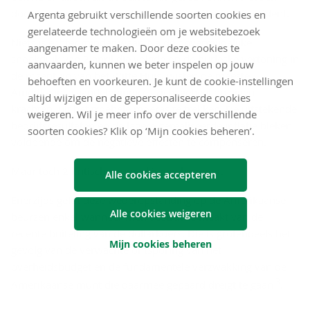
door een geste van genade van de Amerikaanse president.
Argenta gebruikt verschillende soorten cookies en
gerelateerde technologieën om je websitebezoek
Niets is echter minder waar. Na de onvermijdelijke
aangenamer te maken. Door deze cookies te
snoekduik van 2 april die volgde op de burleske vertoning in
aanvaarden, kunnen we beter inspelen op jouw
de rozentuin van het Witte Huis, wisten de meeste
behoeften en voorkeuren. Je kunt de cookie-instellingen
Amerikaanse aandelenindices zich, geheel op eigen
altijd wijzigen en de gepersonaliseerde cookies
krachten, uit het troebele moeras te trekken. De uitstekende
weigeren. Wil je meer info over de verschillende
bedrijfsresultaten en de lagere gerealiseerde inflatie bleken
soorten cookies? Klik op ‘Mijn cookies beheren’.
voldoende om de negatieve effecten te compenseren.
Maar toch 2 kritische opmerkingen hierover.
Alle cookies accepteren
Enerzijds geldt deze wederopstanding op de Amerikaanse
Alle cookies weigeren
beurzen enkel wanneer men abstractie maakt van de
recente buiteling van de dollarkoers. Die is grotendeels het
Mijn cookies beheren
gevolg van de verwachte ontsporing van het
overheidsbudget en de fundamentele verzwakking van de
3
Amerikaanse munt die daarmee gepaard dreigt te gaan
.