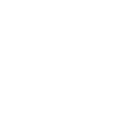
2
Net zoals dit het geval is bij die andere 3 grootleveranciers
van citaten – Bonaparte, Einstein en Churchill – is het maar
de vraag of Marc Twain dit ooit écht gezegd heeft. In deze
context geef ik trouwens de voorkeur aan een andere quote
van deze populaire Amerikaanse auteur en journalist: ‘The
truth is the butter, please pass me the salt.’
3
Als de onverantwoord expansieve budgettaire plannen in
de ‘Big Beautiful Bill’ effectief wordt uitgevoerd, zouden de
beginletters van het stafrijm weleens kunnen verwijzen naar
de verwachte rating van de Amerikaanse staatsschuld.
STEFAN DUCHATEAU
Auteur