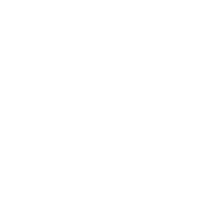
Juridische informatie
Privacy
Cookiebeleid
PSD2
Tarieven
Toegankelijkheid