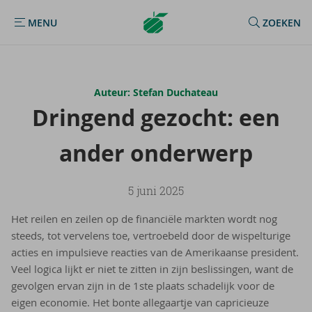
Argenta
MENU
ZOEKEN
MENU
Homepage
Auteur: Stefan Duchateau
Drin­gend ge­zocht: een
ander on­der­werp
5 juni 2025
Het reilen en zeilen op de financiële markten wordt nog
steeds, tot vervelens toe, vertroebeld door de wispelturige
acties en impulsieve reacties van de Amerikaanse president.
Veel logica lijkt er niet te zitten in zijn beslissingen, want de
gevolgen ervan zijn in de 1ste plaats schadelijk voor de
eigen economie. Het bonte allegaartje van capricieuze