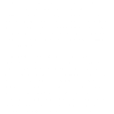
schrijven aan de hoge marge tussen de interbancaire
tarieven en de vergoeding voor spaardeposito’s. Door de
(verwachte verdere) afname van de beleidsrente van de ECB
slonk de bancaire marge, maar de toegenomen geopolitieke
onzekerheid leidde tot een onverwacht grote toeloop aan
spaardeposito’s. Daardoor wordt het verlies aan financiële
marge meer dan gecompenseerd door de volumestijging.
Voorlopig, althans.
Er zijn opvallende verschillen in de beursprestatie tussen
landen en sectoren over de periode sinds het begin van het
jaar en de start van de herstelperiode, rond 1 mei. Gemeten
in euro valt bij de geografische vergelijking vooral de sterke
prestatie op van Spanje (+28,1 %), Italië (+19,5 %) en
Duitsland (+19 %) sinds het begin van 2025. In Spanje komt
dat door het grote gewicht aan traditionele commerciële
banken in de beursindex, in Duitsland door het industriële
(en defensiegerelateerde) accent. De Italiaanse index eet
mee van beide walletjes. De slechtste beursprestaties zijn