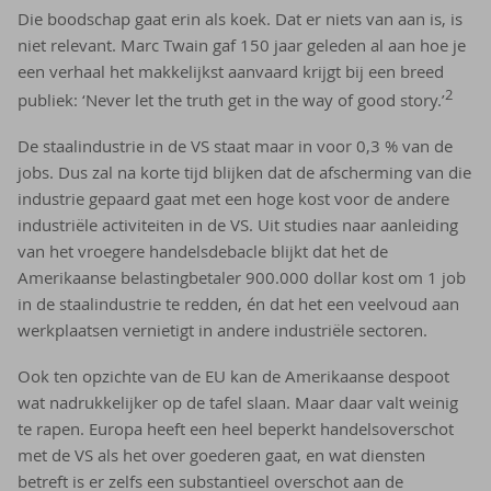
Die boodschap gaat erin als koek. Dat er niets van aan is, is
niet relevant. Marc Twain gaf 150 jaar geleden al aan hoe je
een verhaal het makkelijkst aanvaard krijgt bij een breed
2
publiek: ‘Never let the truth get in the way of good story.’
De staalindustrie in de VS staat maar in voor 0,3 % van de
jobs. Dus zal na korte tijd blijken dat de afscherming van die
industrie gepaard gaat met een hoge kost voor de andere
industriële activiteiten in de VS. Uit studies naar aanleiding
van het vroegere handelsdebacle blijkt dat het de
Amerikaanse belastingbetaler 900.000 dollar kost om 1 job
in de staalindustrie te redden, én dat het een veelvoud aan
werkplaatsen vernietigt in andere industriële sectoren.
Ook ten opzichte van de EU kan de Amerikaanse despoot
wat nadrukkelijker op de tafel slaan. Maar daar valt weinig
te rapen. Europa heeft een heel beperkt handelsoverschot
met de VS als het over goederen gaat, en wat diensten
betreft is er zelfs een substantieel overschot aan de