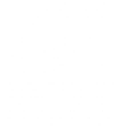
terug te vinden in Turkije (-21,4 %), Denemarken (13,6 %,
waar Vestas en Novo Nordisk een moeilijke periode
doorworstelden) en de VS (-11.4 %), vooral omwille van de
terugval in de koers van de VS-dollar.
In eigen munt scoren de Amerikaanse return-indices veel
beter. Uitgedrukt in dollar laten zowel de NASDAQ als de
S&P-index zelfs een positieve return optekenen sinds het
jaarbegin. Over de kortere periode sinds 1 mei weet
Denemarken een deel van zijn verlies goed te maken, terwijl
Italië en Spanje hun posities bevestigen.
Bij de sectorale vergelijking binnen de VS sinds het begin
van het jaar valt vooral op dat de waternutsbedrijven
verrassend sterk prestesren (+10 % in USD), terwijl de
laatste plaats gereserveerd was voor technologische
hardware (-18.8 %). In de herstelperiode vanaf 1 mei 2025
zijn de technologiebedrijven terug aan zet met groei in de
dubbele cijfers voor semiconductoren (+19,3 %) en de