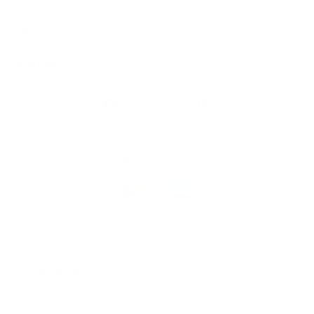
Algemeen
Snel naar
Volg
Argenta
op
Blijf op de hoogte via onze nieuwsbrief
Download
de
Argenta-
app
© 2026 Argenta