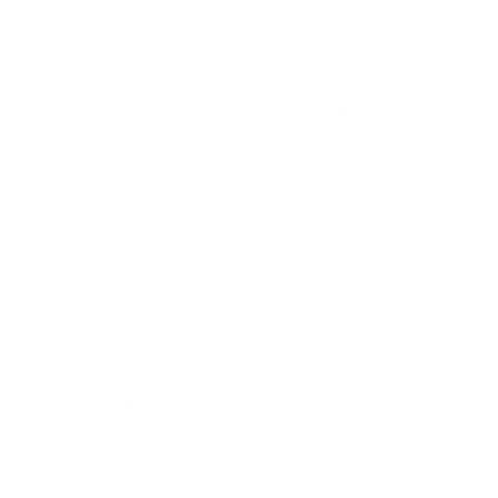
Anderzijds lijkt dit moedige gedrag op de aandelenmarkten
erop te wijzen dat men rekening houdt met de verdere de-
escalatie van het handelsconflict als het meest
waarschijnlijke scenario. Dat is moedig maar zeker niet
zonder risico. De kans is reëel dat het conflict eerst verder
zal oplaaien en er daarna pas ruimte ontstaat voor vrede
aan het handelsfront. Hoed u dus voor plotse opstoten van
volatiliteit, tussentijdse ontgoochelingen en ontmoedigende
tegenslagen. Op de financiële markten is het speelveld
momenteel gereserveerd voor beleggers met stevige
zeemansbenen.
De Europese beurzen leken hoe dan ook weinig last te
hebben van de despotische strapatsen uit de VS. Maar dat is
slechts schijn. De Europese beursindices ogen sterk dankzij
de uitzonderlijk sterke beursprestatie van de commerciële
banken en de defensie-industrie. Dat laatste is begrijpelijk
na de intentieverklaringen om de militaire uitgaven fors te
verhogen. In het zog van de defensiebedrijven (denk aan