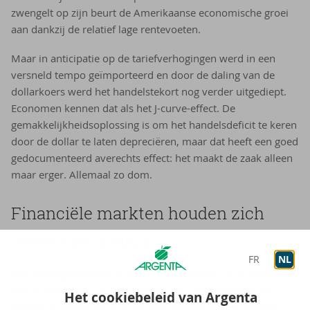
zwengelt op zijn beurt de Amerikaanse economische groei
aan dankzij de relatief lage rentevoeten.
Maar in anticipatie op de tariefverhogingen werd in een
versneld tempo geïmporteerd en door de daling van de
dollarkoers werd het handelstekort nog verder uitgediept.
Economen kennen dat als het J-curve-effect. De
gemakkelijkheidsoplossing is om het handelsdeficit te keren
door de dollar te laten depreciëren, maar dat heeft een goed
gedocumenteerd averechts effect: het maakt de zaak alleen
maar erger. Allemaal zo dom.
Fi­nan­ci­ë­le mark­ten hou­den zich
(meer dan) kra­nig
FR
NL
Met al dat gerommel en al die onzekerheid zou je denken
dat de beurzen voor lange tijd in een sukkelstraatje zijn
Het cookiebeleid van Argenta
beland en alleen uit de duisternis gered kunnen worden