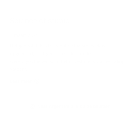
Sci­en­ce of stu­pid
7 maart 2025
Het geopolitieke circus dat de laatste week is
opgevoerd, kent geen precedent in de
wereldgeschiedenis. En het is best niet voor herhaling
vatbaar.
Lees meer
Naar Argenta's blik op de beurzen