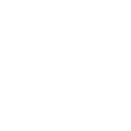
Lees meer
De fabel van de vos en de raaf (en
een brok kaas)
16 mei 2025
Misschien is het wel dé paradox van onze tijd: nooit
eerder was er een zo’n overvloed aan informatie.
Universeel beschikbaar, breed toegankelijk en tegen
een relatief lage kostprijs. Toch lijkt dat een averechts
effect te hebben, want we scharen ons sneller dan ooit
achter simplistische ideeën en stemmen voor
gemakkelijkheidsoplossingen die zelfs de minste toets
aan de werkelijkheid niet kunnen doorstaan.