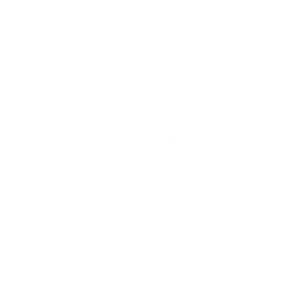
Lees meer
Han­dels­oor­log zon­der win­naars
3 april 2025
Waarlijk historisch: bij presidentieel decreet is de
zwaartekracht afgeschaft. Neen, je gelooft dit niet, want
zelfs de Amerikaanse president zou het in zijn almacht
niet aandurven om een wet uit de natuurkunde te
tarten. Waarom hij het dan wel aandurft om
fundamentele economische wetten te negeren, met
nochtans evidente nefaste gevolgen voor zijn eigen
land? Het is ons ook een raadsel.
Lees meer