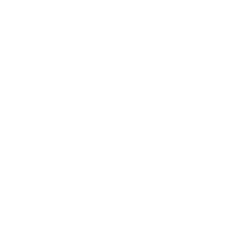
softwaresector (+10,6 %).
In Europa was de winst in 2025 ronduit spectaculair bij de
defensiebedrijven (+45,5 %) en de commerciële banken
(+30,9 %). De Europese biotechnologie was een markante
verliezer met een terugval van 13,8 %.
De deadline om handelsakkoorden te bereiken tussen de VS
en Europa was in juli vastgelegd. Dat moment nadert nu wel
erg snel. We kunnen dus niet alleen toenemende volatiliteit
verwachten, maar ook bloed, zweet en tranen op de
beursslagvelden. Gordels vastklikken en vooral niet
paniekerig gaan doen.
1
Bij staal en aluminium wijst men graag naar de nationale
veiligheid. Maar Canada is de voornaamste leverancier van
beide producten en dat land kan moeilijk worden gezien als
een bedreiging voor de nationale veiligheid.