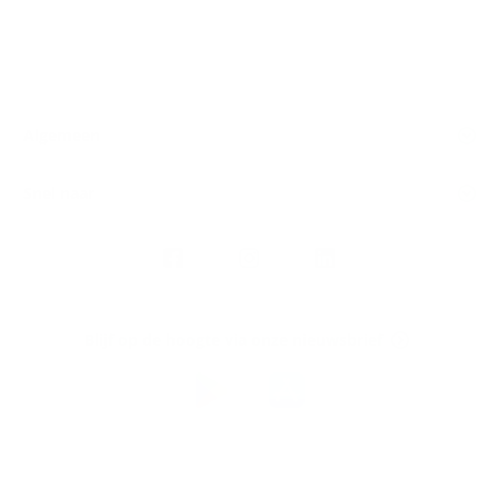
Algemeen
Snel naar
Volg
Argenta
op
Blijf op de hoogte via onze nieuwsbrief
Download
de
Argenta-
app