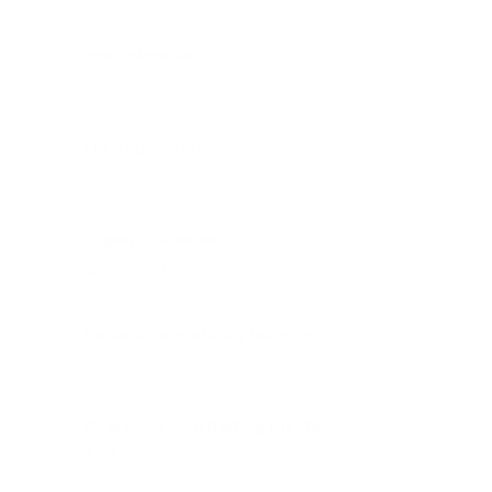
Instapkosten
0 %
Uitstapkosten
0 %
Lopende kosten
4
totaal 2,74 %
Verzekeringtaks bij intrede
2 %
Roerende voorheffing bij afkoop
Niet van toepassing