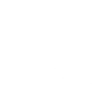
Een manier van portefeuillebeheer waarbij de beheerder
i
in functie van zijn marktvisie en verwachtingen actieve
s
posities inneemt met als doel een beter beleggingsresultaat
­
te halen .
c
2
Met fonds wordt bedoeld een gemeenschappelijk
l
beleggingsfonds, of een bevek of een compartiment van een
a
bevek, of ook wel een instelling voor collectieve belegging
i
(ICB) genoemd. Een ICB is een instelling die geld afkomstig
van meedere beleggers investeert en dit kapitaal collectief
­
belegt in een geheel van gediversifieerde financiële
m
instrumenten volgens het principe van risicospreiding. ICB’s
e
zijn dus een vorm van collectief portefeuillebeheer.
r
3
ESG: staat voor Environment Social Governance. Het zijn
richtlijnen rond energieverbruik, klimaat, afvalverwerking,
beschikbaarheid van grondstoffen, hernieuwbare energie,
gezondheid, veiligheid en goed ondernemingsbestuur.
4
Lopende kosten van het intern verzekeringsfonds