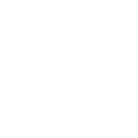
potentiële verliezen op toekomstige prestaties worden
geschat als middelgroot en dat de netto inventariswaarde
kan schommelen in functie van marktomstandigheden.
Omdat dit product niet beschermd is tegen toekomstige
marktprestaties, kunt u uw belegging volledig of gedeeltelijk
verliezen. Het financieel risico wordt volledig gedragen door
de verzekeringnemer. Er is geen kapitaalbescherming of
rendementsgarantie. Als Argenta Assuranties nv. u niet kan
betalen wat u verschuldigd is, zou u uw volledige inleg
kunnen verliezen.
Pres­ta­tie sce­na­rio's
De verschillende prestatie scenario’s kan je raadplegen in
het
essentiële informatiedocument
.
Kos­ten en tak­sen