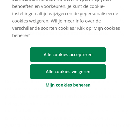
behoeften en voorkeuren. Je kunt de cookie-
Al­ge­me­ne duur­zaam­heids­in­for­ma­tie
instellingen altijd wijzigen en de gepersonaliseerde
cookies weigeren. Wil je meer info over de
In­f­o­fi­che duur­zaam­heid
verschillende soorten cookies? Klik op ‘Mijn cookies
Pe­ri­o­die­ke rap­por­te­ring duur­zaam­heids­be­leid
beheren’.
Alle cookies accepteren
Ri­si­co's
Alle cookies weigeren
De samenvattende risico-indicator is een richtsnoer voor het
Mijn cookies beheren
risiconiveau van dit product ten opzichte van andere
producten. De indicator laat zien hoe groot de kans is dat
beleggers verliezen op het product wegens
marktontwikkelingen of doordat er geen geld voor betaling
is. We hebben dit product ingedeeld in klasse 4 uit 7
(waarbij “1” de laagste en “7” de hoogste risico klasse is), dat
is een middelgroot risicoklasse. Dat betekent dat de