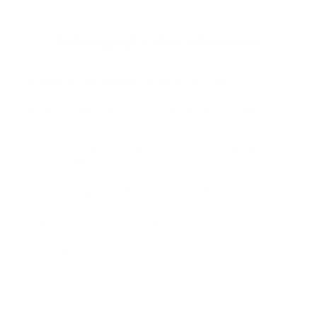
Be­lang­rij­ke do­cu­men­ten
Al­ge­me­ne voor­waar­den Argenta Life Plan
Be­heers­re­gle­ment Argenta Life DP Dy­na­mic Al­lo­
ca­ti­on
Es­sen­ti­ë­le in­for­ma­tie­do­cu­ment Argenta Life DP
Dy­na­mic Al­lo­ca­ti­on
In­f­o­fi­che Argenta Life DP Dy­na­mic Al­lo­ca­ti­on
Seg­men­ta­tie­cri­te­ria over­lij­dens­dek­king
Ta­rief­lijst
D
1