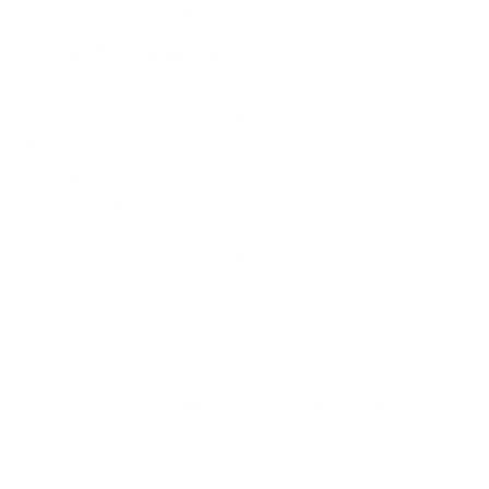
getoetst of ze voor hem passend of geschikt zijn.
Niet he­le­maal te­vre­den?
Als je klachten hebt, kun je die met jouw Argenta-
kantoorhouder bespreken of kun je terecht bij de dienst
Klachtenbeheer
van Argenta, Belgiëlei 49-53, 2018
Antwerpen, tel. 03 285 56 45, klachtenbeheer@argenta.be.
Vind je dat Argenta Assuranties nv jouw klacht niet of
onvoldoende heeft beantwoord? Dan kun je je richten tot de
Ombudsman van de Verzekeringen, de Meeûssquare 35,
1000 Brussel, tel. 02 547 58 71, info@ombudsman-
insurance.be,
www.ombudsman-insurance.be
. Je behoudt
uiteraard het recht om een gerechtelijke procedure in te
leiden.
De bovenstaande informatie is gebaseerd op de juridische
en fiscale situatie in België op 19 april 2024.