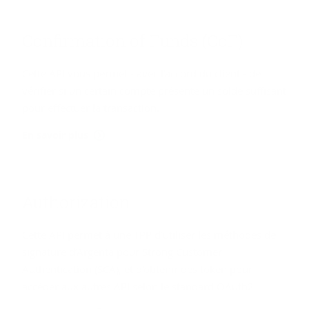
Confir­ma­tion of Funds (CoF)
Cette API vous permet - avec l’accord du client - de
vérifier si un certain compte présente un solde suffisant
pour effectuer la transaction.
En savoir plus
Au­tho­ri­za­tion
Cette API permet à une TPP d’utiliser les méthodes de
signature d’Argenta pour Strong Customer
Authentication (SCA), et d’obtenir des token pour
accéder aux autres API selon le standard OAuth2