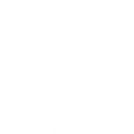
En savoir plus
Généralités
Liens rapides
Nous
suivre
Restez informés, grâce à notre bulletin d’information
Téléchargez