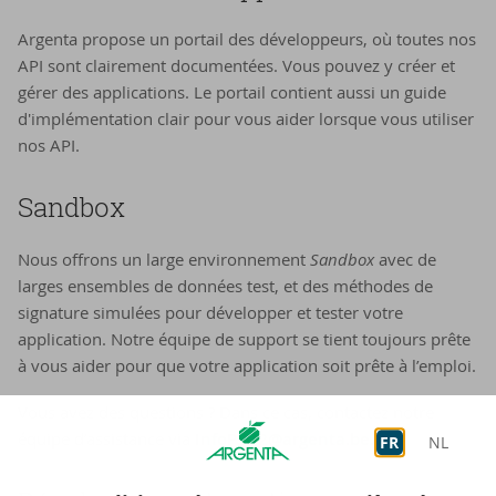
Argenta propose un portail des développeurs, où toutes nos
API sont clairement documentées. Vous pouvez y créer et
gérer des applications. Le portail contient aussi un guide
d'implémentation clair pour vous aider lorsque vous utiliser
nos API.
Sand­box
Nous offrons un large environnement
Sandbox
avec de
larges ensembles de données test, et des méthodes de
signature simulées pour développer et tester votre
application. Notre équipe de support se tient toujours prête
à vous aider pour que votre application soit prête à l’emploi.
Vous avez des questions ? Dans ce cas, contactez notre
équipe d’assistance via
InfoPSD2@argenta.be
.
FR
NL