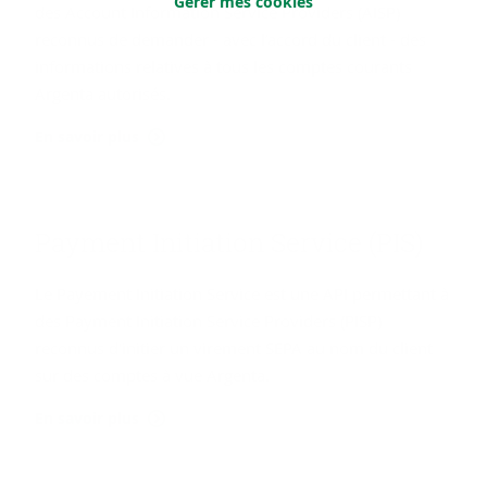
Gérer mes cookies
des Account Information Service Providers (AISP)
reconnus de demander - avec l’accord du client - des
informations relatives à tous les comptes courants
Argenta autorisés.
En savoir plus
Pay­ment Ini­tia­tion Ser­vice (PIS)
Le Payement Initiation Service est une API permettant à
des Payment Initiation Service Providers (PISP)
reconnus d'initier un virement SEPA au nom du client
sur des comptes à vue Argenta.
En savoir plus