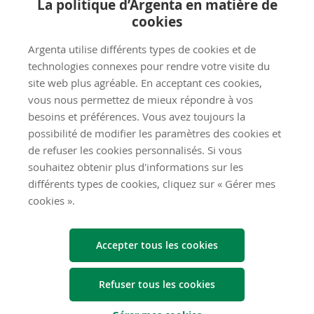
Dé­ve­lop­pe­ment conti­nu
La politique d’Argenta en matière de
cookies
Le marché
open banking
évoluant à toute vitesse, nous
Argenta utilise différents types de cookies et de
optimisons aussi constamment nos API et en ajoutons de
technologies connexes pour rendre votre visite du
nouvelles. De cette façon, nous nous assurons que notre
site web plus agréable. En acceptant ces cookies,
plate-forme API soit un partenaire idéal pour vous en tant
vous nous permettez de mieux répondre à vos
que développeur, afin que vous puissiez créer des solutions
besoins et préférences. Vous avez toujours la
innovantes et donc, de la valeur ajoutée pour le client.
possibilité de modifier les paramètres des cookies et
de refuser les cookies personnalisés. Si vous
souhaitez obtenir plus d'informations sur les
API
différents types de cookies, cliquez sur « Gérer mes
cookies ».
Ac­count In­for­ma­tion Ser­vice
Accepter tous les cookies
(AIS)
Refuser tous les cookies
L’Account Information Service est une API permettant à