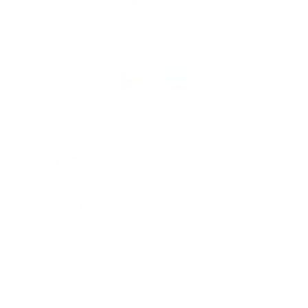
suivre
Restez informés, grâce à notre bulletin d’information
Téléchargez
l’app
Argenta
© 2026 Argenta
Informations juridiques
Vie privée
Politique de Cookies
PSD2