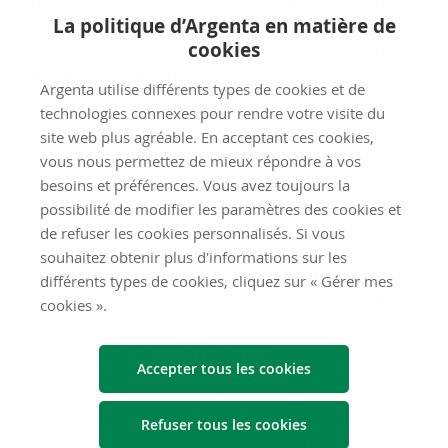
qu'ils peuvent être demandés à Argenta jusqu'à 10 ans
La politique d’Argenta en matière de
après la date de l'extrait. Le solde et l'aperçu des opérations
cookies
sont également disponibles dans l'app Argenta. À partir de
cet été, les clients pourront également consulter leur solde
Argenta utilise différents types de cookies et de
aux distributeurs automatiques de billets Argenta.
technologies connexes pour rendre votre visite du
site web plus agréable. En acceptant ces cookies,
Ceux qui souhaitent encore recevoir leurs extraits de
vous nous permettez de mieux répondre à vos
compte sur papier peuvent les imprimer chez eux ou se les
besoins et préférences. Vous avez toujours la
faire envoyer par la poste moyennant de légers frais
possibilité de modifier les paramètres des cookies et
supplémentaires. Avec cette offre, Argenta reste l'une des
de refuser les cookies personnalisés. Si vous
banques les moins chères du marché.
souhaitez obtenir plus d'informations sur les
En outre, les clients qui n'ont pas accès à la banque
différents types de cookies, cliquez sur « Gérer mes
numérique mais qui ont une formule payante (formule
cookies ».
Silver ou Gold) peuvent recevoir gratuitement leurs extraits
de compte tous les mois par la poste.
Accepter tous les cookies
En mars 2023, Argenta informera ses clients qui impriment
encore régulièrement leurs extraits de compte via ces
Refuser tous les cookies
imprimantes et les orientera vers une alternative. Fin de