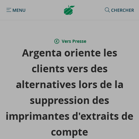
Argenta
MENU
CHERCHER
MENU
Homepage
Vers Presse
Argenta oriente les
clients vers des
al­ter­na­tives lors de la
sup­pres­sion des
im­pri­mantes d'ex­traits de
compte