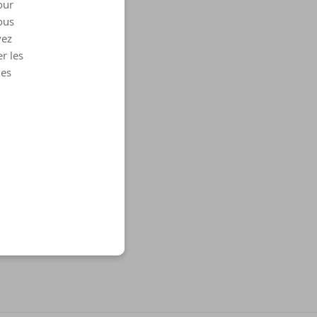
ance particulièrement
our
amilles. Nous nous
ous
simples et une
vez
ces les plus élevés de
r les
de satisfaction client
les
naissants envers Marc,
s économiques et
ageons l’avenir avec
temps nécessaire à