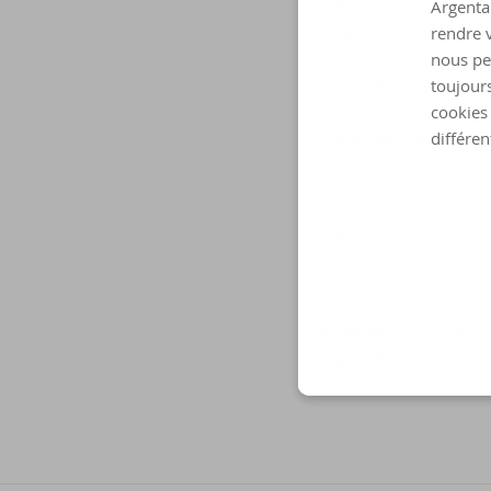
bancassureur multipli
Argenta 
forte. Nous sommes de
rendre v
sommes transformés to
nous pe
prestation de services
toujours
notre histoire, auxque
cookies 
et de satisfaction de
différen
et en même temps, no
sociaux, nous sommes
Tous ensemble, avec Pe
confiance.»
La date précise de la s
l’approbation du nouvea