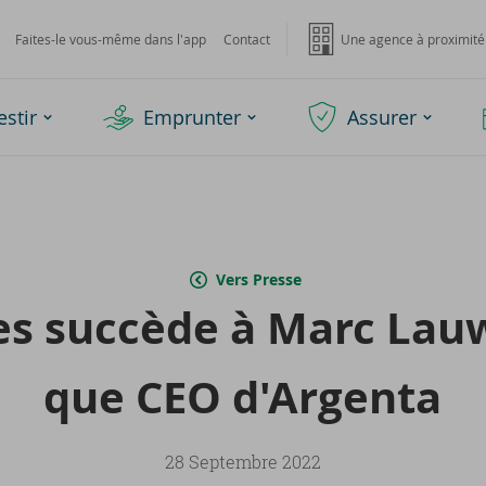
Faites-le vous-même dans l'app
Contact
Une agence à proximité
estir
Emprunter
Assurer
Vers Presse
ies suc­cède à Marc Lau­
que CEO d'Ar­gen­ta
28 Septembre 2022