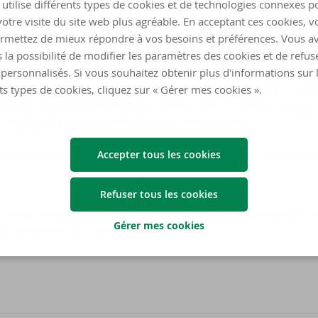
er à part entière. Ces dernières années, Argenta a connu une croiss
utilise différents types de cookies et de technologies connexes p
venus la deuxième banque de Flandre pour les particuliers et les f
otre visite du site web plus agréable. En acceptant ces cookies, v
ut en restant fidèles aux valeurs d’Argenta: des produitset services 
rmettez de mieux répondre à vos besoins et préférences. Vous a
 personnelle. Sous la direction de Marc, nous avons atteint les bénéfi
 la possibilité de modifier les paramètres des cookies et de refuse
ls il fait ajouter les scores les plus hauts–et uniques dans le secteur –
personnalisés. Si vous souhaitez obtenir plus d'informations sur 
s collaborateurs en 66 ans d’existence d’Argenta. Nous sommes recon
ts types de cookies, cliquez sur « Gérer mes cookies ».
us nous tournons désormais vers l’avenir. Dans un contexte de défi
 heureux que Marc passe le flambeau à Peter Devlies.
ter Devlieset les équipes du siège central et des agences, nous envis
Accepter tous les cookies
Refuser tous les cookies
uccession n’est pas connue pour l’instant et dépend également du 
Gérer mes cookies
u CEO par les autorités de contrôle.