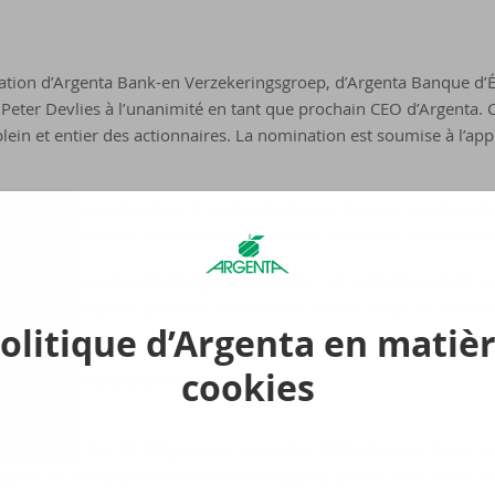
ration d’Argenta Bank-en Verzekeringsgroep, d’Argenta Banque d’
eter Devlies à l’unanimité en tant que prochain CEO d’Argenta. C
lein et entier des actionnaires. La nomination est soumise à l’ap
20 ans d’expérience dans le secteur bancaire. Jusqu’en en décembr
Avant cela, il était administrateur exécutif chez Bank J. Van Bre
a à Marc Lauwers, CEO d’Argenta depuis le 1er septembre 2016. 
f et CEO d’Argenta prend fin début 2023. D’ici là, Marc Lauwers re
olitique d’Argenta en matiè
cookies
t du Conseil d’administration d’Argenta:
sa fonction de CEO d’Argenta en septembre 2016. Au cours de ces si
 guide de la transformation réussie d’Argenta, qui est alors passée 