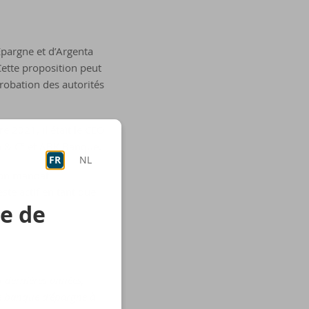
Épargne et d’Argenta
ette proposition peut
probation des autorités
e 2021, il était le CEO
da & C° et ABK Banque.
FR
NL
Son mandat
ste actif en tant que
re de
x dernières années,
de banque d’épargne à