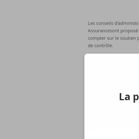
Les conseils d’administ
Assurancesont proposé P
compter sur le soutien p
de contrôle.
Peter Devlies a près de 
d’AXA Banque Belgique. 
Peter Devlies succèder
d’administrateur exécuti
La p
CEO d’Argenta.
Marc van Heel, présiden
«Marc Lauwers a pris 
Marc Lauwers a été le