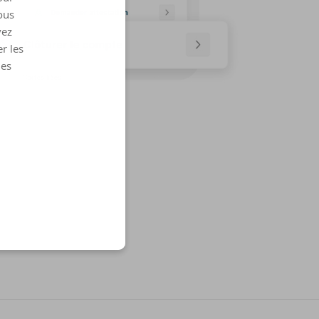
ous
vez
r les
les