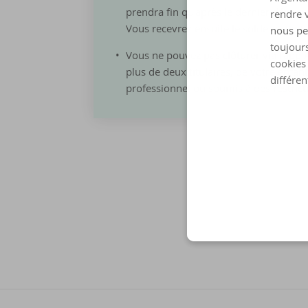
prendra fin qu'après le dernier décomp
rendre v
Vous recevrez ensuite le solde restant.
nous pe
toujours
Vous ne pouvez pas clôturer via l'app
cookies 
plus de deux titulaires, de votre enfan
différen
professionnel ou soumis à des restrict