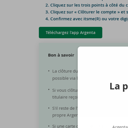
Cliquez sur les trois points à côté du
Cliquez sur « Clôturer le compte » et 
Confirmez avec itsme(R) ou votre dig
Téléchargez l'app Argenta
Bon à sa­voir
La clôture du
dernier compte de p
possible via l'app et
doit avoir lieu à l’
La p
Si vous clôturez un compte commun, les
titulaire reçoit une tâche dans l'app et
S'il reste de l'argent sur le compte de
propre Argenta pour y transférer le sol
Si une carte de crédit est liée à votr
Argenta 