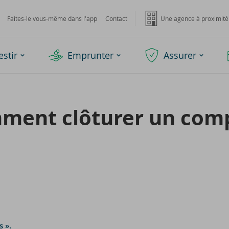
Faites-le vous-même dans l'app
Contact
Une agence à proximité
estir
Emprunter
Assurer
ment clô­tu­rer un com
s ».