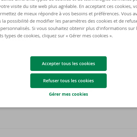
te mensuel de la carte de crédit.
otre visite du site web plus agréable. En acceptant ces cookies, v
rmettez de mieux répondre à vos besoins et préférences. Vous a
 la possibilité de modifier les paramètres des cookies et de refuse
 Argenta un compte d'épargne ayant
personnalisés. Si vous souhaitez obtenir plus d'informations sur 
t mineur, destiné à un usage
ts types de cookies, cliquez sur « Gérer mes cookies ».
ions juridiques.
Accepter tous les cookies
Refuser tous les cookies
Vers À vous de jouer
Gérer mes cookies