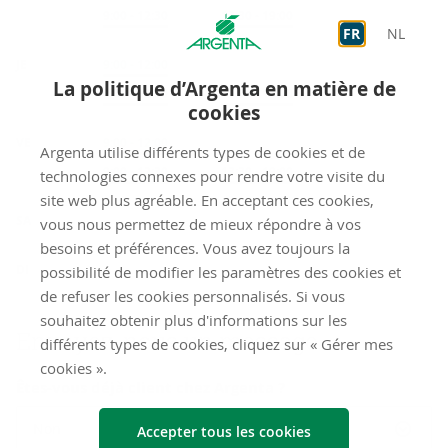
Sur rendez-vous
9:00
-
12:30
Sur rendez-vous
13:30
-
19:00
FR
NL
JE
Accueil
9:00
-
12:00
La politique d’Argenta en matière de
Sur rendez-vous
9:00
-
12:30
Sur rendez-vous
13:30
-
19:00
cookies
VE
Accueil
9:00
-
12:00
Argenta utilise différents types de cookies et de
Sur rendez-vous
9:00
-
12:30
Sur rendez-vous
13:30
-
19:00
technologies connexes pour rendre votre visite du
site web plus agréable. En acceptant ces cookies,
fermé
SA
vous nous permettez de mieux répondre à vos
besoins et préférences. Vous avez toujours la
fermé
DI
possibilité de modifier les paramètres des cookies et
de refuser les cookies personnalisés. Si vous
souhaitez obtenir plus d'informations sur les
Envoyez-​nous un mes­sage
différents types de cookies, cliquez sur « Gérer mes
cookies ».
Êtes-vous déjà client chez Argenta ?
Non
Accepter tous les cookies