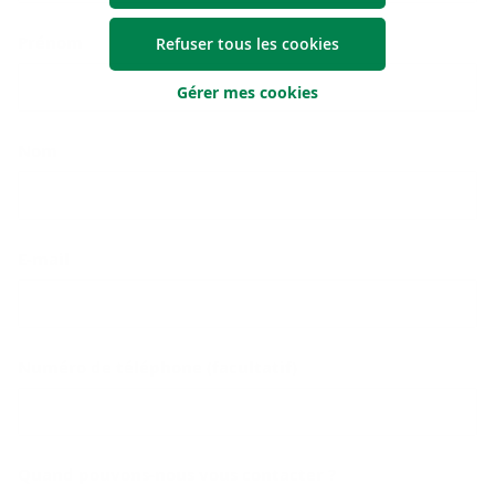
Prénom
Refuser tous les cookies
Gérer mes cookies
Nom
E-mail
Numéro de téléphone (facultatif)
Quand pouvons-nous vous contacter ?