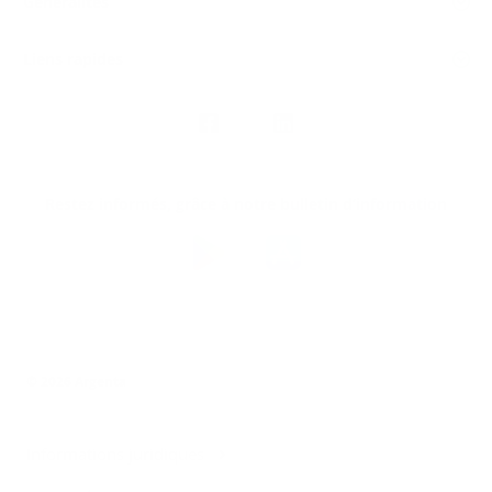
Généralités
Liens rapides
Nous
suivre
Restez informés, grâce à notre bulletin d’information
Téléchargez
l’app
Argenta
© 2026 Argenta
Informations juridiques