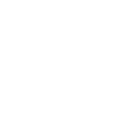
Pas de préférence
J’ai une question sur
Par l’envoi de ce formulaire, vous donnez des informations