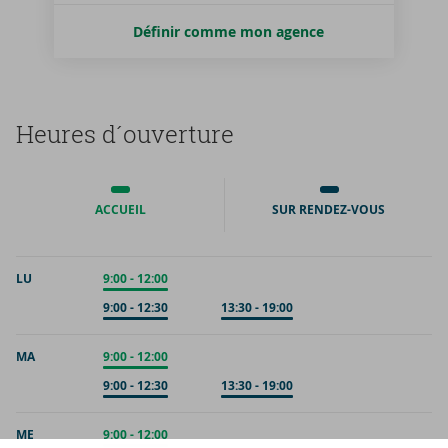
Définir comme mon agence
Heures d´ou­ver­ture
ACCUEIL
SUR RENDEZ-VOUS
LU
Accueil
9:00
-
12:00
Sur rendez-vous
9:00
-
12:30
Sur rendez-vous
13:30
-
19:00
MA
Accueil
9:00
-
12:00
Sur rendez-vous
9:00
-
12:30
Sur rendez-vous
13:30
-
19:00
ME
Accueil
9:00
-
12:00