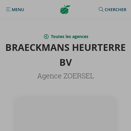
Argenta
MENU
CHERCHER
MENU
Homepage
Toutes les agences
BRAE­CK­MANS HEUR­TERRE
BV
Agence ZOERSEL