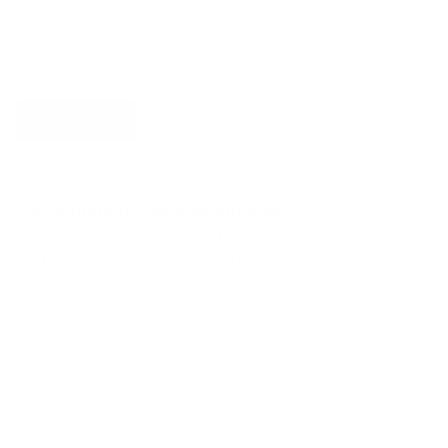
à Argenta qui seront utilisées pour vous contacter et mieux
vous servir. Vous trouverez plus d’informations sur
la
politique de confidentialité d’Argenta
.
Envoyer
Informations complémentaires
Numéro d'entreprise 0767437175
Arrondissement judiciaire ANTWERPEN