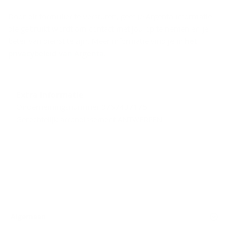
Door dit formulier te versturen, geef je Argenta informatie
die gebruikt wordt om contact met jou op te nemen en je
beter van dienst te zijn. Meer informatie vind je in
het
privacybeleid van Argenta
.
Extra informatie
Ondernemingsnummer 0767437175
Gerechtelijk arrondissement ANTWERPEN
Algemeen