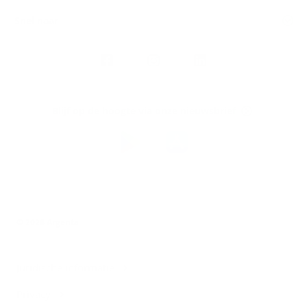
Snel naar
Volg
Argenta
op
Blijf op de hoogte via onze nieuwsbrief
Download
de
Argenta-
app
© 2026 Argenta
Juridische informatie
Privacy