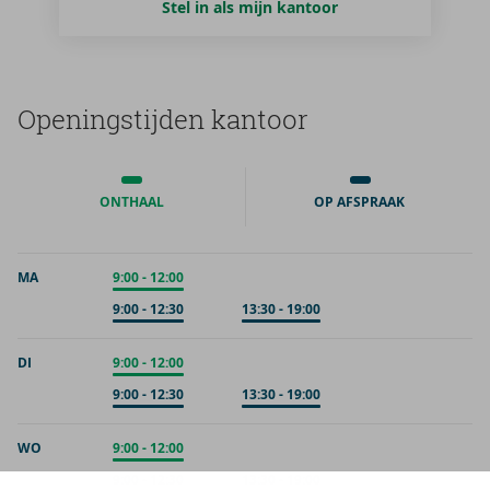
Stel in als mijn kantoor
Ope­nings­tij­den kan­toor
ONTHAAL
OP AFSPRAAK
MA
Onthaal
9:00
-
12:00
Op afspraak
9:00
-
12:30
Op afspraak
13:30
-
19:00
DI
Onthaal
9:00
-
12:00
Op afspraak
9:00
-
12:30
Op afspraak
13:30
-
19:00
WO
Onthaal
9:00
-
12:00
Op afspraak
9:00
-
12:30
Op afspraak
13:30
-
19:00