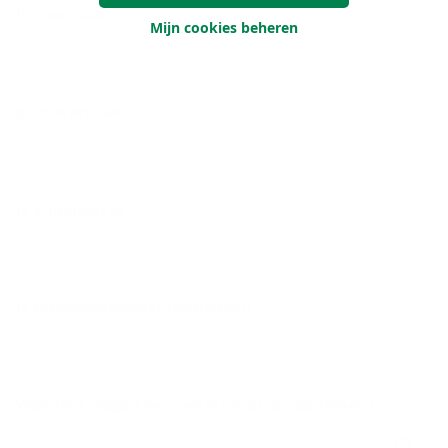
Je voornaam
Mijn cookies beheren
Je achternaam
Je e-mailadres
Je telefoonnummer (optioneel)
Wanneer mogen we contact met jou opnemen?
Om het even