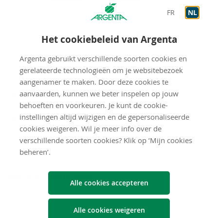
FR
NL
DO
Onthaal
9:00
-
12:00
Op afspraak
9:00
-
12:30
Op afspraak
13:30
-
19:00
Het cookiebeleid van Argenta
VR
Onthaal
9:00
-
12:00
Argenta gebruikt verschillende soorten cookies en
gerelateerde technologieën om je websitebezoek
Op afspraak
9:00
-
12:30
Op afspraak
13:30
-
19:00
aangenamer te maken. Door deze cookies te
gesloten
aanvaarden, kunnen we beter inspelen op jouw
ZA
behoeften en voorkeuren. Je kunt de cookie-
gesloten
instellingen altijd wijzigen en de gepersonaliseerde
ZO
cookies weigeren. Wil je meer info over de
verschillende soorten cookies? Klik op ‘Mijn cookies
Neem con­tact met ons op
beheren’.
Ben je al Argenta-klant?
Alle cookies accepteren
Neen
Alle cookies weigeren