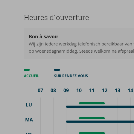
Heures d´ou­ver­ture
Bon à savoir
Wij zijn iedere werkdag telefonisch bereikbaar van
op woensdagnamiddag. Steeds welkom na afspraa
ACCUEIL
SUR RENDEZ-VOUS
07
08
09
10
11
12
13
14
LU
Accueil
10:00
Sur
9:00
-
rendez-
-
12:00
MA
Accueil
10:00
vous
18:00
Sur
9:00
-
rendez-
-
12:00