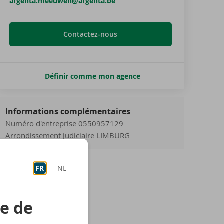
argenta.meeuwen@argenta.be
Contactez-nous
Définir comme mon agence
Informations complémentaires
Numéro d'entreprise 0550957129
Arrondissement judiciaire LIMBURG
FR
NL
re de