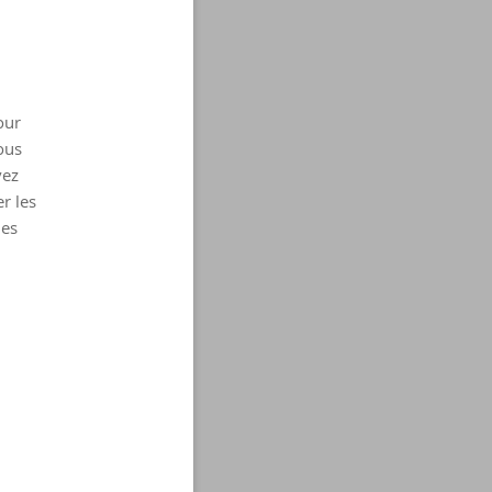
our
ous
vez
r les
les