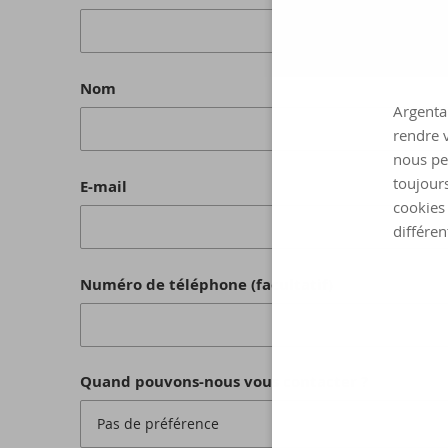
Nom
Argenta 
rendre v
nous pe
toujours
E-mail
cookies 
différen
Numéro de téléphone (facultatif)
Quand pouvons-nous vous contacter ?
Pas de préférence