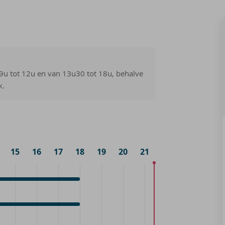
 9u tot 12u en van 13u30 tot 18u, behalve
k.
15
16
17
18
19
20
21