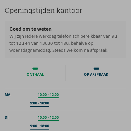
Ope­nings­tij­den kan­toor
Goed om te weten
Wij zijn iedere werkdag telefonisch bereikbaar van 9u
tot 12u en van 13u30 tot 18u, behalve op
woensdagnamiddag. Steeds welkom na afspraak.
ONTHAAL
OP AFSPRAAK
MA
Onthaal
10:00
-
12:00
Op afspraak
9:00
-
18:00
DI
Onthaal
10:00
-
12:00
Op afspraak
9:00
-
18:00