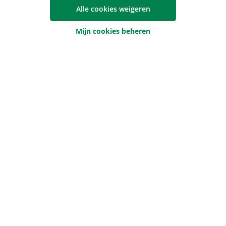
Ben je al Argenta-klant?
Alle cookies weigeren
Neen
Mijn cookies beheren
Je voornaam
Je achternaam
Je e-mailadres
Je telefoonnummer (optioneel)