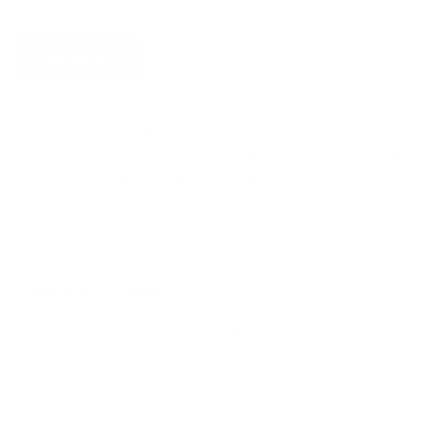
Verstuur
Door dit formulier te versturen, geef je Argenta informatie
die gebruikt wordt om contact met jou op te nemen en je
beter van dienst te zijn. Meer informatie vind je in
het
privacybeleid van Argenta
.
Extra informatie
Ondernemingsnummer 0550957129
Gerechtelijk arrondissement LIMBURG