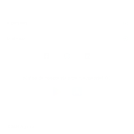
Algemeen
Snel naar
Volg
Argenta
op
Blijf op de hoogte via onze nieuwsbrief
Download
de
Argenta-
app
© 2026 Argenta