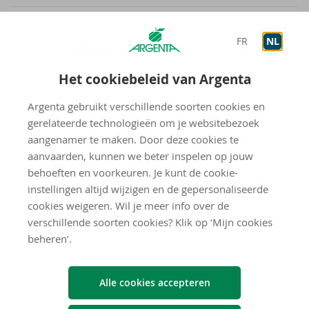
WO
Onthaal
10:00
-
12:00
FR
NL
Op afspraak
9:00
-
12:00
Het cookiebeleid van Argenta
DO
Onthaal
10:00
-
12:00
Op afspraak
9:00
-
18:00
Argenta gebruikt verschillende soorten cookies en
gerelateerde technologieën om je websitebezoek
VR
Onthaal
10:00
-
12:00
aangenamer te maken. Door deze cookies te
Op afspraak
9:00
-
18:00
aanvaarden, kunnen we beter inspelen op jouw
behoeften en voorkeuren. Je kunt de cookie-
ZA
instellingen altijd wijzigen en de gepersonaliseerde
Op afspraak
9:00
-
12:00
cookies weigeren. Wil je meer info over de
verschillende soorten cookies? Klik op ‘Mijn cookies
gesloten
ZO
beheren’.
Neem con­tact met ons op
Alle cookies accepteren