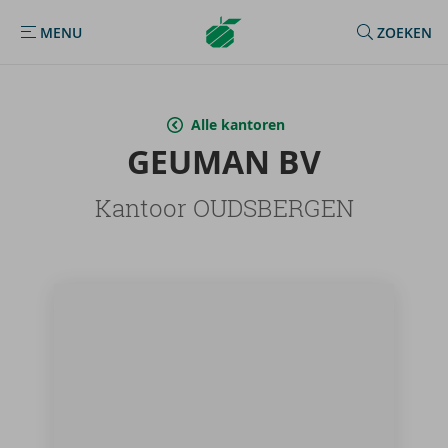
Argenta
MENU
ZOEKEN
MENU
Homepage
Alle kantoren
GE­U­MAN BV
Kantoor OUDSBERGEN