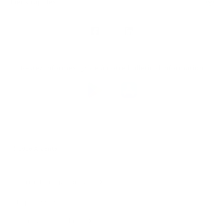
Liens rapides
Nous
suivre
Restez informés, grâce à notre bulletin d’information
Téléchargez
l’app
Argenta
© 2026 Argenta
Informations juridiques
Vie privée
Politique de Cookies