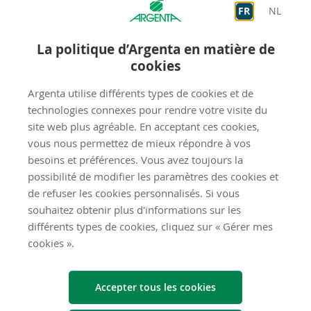
JE
FR
NL
Sur rendez-vous
9:30
-
12:30
Sur rendez-vous
14:00
-
18:00
La politique d’Argenta en matière de
cookies
VE
Sur rendez-vous
9:30
-
12:30
Sur rendez-vous
14:00
-
16:00
Argenta utilise différents types de cookies et de
fermé
technologies connexes pour rendre votre visite du
SA
site web plus agréable. En acceptant ces cookies,
vous nous permettez de mieux répondre à vos
fermé
DI
besoins et préférences. Vous avez toujours la
possibilité de modifier les paramètres des cookies et
de refuser les cookies personnalisés. Si vous
Envoyez-​nous un mes­sage
souhaitez obtenir plus d'informations sur les
différents types de cookies, cliquez sur « Gérer mes
Êtes-vous déjà client chez Argenta ?
cookies ».
Non
Accepter tous les cookies
Prénom