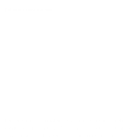
J’ai une question sur
Par l’envoi de ce formulaire, vous donnez des informations
à Argenta qui seront utilisées pour vous contacter et mieux
vous servir. Vous trouverez plus d’informations sur