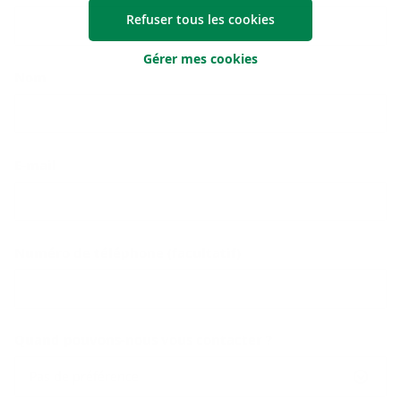
Refuser tous les cookies
Gérer mes cookies
Nom
E-mail
Numéro de téléphone (facultatif)
Quand pouvons-nous vous contacter ?
Pas de préférence