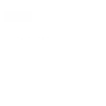
la
politique de confidentialité d’Argenta
.
Envoyer
Informations complémentaires
Numéro d'entreprise 0789416781
Arrondissement judiciaire BRUXELLES
Généralités