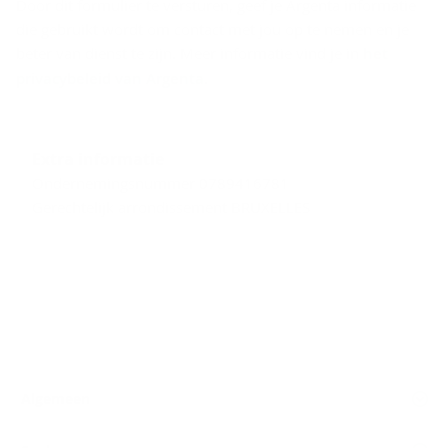
Door dit formulier te versturen, geef je Argenta informatie
die gebruikt wordt om contact met jou op te nemen en je
beter van dienst te zijn. Meer informatie vind je in
het
privacybeleid van Argenta
.
Extra informatie
Ondernemingsnummer 0789416781
Gerechtelijk arrondissement BRUXELLES
Algemeen