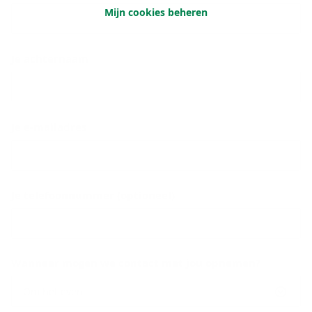
Mijn cookies beheren
Je achternaam
Je e-mailadres
Je telefoonnummer (optioneel)
Wanneer mogen we contact met jou opnemen?
Om het even