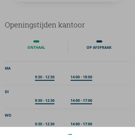
Ope­nings­tij­den kan­toor
ONTHAAL
OP AFSPRAAK
MA
Op afspraak
9:30
-
12:30
Op afspraak
14:00
-
18:00
DI
Op afspraak
9:30
-
12:30
Op afspraak
14:00
-
17:00
WO
Op afspraak
9:30
-
12:30
Op afspraak
14:00
-
17:00