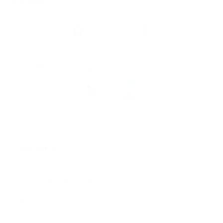
Snel naar
Volg
Argenta
op
Blijf op de hoogte via onze nieuwsbrief
Download
de
Argenta-
app
© 2026 Argenta
Juridische informatie
Privacy
Cookiebeleid