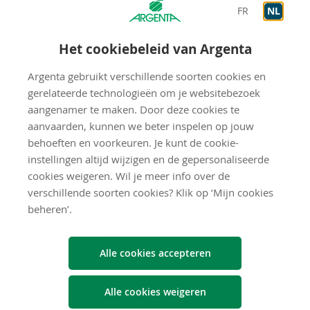
DO
FR
NL
Op afspraak
9:30
-
12:30
Op afspraak
14:00
-
18:00
Het cookiebeleid van Argenta
VR
Argenta gebruikt verschillende soorten cookies en
Op afspraak
9:30
-
12:30
Op afspraak
14:00
-
16:00
gerelateerde technologieën om je websitebezoek
gesloten
aangenamer te maken. Door deze cookies te
ZA
aanvaarden, kunnen we beter inspelen op jouw
gesloten
behoeften en voorkeuren. Je kunt de cookie-
ZO
instellingen altijd wijzigen en de gepersonaliseerde
cookies weigeren. Wil je meer info over de
verschillende soorten cookies? Klik op ‘Mijn cookies
Neem con­tact met ons op
beheren’.
Ben je al Argenta-klant?
Alle cookies accepteren
Neen
Alle cookies weigeren
Je voornaam