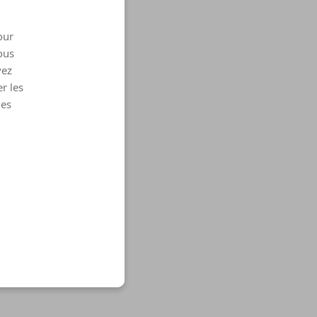
our
ous
vez
r les
les