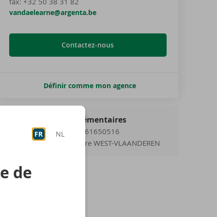
fax:
+32 50 38 31 82
vandaelearne@argenta.be
Contactez-nous
Définir comme mon agence
Informations complémentaires
Numéro d'entreprise 0461650516
FR
NL
Arrondissement judiciaire WEST-VLAANDEREN
re de