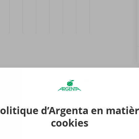
endez-
ous
8:00
olitique d’Argenta en matiè
cookies