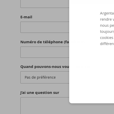
Argenta 
E-mail
rendre v
nous pe
toujours
cookies 
Numéro de téléphone (facultatif)
différen
Quand pouvons-nous vous contacter ?
Pas de préférence
J’ai une question sur