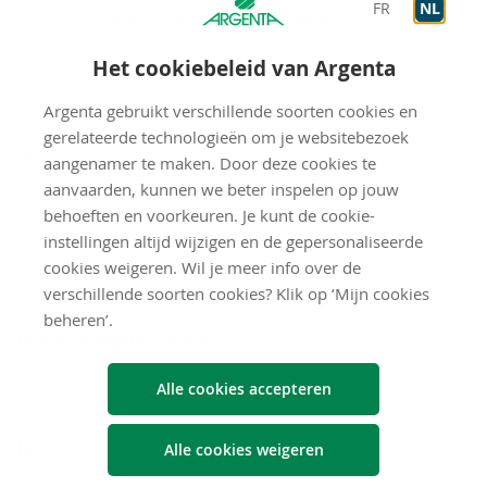
FR
NL
Op afspraak
9:00
-
12:30
Op afspraak
14:00
-
19:00
Het cookiebeleid van Argenta
VR
Onthaal
9:00
-
12:00
Op afspraak
9:00
-
12:30
Op afspraak
14:00
-
18:00
Argenta gebruikt verschillende soorten cookies en
gerelateerde technologieën om je websitebezoek
gesloten
ZA
aangenamer te maken. Door deze cookies te
aanvaarden, kunnen we beter inspelen op jouw
gesloten
ZO
behoeften en voorkeuren. Je kunt de cookie-
instellingen altijd wijzigen en de gepersonaliseerde
cookies weigeren. Wil je meer info over de
Neem con­tact met ons op
verschillende soorten cookies? Klik op ‘Mijn cookies
beheren’.
Ben je al Argenta-klant?
Neen
Alle cookies accepteren
Je voornaam
Alle cookies weigeren