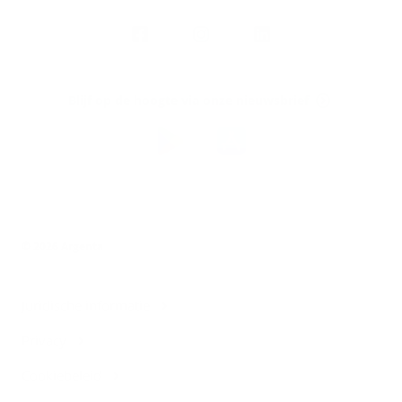
Volg
Argenta
op
Blijf op de hoogte via onze nieuwsbrief
Download
de
Argenta-
app
© 2026 Argenta
Juridische informatie
Privacy
Cookiebeleid