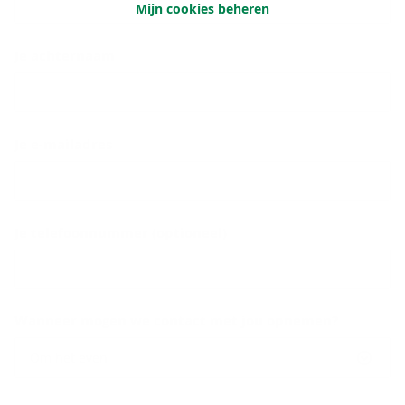
Mijn cookies beheren
Je achternaam
Je e-mailadres
Je telefoonnummer (optioneel)
Wanneer mogen we contact met jou opnemen?
Om het even