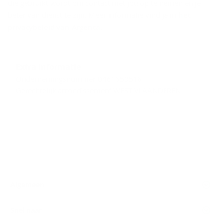
die gebruikt wordt om contact met jou op te nemen en je
beter van dienst te zijn. Meer informatie vind je in
het
privacybeleid van Argenta
.
Extra informatie
Ondernemingsnummer 0461650516
Gerechtelijk arrondissement WEST-VLAANDEREN
Algemeen
Snel naar