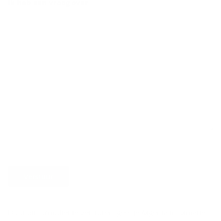
Ik heb een vraag over
Verstuur
Door dit formulier te versturen, geef je Argenta informatie