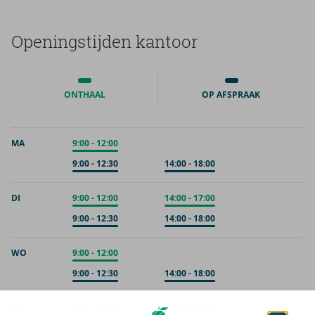
Ope­nings­tij­den kan­toor
ONTHAAL
OP AFSPRAAK
MA
Onthaal
9:00
-
12:00
Op afspraak
9:00
-
12:30
Op afspraak
14:00
-
18:00
DI
Onthaal
9:00
-
12:00
Onthaal
14:00
-
17:00
Op afspraak
9:00
-
12:30
Op afspraak
14:00
-
18:00
WO
Onthaal
9:00
-
12:00
Op afspraak
9:00
-
12:30
Op afspraak
14:00
-
18:00
DO
Onthaal
9:00
-
12:00
Onthaal
14:00
-
17:00