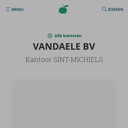
Argenta
MENU
ZOEKEN
MENU
Homepage
Alle kantoren
VAN­DAE­LE BV
Kantoor SINT-MICHIELS