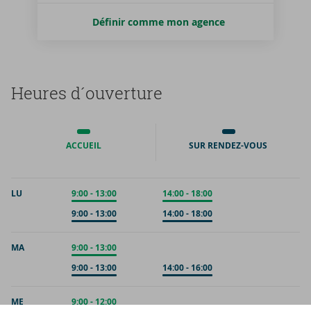
Définir comme mon agence
Heures d´ou­ver­ture
ACCUEIL
SUR RENDEZ-VOUS
LU
Accueil
9:00
-
13:00
Accueil
14:00
-
18:00
Sur rendez-vous
9:00
-
13:00
Sur rendez-vous
14:00
-
18:00
MA
Accueil
9:00
-
13:00
Sur rendez-vous
9:00
-
13:00
Sur rendez-vous
14:00
-
16:00
ME
Accueil
9:00
-
12:00