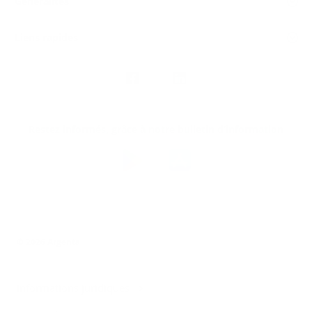
Généralités
Liens rapides
Nous
suivre
Restez informés, grâce à notre bulletin d’information
Téléchargez
l’app
Argenta
© 2026 Argenta
Informations juridiques