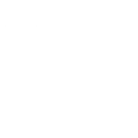
Pas de préférence
J’ai une question sur
Par l’envoi de ce formulaire, vous donnez des informations