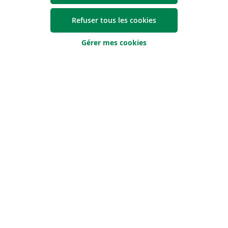
Prénom
Refuser tous les cookies
Gérer mes cookies
Nom
E-mail
Numéro de téléphone (facultatif)
Quand pouvons-nous vous contacter ?