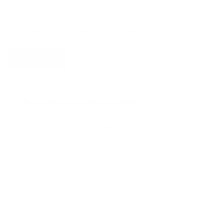
à Argenta qui seront utilisées pour vous contacter et mieux
vous servir. Vous trouverez plus d’informations sur
la
politique de confidentialité d’Argenta
.
Envoyer
Informations complémentaires
Numéro d'entreprise 0557919749
Arrondissement judiciaire ANTWERPEN