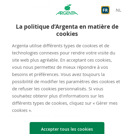
Sur rendez-vous
9:00
-
12:00
FR
NL
JE
Accueil
9:00
-
13:00
Accueil
14:00
-
18:00
La politique d’Argenta en matière de
Sur rendez-vous
9:00
-
13:00
Sur rendez-vous
14:00
-
18:00
cookies
VE
Accueil
9:00
-
13:00
Accueil
14:00
-
16:00
Argenta utilise différents types de cookies et de
Sur rendez-vous
9:00
-
13:00
Sur rendez-vous
14:00
-
16:00
technologies connexes pour rendre votre visite du
site web plus agréable. En acceptant ces cookies,
fermé
SA
vous nous permettez de mieux répondre à vos
besoins et préférences. Vous avez toujours la
fermé
DI
possibilité de modifier les paramètres des cookies et
de refuser les cookies personnalisés. Si vous
souhaitez obtenir plus d'informations sur les
Envoyez-​nous un mes­sage
différents types de cookies, cliquez sur « Gérer mes
cookies ».
Êtes-vous déjà client chez Argenta ?
Non
Accepter tous les cookies