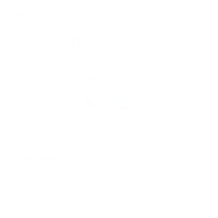
Snel naar
Volg
Argenta
op
Blijf op de hoogte via onze nieuwsbrief
Download
de
Argenta-
app
© 2026 Argenta
Juridische informatie
Privacy