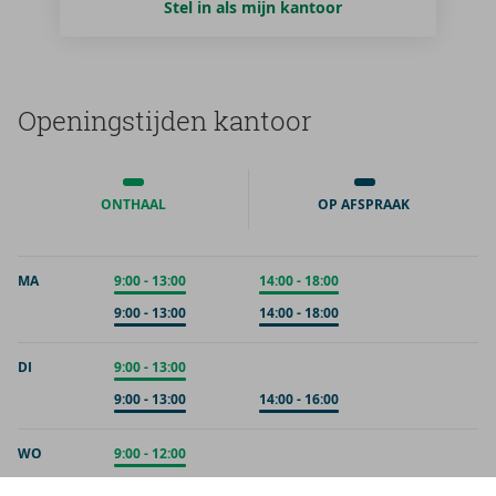
Stel in als mijn kantoor
Ope­nings­tij­den kan­toor
ONTHAAL
OP AFSPRAAK
MA
Onthaal
9:00
-
13:00
Onthaal
14:00
-
18:00
Op afspraak
9:00
-
13:00
Op afspraak
14:00
-
18:00
DI
Onthaal
9:00
-
13:00
Op afspraak
9:00
-
13:00
Op afspraak
14:00
-
16:00
WO
Onthaal
9:00
-
12:00
Op afspraak
9:00
-
12:00