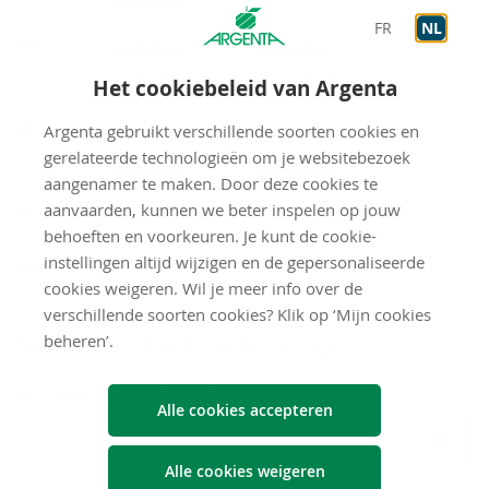
FR
NL
DO
Onthaal
9:00
-
13:00
Onthaal
14:00
-
18:00
Op afspraak
9:00
-
13:00
Op afspraak
14:00
-
18:00
Het cookiebeleid van Argenta
VR
Onthaal
9:00
-
13:00
Onthaal
14:00
-
16:00
Argenta gebruikt verschillende soorten cookies en
gerelateerde technologieën om je websitebezoek
Op afspraak
9:00
-
13:00
Op afspraak
14:00
-
16:00
aangenamer te maken. Door deze cookies te
gesloten
aanvaarden, kunnen we beter inspelen op jouw
ZA
behoeften en voorkeuren. Je kunt de cookie-
gesloten
instellingen altijd wijzigen en de gepersonaliseerde
ZO
cookies weigeren. Wil je meer info over de
verschillende soorten cookies? Klik op ‘Mijn cookies
Neem con­tact met ons op
beheren’.
Ben je al Argenta-klant?
Alle cookies accepteren
Neen
Alle cookies weigeren