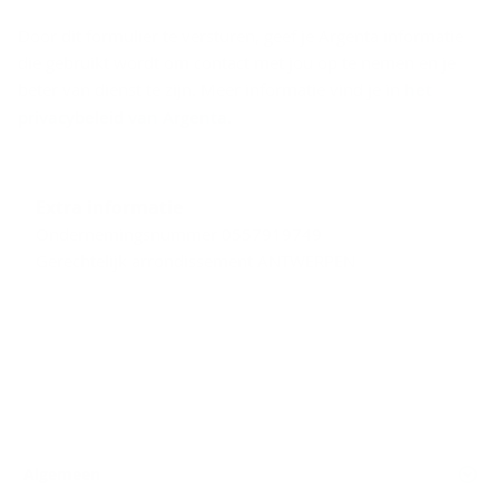
Door dit formulier te versturen, geef je Argenta informatie
die gebruikt wordt om contact met jou op te nemen en je
beter van dienst te zijn. Meer informatie vind je in
het
privacybeleid van Argenta
.
Extra informatie
Ondernemingsnummer 0557919749
Gerechtelijk arrondissement ANTWERPEN
Algemeen