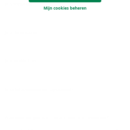
Je voornaam
Mijn cookies beheren
Je achternaam
Je e-mailadres
Je telefoonnummer (optioneel)
Wanneer mogen we contact met jou opnemen?
Om het even