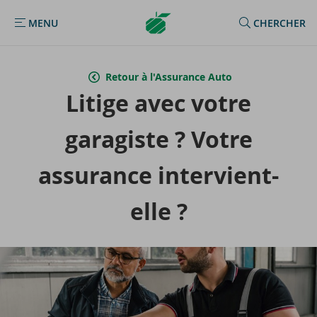
Argenta
MENU
CHERCHER
MENU
Homepage
Retour à l'Assurance Auto
Li­tige avec votre
ga­ra­giste ? Votre
as­su­rance intervient-​
elle ?