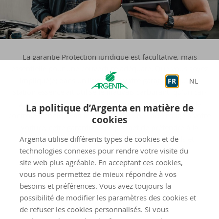
La garantie Protection juridique est facultative, mais
essentielle pour une couverture adéquate. Que vous soyez
impliqué(e) dans un litige avec votre garagiste, qu’une
FR
NL
station essence ait utilisé le mauvais carburant, qu’un car-
wash ait endommagé votre voiture ou qu’un centre de
La politique d’Argenta en matière de
contrôle technique ait indûment mis une carte rouge à votre
cookies
voiture, cette garantie vous permet de prétendre à la
Argenta utilise différents types de cookies et de
protection juridique pour les litiges contractuels et
technologies connexes pour rendre votre visite du
administratifs.
site web plus agréable. En acceptant ces cookies,
vous nous permettez de mieux répondre à vos
besoins et préférences. Vous avez toujours la
possibilité de modifier les paramètres des cookies et
de refuser les cookies personnalisés. Si vous