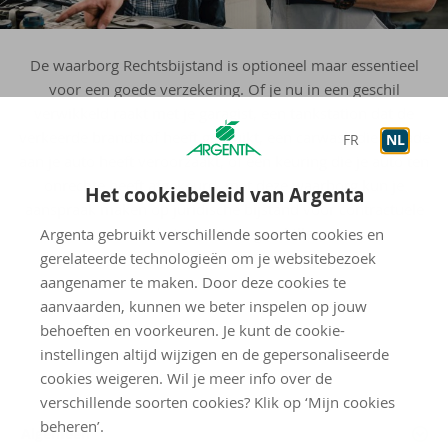
De waarborg Rechtsbijstand is optioneel maar essentieel
voor een goede verzekering. Of je nu in een geschil
verwikkeld raakt met je garagist, een tankstation dat de
verkeerde brandstof heeft gebruikt, een carwash die schade
FR
NL
aan je auto heeft veroorzaakt, of een keuring die je auto ten
onrechte heeft afgekeurd, met deze waarborg kun je
Het cookiebeleid van Argenta
aanspraak maken op juridische bijstand voor contractuele
en administratieve geschillen.
Argenta gebruikt verschillende soorten cookies en
gerelateerde technologieën om je websitebezoek
aangenamer te maken. Door deze cookies te
aanvaarden, kunnen we beter inspelen op jouw
behoeften en voorkeuren. Je kunt de cookie-
instellingen altijd wijzigen en de gepersonaliseerde
cookies weigeren. Wil je meer info over de
verschillende soorten cookies? Klik op ‘Mijn cookies
beheren’.
Algemeen