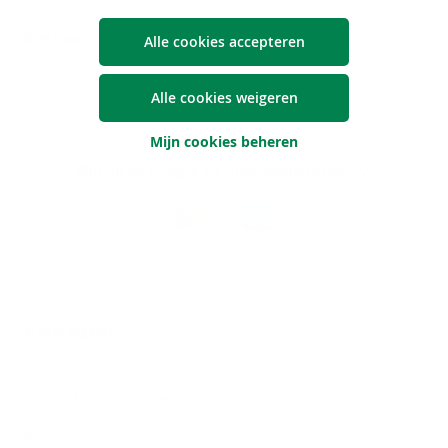
Snel naar
Alle cookies accepteren
Volg
Alle cookies weigeren
Argenta
op
Mijn cookies beheren
Blijf op de hoogte via onze nieuwsbrief
Download
de
Argenta-
app
© 2026 Argenta
Juridische informatie
Privacy