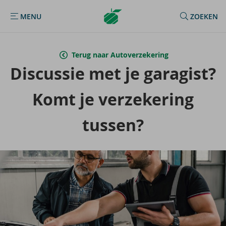
Argenta
MENU
ZOEKEN
MENU
Homepage
Terug naar Autoverzekering
Dis­cus­sie met je ga­ra­gist?
Komt je ver­ze­ke­ring
tus­sen?