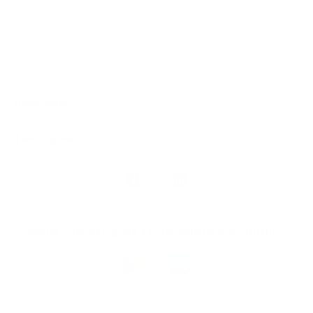
Généralités
Liens rapides
Nous
suivre
Restez informés, grâce à notre bulletin d’information
Téléchargez
l’app
Argenta