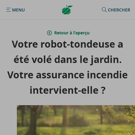
Argenta
MENU
CHERCHER
MENU
Homepage
Retour à l'aperçu
Votre robot-​tondeuse a
été volé dans le jar­din.
Votre as­su­rance in­cen­die
intervient-​elle ?