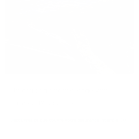
Un orage a en­dom­ma­gé vos
pan­neaux so­laires
Découvrez ce que couvre votre assurance incendie