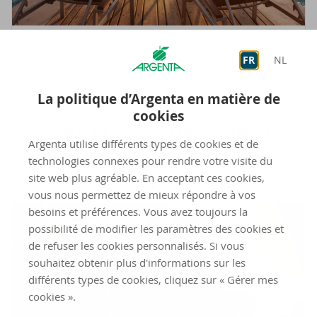
Vous êtes en voyage et vous vous
FR
NL
faites voler votre ta­blette
La politique d’Argenta en matière de
cookies
Découvrez ce que couvre votre assurance incendie
Argenta utilise différents types de cookies et de
technologies connexes pour rendre votre visite du
site web plus agréable. En acceptant ces cookies,
vous nous permettez de mieux répondre à vos
besoins et préférences. Vous avez toujours la
possibilité de modifier les paramètres des cookies et
de refuser les cookies personnalisés. Si vous
souhaitez obtenir plus d'informations sur les
différents types de cookies, cliquez sur « Gérer mes
cookies ».