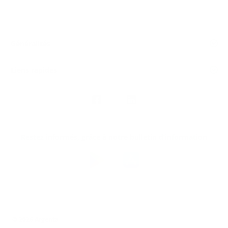
Généralités
Liens rapides
Nous
suivre
Restez informés, grâce à notre bulletin d’information
Téléchargez
l’app
Argenta
© 2026 Argenta