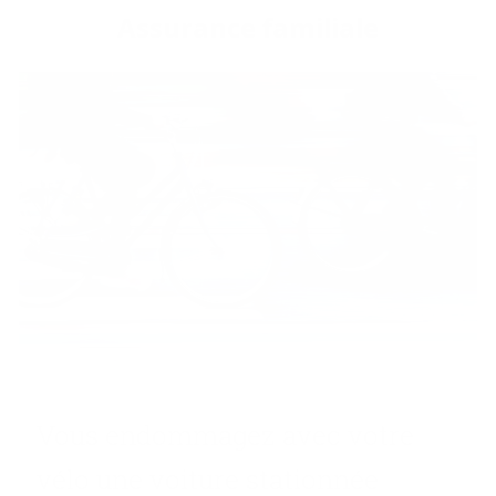
As­su­rance fa­mi­liale
Vous en­dom­ma­gez avec votre
vélo une voi­ture sta­tion­née