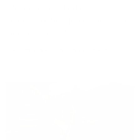
Je n'ai pas d'en­fants ni
d'ani­maux. Dois-​je alors sous­crire
une as­su­rance ?
Découvrez ce que couvre votre assurance familiale