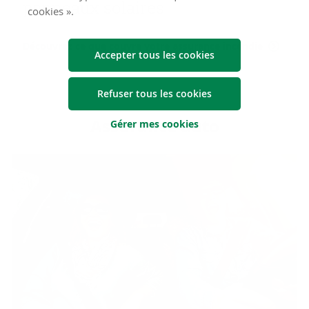
pan­neaux so­laires
cookies ».
Découvrez ce que couvre votre assurance incendie
Accepter tous les cookies
Refuser tous les cookies
As­su­rance auto
Gérer mes cookies