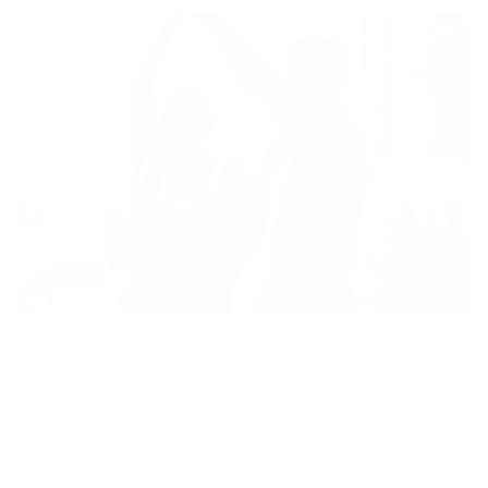
Ik heb geen kin­de­ren of die­ren.
Moet ik dan wel een ver­ze­ke­ring
nemen?