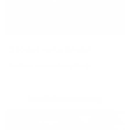
Dis­cus­sie met je ga­ra­gist
Ontdek wat je autoverzekering dekt
Fa­mi­li­a­le ver­ze­ke­ring