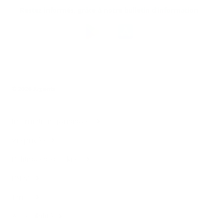
Restez informés, grâce à notre bulletin d’information
Téléchargez
l’app
Argenta
© 2026 Argenta
Informations juridiques
Vie privée
Politique de Cookies
PSD2
Tarifs
Accessibilité