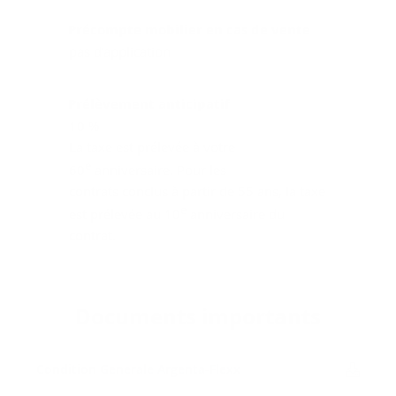
Précompte mobilier en cas de vente
pas d'application
Prélèvement anticipatif
10 %
La taxe est prélevée à votre
e
60
anniversaire. Pour les
contrats conclus à partir de 55 ans, la taxe
e
est prélevée au 10
anniversaire du
contrat.
Do­cu­ments im­por­tants
Condi­tion Ge­ne­rale Argenta-​Flexx