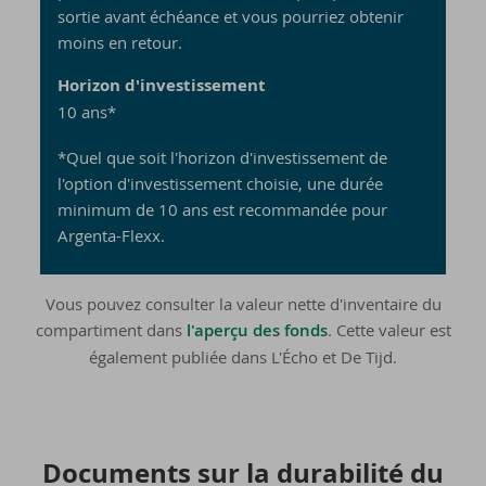
sortie avant échéance et vous pourriez obtenir
moins en retour.
Horizon d'investissement
10 ans*
*Quel que soit l'horizon d'investissement de
l'option d'investissement choisie, une durée
minimum de 10 ans est recommandée pour
Argenta-Flexx.
Vous pouvez consulter la valeur nette d'inventaire du
compartiment dans
l'aperçu des fonds
. Cette valeur est
également publiée dans L'Écho et De Tijd.
Do­cu­ments sur la du­ra­bi­li­té du