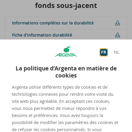
fonds sous-​jacent
In­for­ma­tions com­plètes sur la du­ra­bi­li­té
Fiche d'in­for­ma­tion du­ra­bi­li­té
Rap­port pé­rio­dique sur la du­ra­bi­li­té
FR
NL
La politique d’Argenta en matière de
Risques
cookies
Argenta utilise différents types de cookies et de
L'indicateur synthétique de risque permet d'apprécier le
technologies connexes pour rendre votre visite du
niveau de risque de ce produit par rapport à d'autres. Il
site web plus agréable. En acceptant ces cookies,
indique la probabilité que ce produit enregistre des pertes
vous nous permettez de mieux répondre à vos
en cas de mouvements sur les marchés ou d'une
besoins et préférences. Vous avez toujours la
impossibilité de notre part de vous payer. Nous avons
possibilité de modifier les paramètres des cookies et
classé ce produit dans la classe de risque 3 sur 7 (où « 1 »
de refuser les cookies personnalisés. Si vous