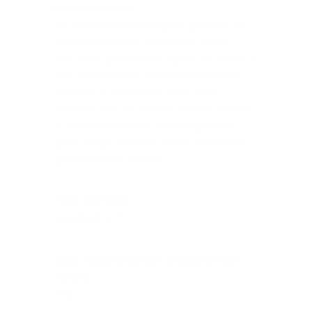
Frais de rachat
Un rachat total est toujours possible. Le
montant minimal d'un rachat s'élève à
300 euros par branche. Après un rachat, il
doit rester dans la réserve un montant
minimal de 300 euros. Si les deux
branches ont été activées dans le contrat,
ce montant minimal doit être présent
pour chaque branche. Si non, l'assureur
peut résilier le contrat.
Frais courants
3
total
2,68 %
Taxe d’assurance sur chaque prime
versée
2 %