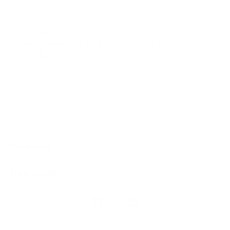
d'intenter une action en justice.
Les informations contenues ci-dessus sont basées sur la
situation juridique et fiscale en vigueur en Belgique à la date
du 17 juillet 2023.
Généralités
Liens rapides
Nous
suivre