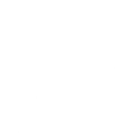
régime fiscal de l'épargne à long terme, entre un volet de la
branche 21, un volet de la branche 23 ou une combinaison
des deux.
Cette page contient uniquement un aperçu des
caractéristiques les plus importantes. Vous retrouverez les
informations détaillées sur le produit, les conditions et les
risques y afférents dans les règlements de gestion, les
conditions générales et le document d'informations clés. Ces
documents sont disponibles gratuitement sur cette page ou
dans votre agence. Avant de souscrire, vous devez parcourir
attentivement ces documents. Vous trouverez les valeurs
d'inventaire nettes sur
l'aperçu
. Vous trouverez les taux
d’intérêt et les périodes de garantie des taux d'intérêt pour
la branche 21 dans la liste des tarifs ou dans votre agence.
Cette page s’adresse à un large public et n’est pas basée sur
des informations relatives à la situation personnelle du
lecteur. Argenta Assurances SA n’a pas vérifié les