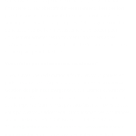
connaissances et l’expérience du lecteur, ni sa situation
financière ou ses objectifs d’investissement. Il est dès lors
possible que les instruments financiers mentionnés ne
soient pas adéquats ou appropriés. Cette page ne constitue
donc aucun conseil en investissement. Le lecteur peut
uniquement acheter ces instruments financiers après
qu'Argenta Assurances SA ait contrôlé s’ils sont appropriés
ou adéquats pour le lecteur.
Vous n’êtes pas en­tiè­re­ment sa­tis­fait(e)?
Si vous avez une réclamation à formuler, vous pouvez en
parler à votre agent Argenta ou vous adresser au
service
Gestion des plaintes d’Argenta
. Vous estimez qu’Argenta
Assurances SA n’a pas donné suite à votre réclamation ou
que la réponse fournie n’est pas satisfaisante ? Dans ce cas,
vous pouvez vous adresser à l’Ombudsman des Assurances,
square de Meeûs 35, 1000 Bruxelles, tél. 02 547 58
71,
info@ombudsman-insurance.be
,
www.ombudsman-
insurance.be
. Vous conservez bien entendu le droit