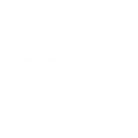
TAXES
Taxe sur opérations de bourse
(en cas d'actions de
capitalisation)
1,32 % avec un maximum de 4 000 euros
Précompte mobilier
(en cas d'actions de
distribution)
30 % sur les dividendes
Taxe en cas de vente
(si le fonds investit plus de 10
% dans des créances) sur le rendement des actifs
investis dans des créances.
30 %
Taxe sur les plus-values