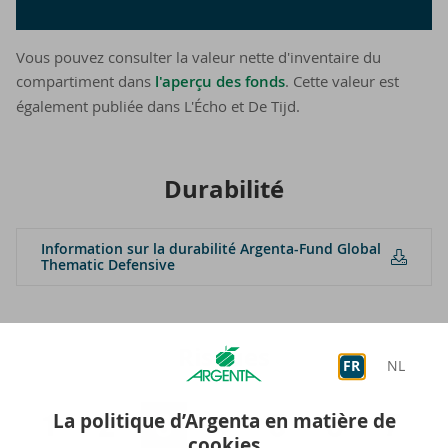
Vous pouvez consulter la valeur nette d'inventaire du
compartiment dans
l'aperçu des fonds
. Cette valeur est
également publiée dans L'Écho et De Tijd.
Du­ra­bi­li­té
In­for­ma­tion sur la du­ra­bi­li­té Argenta-​Fund Glo­bal
The­ma­tic De­fen­sive
Risques
FR
NL
La politique d’Argenta en matière de
cookies