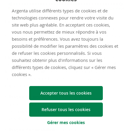
Argenta utilise différents types de cookies et de
technologies connexes pour rendre votre visite du
L’indicateur de risque part de l’hypothèse que vous
site web plus agréable. En acceptant ces cookies,
conservez le produit durant l’horizon d’investissement
vous nous permettez de mieux répondre à vos
recommandé. Le risque réel peut être très différent si vous
besoins et préférences. Vous avez toujours la
optez pour une sortie avant échéance, et vous pourriez
possibilité de modifier les paramètres des cookies et
obtenir moins en retour.
de refuser les cookies personnalisés. Si vous
L’indicateur synthétique de risque est une indication du
souhaitez obtenir plus d'informations sur les
niveau de risque de ce produit par rapport à d’autres. Il
différents types de cookies, cliquez sur « Gérer mes
indique la probabilité que ce produit enregistre des pertes
cookies ».
en cas de mouvements sur les marchés ou d’une
impossibilité de paiement.
Accepter tous les cookies
Risque lié aux marchés émergents
: les
investissements dans les pays émergents («
Refuser tous les cookies
emerging markets ») ont un fort potentiel de
développement associé à un risque élevé.
Gérer mes cookies
Risque de durabilité
: conditions ou