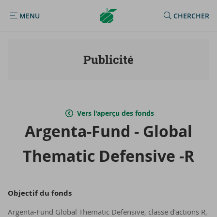
Argenta
MENU
CHERCHER
MENU
Homepage
Publicité
Vers l'aperçu des fonds
Argenta-​Fund - Glo­bal
The­ma­tic De­fen­sive -R
Ob­jec­tif du fonds
Argenta-Fund Global Thematic Defensive, classe d’actions R,