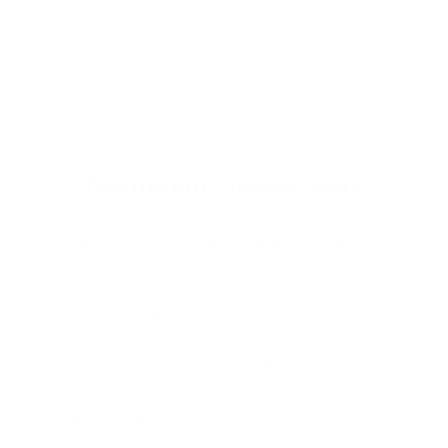
Sur la partie de la plus-value qui n'est pas soumise à
la taxe sur le rendement des actifs investis dans des
créances, une taxe sur les plus-values de 10 % est
retenue, sauf en cas d'opt-out.
Do­cu­ments im­por­tants
Fiche d'in­fo Argenta-​Fund Glo­bal The­ma­tic De­fen­
sive
Do­cu­ment d’in­for­ma­tions clés Argenta-​Fund Glo­
bal The­ma­tic De­fen­sive Ca­pi­ta­li­sa­tion
Do­cu­ment d’in­for­ma­tions clés Argenta-​Fund Glo­
bal The­ma­tic De­fen­sive Dis­tri­bu­tion
Pros­pec­tus Argenta-​Fund