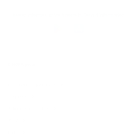
Restez informés, grâce à notre bulletin d’information
Téléchargez
l’app
Argenta
© 2026 Argenta
Informations juridiques
Vie privée
Politique de Cookies
PSD2
Tarifs