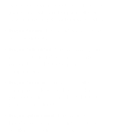
événements environnementaux, sociaux ou de
gouvernance qui pourraient potentiellement
avoir un impact négatif sur la valeur des actifs.
Risque de taux
: le risque lié aux fluctuations
des taux d’intérêts.
Risque de liquidité
: le risque qu’une position
ne puisse être liquidée à temps à un prix
raisonnable est plutôt faible pour ce
compartiment.
Risque de crédit
: le risque de défaillance des
contreparties à la date d’échéance ou lors du
paiement des intérêts annuels est plutôt faible
pour ce compartiment.
Risque opérationnel
: le risque lié à
l’inadéquation de processus internes et aux
défaillances humaines ou des systèmes ou