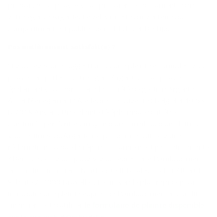
produit. Vous pouvez vous procurer ces documents dans
votre agence Argenta. La valeur nette d’inventaire du
compartiment est publiée dans L’Echo et De Tijd.
Pas en­tiè­re­ment sa­tis­fait(e) ?
Si vous avez une suggestion ou une plainte à formuler, vous
pouvez en parler à votre agent Argenta. Vous pouvez
également vous adresser à la société de gestion Argenta
Asset Management SA à l'adresse suivante : Belgiëlei 49-53,
B-2018 Anvers. Une plainte téléphonique doit être
confirmée par écrit au moyen d'un e-mail ou d'une lettre.
Vous estimez qu'Argenta n'a pas donné suite à votre
réclamation ou que la réponse fournie n'est pas satisfaisante
? Dans ce cas, vous pouvez vous adresser à l'Ombudsman
en conflits financiers, North Gate II, Boulevard Roi Albert II
8, boîte 2, 1000 Bruxelles. Le moyen le plus rapide pour
introduire une plainte auprès de l'Ombudsman en conflits
financiers est d'utiliser
le formulaire de plainte disponible