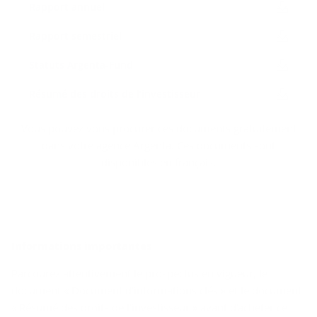
Rap­port an­nuel
Rap­port se­mes­triel
Sta­tuts Argenta-​Fund
Ré­su­mé des droits de l’in­ves­tis­seur
Vous pouvez vous procurer ces documents gratuitement
dans votre agence Argenta. Ces documents sont
disponibles en français.
In­for­ma­tions im­por­tantes
Parcourez attentivement le prospectus en vigueur, le
document « Document d’informations clés » et le document
« Résumé des droits de l'investisseur » avant d'acheter ce