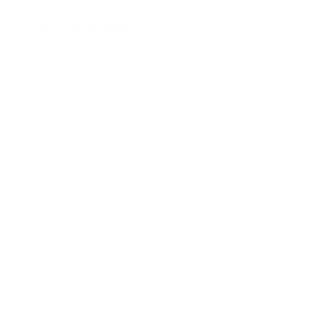
Frais de conversion
Sans objet
Swing pricing
Mécanisme qui permet à
un fonds de laisser les
investisseurs qui entrent et
sortent de ce fonds
s’acquitter des coûts de
transaction liés aux
inscriptions et aux
remboursements.
Sans objet