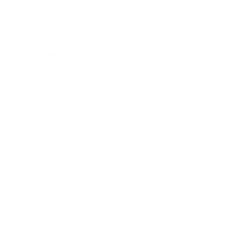
FRAIS
Frais d'entrée
2 %
Frais de sortie
0 %
Frais de gestion et autres frais administratifs et
d’exploitation
1,64 % en cas de capitalisation - 1,64 % en cas de
distribution
Coûts de transaction
0,20 %