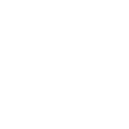
résultant d’événements extérieurs est plutôt
faible pour ce compartiment.
Risques liés a l’usage d’instruments
structurés et derivés :
le compartiment peut
faire usage de ces instruments à des fins de
couverture, ce qui peut augmenter le risque.
Risque de concentration :
le risque que le
compartiment soit fortement concentré dans
une classe d'actifs particulière.
Pour plus d'informations concernant les risques
du fonds, veuillez vous référer à la section
« Risques » du prospectus.
Frais et taxes