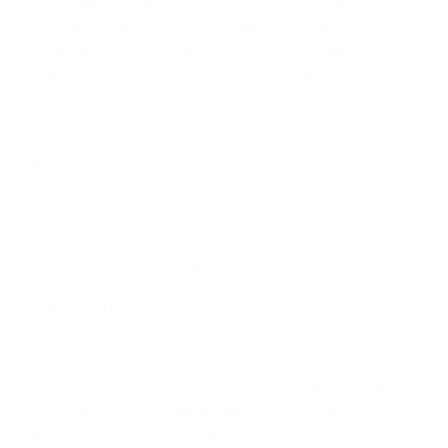
et l’homme continue d'étonner ses amis comme ses
ennemis. Le mois d’avril a commencé de manière
particulièrement chaotique. Les actions comme les
obligations ont connu d’énormes fluctuations.
L'incertitude sur les marchés demeure en raison de la
politique erratique de Trump.
En savoir plus
Rap­port tri­mes­triel Q1 2025 : Pe­
san­teur
11 avril 2025
Le bon début de l’année 2025 a été hypothéqué par la
rhétorique de la « Team Trump » : des réformes
majeures sont planifiées, mais leur mise en œuvre ne