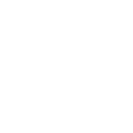
C’est pourquoi nous conservons une attitude relativement
prudente, en particulier dans les titres
les plus sensibles
au contexte actuel tels que les actions américaines. Une
grande diversification tant au niveau géographique que
sectoriel est également souhaitable. Ceci s’applique aussi
aux obligations, où nous continuons à viser un équilibre
adéquat entre rendement courant et maîtrise des risques.
Lire plus
Ta­rifs, tweets et tur­bu­lences
9 mai 2025
Le mandat présidentiel de Trump a atteint les 100 jours