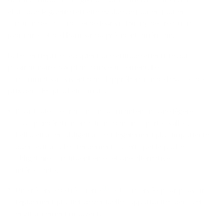
alors que la guerre tarifaire évolue de jour en jour en
fonction des accords (et de leur violation), des réactions
judiciaires et de l’humeur du président américain.
B. Les entreprises adoptent une attitude attentiste qui
pourrait nuire aux plans d’investissement. Les
consommateurs vivent dans l’appréhension de hausses de
prix dans les prochains mois.
Pour toutes ces raisons, nous maintenons une légère
sous-pondération en actions dans nos portefeuilles.
L’allocation en obligations est légèrement plus importante
qu’en actions. Les rendements offerts par la poche
obligataire constituent en effet une alternative
intéressante.
Une réserve de trésorerie
est conservée pour pouvoir
rapidement profiter d’éventuelles opportunités dans cet
environnement mouvant.