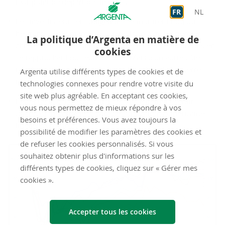
leur point de départ de fin mars.
FR
NL
Les investisseurs en obligations se montrent toujours
hésitants sur la marche à suivre. D’un côté les derniers
La politique d’Argenta en matière de
chiffres d’inflation ont montré une tendance favorable, en
cookies
se rapprochant du seuil des 2 %. Mais d’un autre côté,
tout le monde a conscience que les effets de la guerre
Argenta utilise différents types de cookies et de
tarifaire doivent encore se manifester.
technologies connexes pour rendre votre visite du
site web plus agréable. En acceptant ces cookies,
L’effet de la baisse du dollar se fait clairement sentir
vous nous permettez de mieux répondre à vos
quand on regarde les cours des obligations américaines
besoins et préférences. Vous avez toujours la
libellées en euros.
possibilité de modifier les paramètres des cookies et
de refuser les cookies personnalisés. Si vous
souhaitez obtenir plus d'informations sur les
différents types de cookies, cliquez sur « Gérer mes
cookies ».
Accepter tous les cookies