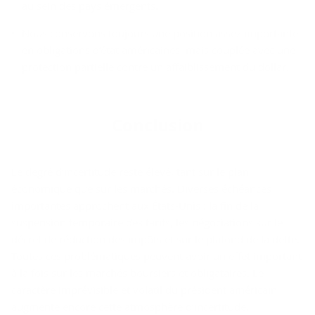
au sein des pays émergents.
Nous conservons toujours une position assez importante
en obligations d’état américaines, mais couplée avec une
protection partielle contre un affaiblissement du dollar.
Conclu­sion
Le degré d’incertitude reste élevé, tant sur le plan
économique que sur les marchés. Diverses échéances
importantes approchent aux États-Unis : la fin de la
suspension temporaire des tarifs, les négociations sur le
décret de réduction des impôts et sur le plafond de la dette.
Toutes ces problématiques peuvent avoir un effet important
à la fois sur les marchés boursiers et obligataires. Le
caractère imprévisible et volatil du président américain
augmente encore cette atmosphère d’incertitude.