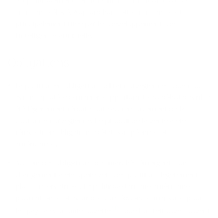
croissance élevé. Aujourd’hui, cette croissance est
principalement tirée par les développements de
l’intelligence artificielle.
Obli­ga­tions
La position en obligations d’État norvégiennes, que nous
avions ajoutée de manière opportuniste au début d’avril, a
été légèrement réduite suite au renforcement de la
couronne norvégienne. Le produit de la vente a été
réinvesti en obligations d’état européennes et
américaines.
Au sein des obligations des marchés émergents, un
changement a été opéré vers des positions légèrement
plus conservatrices. La politique tarifaire américaine
pourrait en effet avoir des conséquences majeures pour
les pays à économie ouverte
, que l’on retrouve souvent