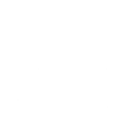
se déroule pas sans heurts. De nombreux obstacles
juridiques et pratiques créent un climat d’incertitude
sur les marchés. Et c’était avant le démarrage de la
guerre commerciale.
En savoir plus
Un prin­temps sino-​européen ?
7 mars 2025
Depuis le début de l’année, les bourses mondiales sont
dominées par un nouveau leadership, qui s’est répété
durant le mois de février : l’Europe et la Chine. Les
actions américaines sont hésitantes, et l’Inde est sous
pression.
En savoir plus