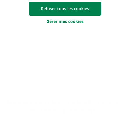
Refuser tous les cookies
Gérer mes cookies
Ce graphique montre que les marchés boursiers – à
l'exception de la Chine – se sont redressés depuis les
annonces de Trump en matière de tarifs douaniers
début avril.
Quelles sont les im­pli­ca­tions pour
les fonds es­sen­tiels ?
A. L’incertitude reste grande sur les marchés financiers