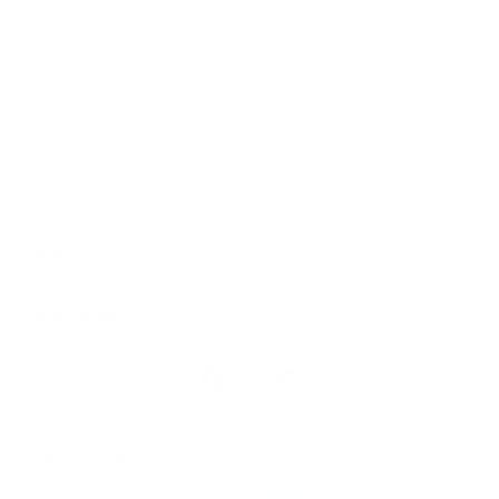
Généralités
Liens rapides
Nous
suivre
Restez informés, grâce à notre bulletin d’information
Téléchargez