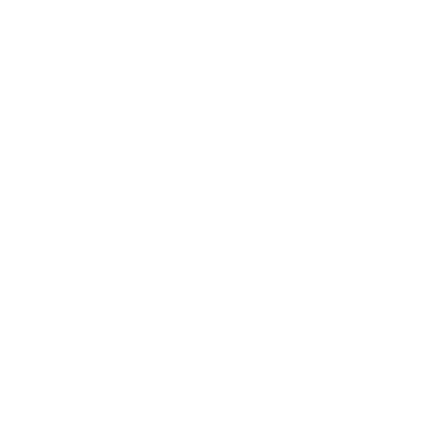
Ac­tions
Au sein des actions, nous avons poursuivi la réduction de
notre exposition aux États-Unis en profitant du rebond
des dernières semaines. La politique tarifaire agressive de
Donald Trump risque paradoxalement de nuire le plus
aux entreprises américaines.
Nous avons réorienté ces allègements essentiellement
vers l’Inde.
En Europe, nous maintenons un poids relativement
important. Nous avons cependant allégé les positions en
actions des petites et moyennes entreprises, après leur
très belle performance depuis le début de l’année.
Le secteur technologique reste le secteur le plus
important au sein des actions en portefeuille. Ce secteur
est politiquement sensible, mais connaît un taux de