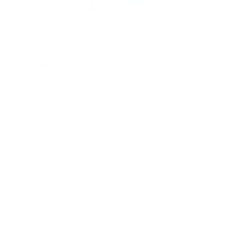
l’app
Argenta
© 2026 Argenta
Informations juridiques
Vie privée
Politique de Cookies
PSD2
Tarifs
Accessibilité
Contact