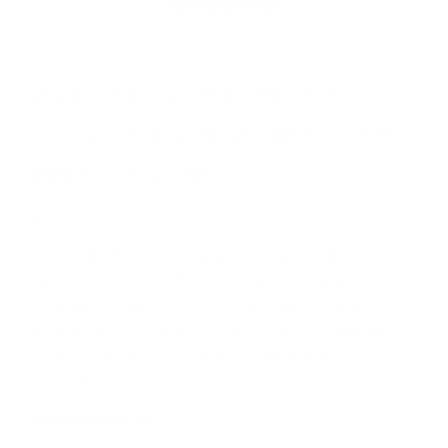
Lire plus
Rap­port tri­mes­triel Q1 2026 :
Trump et l'Iran font la une de l'ac­
tua­li­té mon­diale
16 avril 2026
Le début de l’année a été prometteur : les chiffres de
croissance aux États-Unis ont été révisés à la hausse et
le chômage est resté très faible. Les prévisions récentes
des bénéfices des entreprises du S&P 500 ont même
été légèrement revues à la hausse malgré la crise
énergétique.
En savoir plus