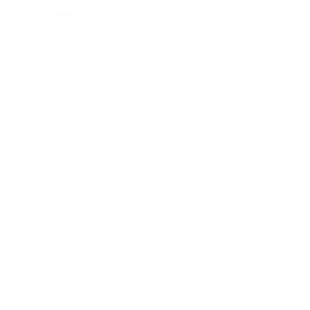
cer­ti­tude
6 mars 2026
Alors que le conflit israélo-iranien s'intensifie,
l'incertitude règne sur les marchés financiers et dans les
pays voisins de l'Iran.
En savoir plus
Généralités