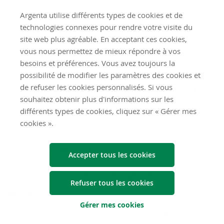
Ces achats ont été principalement financés par les fonds
obtenus grâce à la réduction de notre position dominante
Argenta utilise différents types de cookies et de
en Italie.
technologies connexes pour rendre votre visite du
site web plus agréable. En acceptant ces cookies,
Obli­ga­tions liées à l’in­fla­tion
vous nous permettez de mieux répondre à vos
besoins et préférences. Vous avez toujours la
Nous avons vendu nos dernières obligations liées à
possibilité de modifier les paramètres des cookies et
l’inflation. Nous avons pris cette décision car nous estimons
de refuser les cookies personnalisés. Si vous
que les anticipations d’inflation sont déjà intégrées au prix
souhaitez obtenir plus d'informations sur les
(qui a fortement augmenté). L’assurance contre une inflation
différents types de cookies, cliquez sur « Gérer mes
inattendue a donc fonctionné, d’où notre prise de bénéfices,
cookies ».
et notre retour aux obligations ordinaires.
Au sein des ac­tions
Accepter tous les cookies
La pondération des actions a été augmentée.
Refuser tous les cookies
Eu­rope
Gérer mes cookies
Nous avons renforcé notre position sur les actions de la