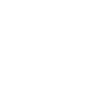
Asie
La pondération des actions asiatiques a été réduite :
Asie du Sud-Est
: à l’instar de l’Italie, ces marchés sont
dépendants des importations d’énergie et très vulnérables
à la hausse des prix (inflation) et à la détérioration de leur
balance commerciale. La hausse des prix de l’énergie, le
ralentissement du commerce mondial et l’impact des
tensions géopolitiques entraînent une baisse des
perspectives de croissance dans cette région. Il en résulte
immédiatement une diminution de la croissance des
bénéfices des entreprises et une pression sur la
valorisation des actions.
Réduction de notre position en Inde
: dans ce pays
également, nous sommes fortement exposés à la hausse
des prix du pétrole. Le secteur technologique est menacé
par l’intelligence artificielle. Les valorisations sont élevées