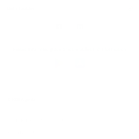
Liens rapides
Nous
suivre
Restez informés, grâce à notre bulletin d’information
Téléchargez
l’app
Argenta
© 2026 Argenta
Informations juridiques
Vie privée