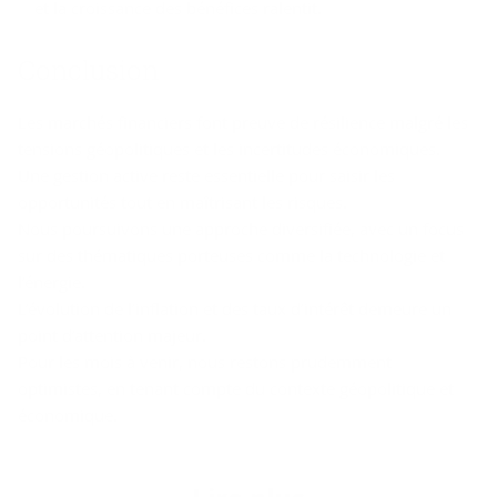
et la croissance des bénéfices ralentit.
Conclu­sion
Les marchés financiers font preuve de résilience malgré les
tensions géopolitiques et les incertitudes économiques.
Une gestion active reste essentielle pour saisir les
opportunités tout en maîtrisant les risques.
Nous poursuivons une approche diversifiée, avec un focus
sur des thématiques porteuses comme la technologie et
l’énergie.
L’évolution de l’inflation et des taux d’intérêt demeure un
point d’attention majeur.
Pour les mois à venir, nous restons prudemment
optimistes, en tenant compte du contexte géopolitique et
économique.