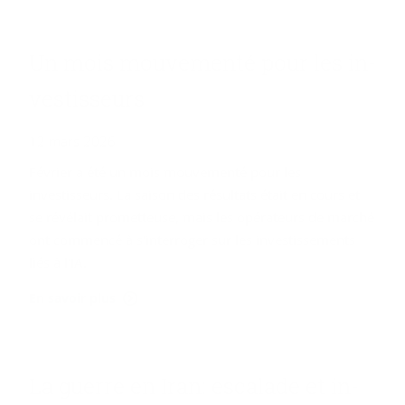
Un mois mou­ve­men­té pour les in­
ves­tis­seurs
12 mars 2026
Février a été un mois mouvementé pour les
investisseurs. La saison des résultats était en cours et
se révélait prometteuse, mais les opérateurs de marché
ont commencé à s'interroger sur les investissements
liés à l'IA.
En savoir plus
La guerre en Iran: es­ca­lade et in­