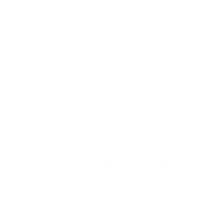
In­ves­tis­sez dans un ave­nir
sans sou­cis pour vous et vos
proches
Une assurance vie apporte la tranquillité d'esprit.
En effet, l'assurance vie vous permet de verser un
montant à votre décès. Mais vous pouvez aussi
l'utiliser, par exemple, pour épargner pour plus
tard, pour continuer à profiter de la vie après la
pension. Avec une assurance vie, vous vous
construisez un avenir sans soucis.
Découvrez les assurances vie d’Argenta.