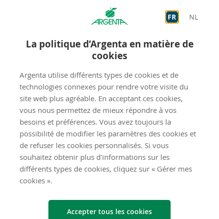
ment
FR
NL
Une assurance vie de la branche 23 est une assurance
La politique d’Argenta en matière de
investissement :
cookies
Argenta utilise différents types de cookies et de
Rendement
technologies connexes pour rendre votre visite du
Vous investissez dans un ou plusieurs fonds
site web plus agréable. En acceptant ces cookies,
d’investissement qui investissent dans des actions ou
vous nous permettez de mieux répondre à vos
des obligations, par exemple. Votre rendement
besoins et préférences. Vous avez toujours la
dépend de la performance des fonds
possibilité de modifier les paramètres des cookies et
d’investissement. En cas de bons résultats, votre
de refuser les cookies personnalisés. Si vous
rendement peut être plus élevé qu'avec une
souhaitez obtenir plus d'informations sur les
assurance vie de la branche 21. Si les performances
différents types de cookies, cliquez sur « Gérer mes
sont moins bonnes, vous risquez de perdre de
cookies ».
l'argent.
Accepter tous les cookies
Risque