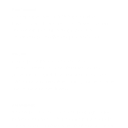
Rendement
Vous épargnez avec un intérêt garanti et vous
investissez aussi dans des fonds d’investissement.
Une combinaison d'intérêts garantis et de
rendements potentiellement plus élevés, donc.
Risque
Pour la partie investie dans des fonds
d’investissement, vous ne bénéficiez pas de la
protection du capital. Il se peut donc qu'à la date
d'échéance, vous récupériez moins pour cette partie
que ce que vous avez investi.
Versement
À l'échéance du contrat, le montant épargné et les
intérêts sont versés au bénéficiaire indiqué dans le
contrat. Si vous décédez avant l'échéance du contrat,