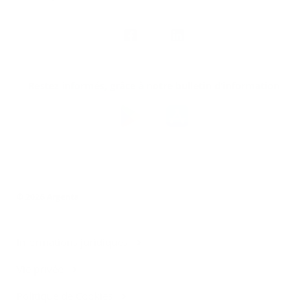
Nous
suivre
Restez informés, grâce à notre bulletin d’information
Téléchargez
l’app
Argenta
© 2026 Argenta
Informations juridiques
Vie privée
Politique de Cookies