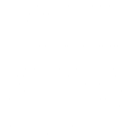
potentiellement très élevés à la clé. Avant de partir,
demandez toujours plus d'informations à votre mutuelle
concernant les frais couverts.
Pensez également à l'argent liquide
Vous voyagez vers une destination exotique en dehors de
l'UE ? De nos jours, vous pouvez payer quasiment partout
dans le monde avec votre carte de débit. Dans environ 15
millions de points de vente avec la fonction Maestro de
votre carte de débit et même 36 millions avec une carte de
crédit. Il est malgré tout pratique de disposer d'un peu de
liquide. Pour le bus par exemple ou si vous avez une petite
faim. Il y a trois manières d'obtenir des devises étrangères :
Échangez des euros dans un bureau de change, mais vous
payerez presque toujours une commission.