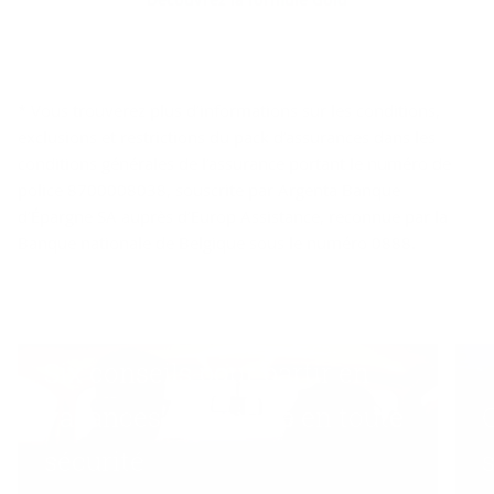
* Vous trouverez plus d’informations sur les conditions,
exclusions et restrictions du pack d’assurances dans les
conditions générales de l’assurance portant le numéro de
police 8700008038, souscrite par Argenta Banque
d’Épargne SA auprès d’Europ Assistance, reconnue par la
Banque nationale de Belgique sous le numéro 0888.
Six conseils pour partir en
vacances en voiture en toute
sécurité