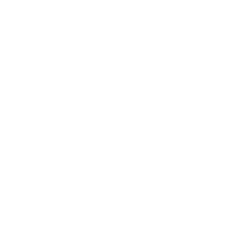
Retirez de l'argent sur place à un distributeur. Mais sachez
que cela entraînera aussi des frais supplémentaires en
fonction de votre banque.
Dites à vos proches où vous vous
rendez
Vos parents seront beaucoup plus rassurés s'ils savent où
vous vous trouvez. Car on ne sait jamais... Faites-leur plaisir
et indiquez-leur votre destination, la durée de votre séjour
et votre itinéraire de base. Envie d'être dans leurs bonnes
grâces ? Envoyez-leur dans ce cas régulièrement un
message. Cela ne vous coûtera rien – le Wi-Fi gratuit est un
droit de base après tout, non ? – et vous épargnerez ainsi
bien des soucis à vos proches. Faites-le !