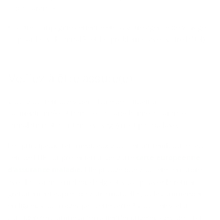
d'assurance
Votre compagnie aérienne et/ou votre agence de voyages
(pour les vols annulés et les problèmes avec votre hôtel)
Veillez à être assuré(e)
Vous vous retrouvez dans l'une des situations
susmentionnées ? Dans ce cas, une bonne assurance
(annulation et assistance voyage) n'est pas du luxe.
Les principaux frais médicaux vous seront remboursés au
sein de l'UE sur présentation de votre
carte européenne
d'assurance maladie
. Elle prouve que vous êtes en ordre
avec l'assurance maladie belge et vous pouvez la retirer
gratuitement auprès de votre mutuelle (ou la commander
en ligne). Vous n'avez pas cette carte ? Vous serez alors
considéré(e) comme un(e) patient(e) privé(e), avec des frais