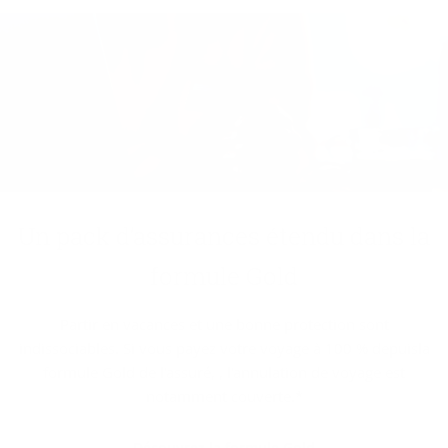
Un pack d’as­su­rances éten­du dans la
for­mule Gold
Partir en vacances et une bonne protection sont
indissociables. Si vous payez votre voyage à 100 % depuisla
formule Gold de l'assuré, , l'annulation de voyage est
notamment couverte.*
Découvrez la formule Gold