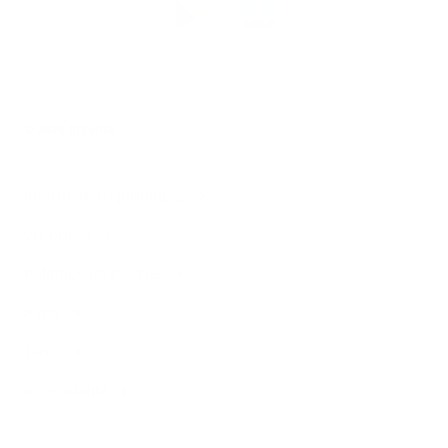
l’app
Argenta
© 2026 Argenta
Informations juridiques
Vie privée
Politique de Cookies
PSD2
Tarifs
Accessibilité
Contact