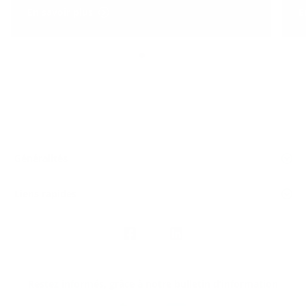
En savoir plus
E
Généralités
Liens rapides
Nous
suivre
Restez informés, grâce à notre bulletin d’information
Téléchargez