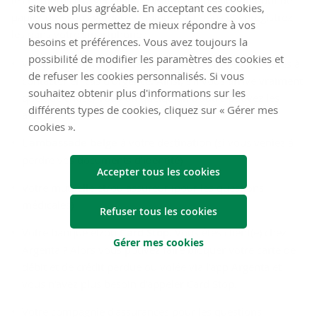
site web plus agréable. En acceptant ces cookies,
papier que vous garderez toujours sur vous et enregistrez-
vous nous permettez de mieux répondre à vos
les dans votre smartphone :
besoins et préférences. Vous avez toujours la
possibilité de modifier les paramètres des cookies et
Vos parents, membre de la famille ou autres personnes à
de refuser les cookies personnalisés. Si vous
contacter en cas d'urgence. Ainsi, s’il vous arrive vraiment
souhaitez obtenir plus d'informations sur les
quelque chose, vous ou quelqu'un d'autre pouvez les
différents types de cookies, cliquez sur « Gérer mes
avertir.
cookies ».
L'
ambassade belge
à votre destination (si vous veniez à
perdre vos documents d'identité)
Accepter tous les cookies
Votre mutuelle et/ou assureur (pour les questions
médicales)
Refuser tous les cookies
Votre banque et/ou
Card Stop
. Vous êtes client(e) chez
Gérer mes cookies
Argenta ? Alors vous pouvez faire bloquer votre carte de
débit et de crédit perdue ou volée via l'app Argenta et
vous n'avez plus besoin d'appeler Card Stop.
Votre compagnie d'assurances pour les questions