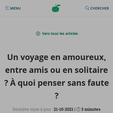
Argenta
MENU
CHERCHER
MENU
Homepage
Vers tous les articles
Un voyage en amou­reux,
entre amis ou en so­li­taire
? À quoi pen­ser sans faute
?
Dernière mise à jour :
21-10-2021 |
⏱
3 minutes