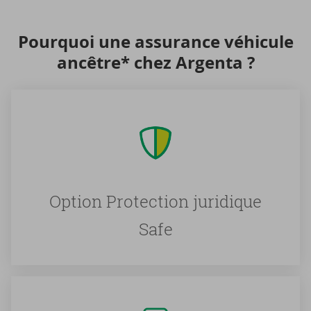
Pour­quoi une as­su­rance vé­hi­cule
an­cêtre* chez Argenta ?
Option Protection juridique
Safe