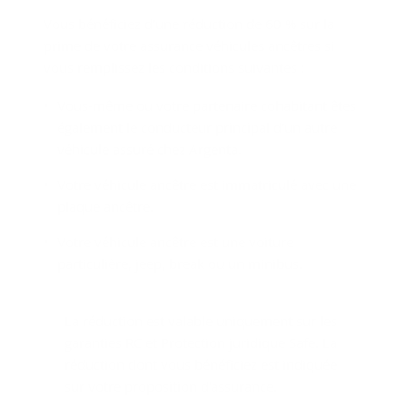
Vous bénéficiez d’une réduction de 60 % sur la
prime de votre assurance véhicules ancêtres si
vous remplissez les conditions suivantes :
Vous-même ou votre partenaire cohabitant êtes
également le conducteur principal d’un autre
véhicule assuré chez Argenta.
Votre véhicule ancêtre est immatriculé avec une
plaque ancêtre.
Votre véhicule ancêtre est une voiture
particulière, jeep, break ou un minibus.
La réduction est valable uniquement sur les
garanties RC et Protection juridique Safe. La
réduction dont vous bénéficiez est indiquée
sur votre proposition d'assurance.