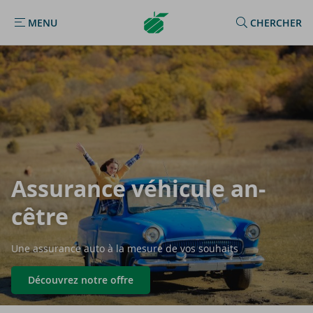
Argenta
MENU
CHERCHER
MENU
Homepage
As­su­rance vé­hi­cule an­
cêtre
Une assurance auto à la mesure de vos souhaits
Découvrez notre offre