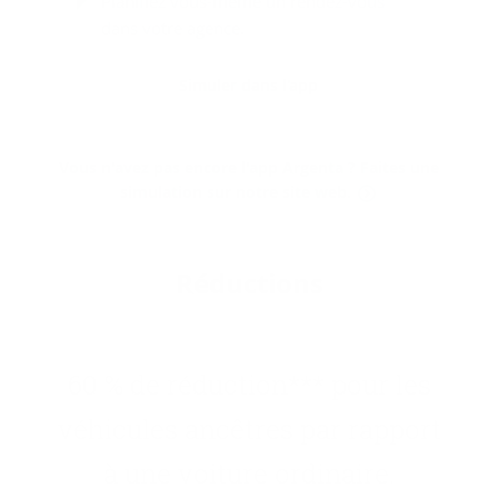
Planifiez vous-même un rendez-vous
dans votre agence.
Simuler dans l'app
Vous n'avez pas encore l'app Argenta ? Faites une
simulation sur notre site web.
Ré­duc­tions
60 % de ré­duc­tion*** pour les
vé­hi­cules an­cêtres par rap­port
à une voi­ture or­di­naire.