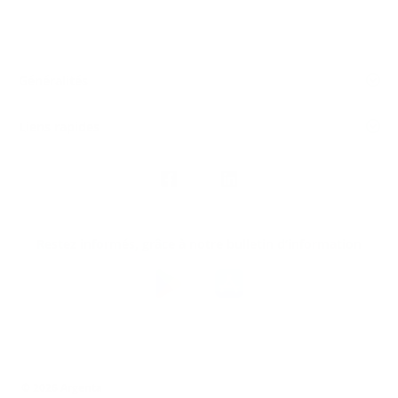
Généralités
Liens rapides
Nous
suivre
Restez informés, grâce à notre bulletin d’information
Téléchargez
l’app
Argenta
© 2026 Argenta