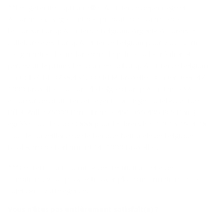
**Les garanties optionnelles Assistance dépannage et
Assurance voyage sont des produits d'assurance de
l'assureur Europ Assistance Belgium. Argenta Assurances
collabore avec Europ Assistance Belgium pour vous offrir
ces garanties, les inclure dans la police ou les résilier et
percevoir la prime. Les données d’Europ Assistance Belgium
sont : TVA BE 0738.431.009 RPM Bruxelles, Cantersteen 47,
1000 Bruxelles, succursale belge d’Europ Assistance SA,
assureur de droit français ayant son siège social au 2, rue
Pillet-Will à 75009 Paris, France (451 366 405 RCS Paris),
agréée sous le code 0888 pour les branches 1,9,13,16 et 18
sous la surveillance de la Banque Nationale de Belgique,
Boulevard de Berlaimont 14, 1000 Bruxelles.
***Ces taris sont soumis à des restrictions et à des
conditions. Vous pouvez trouver plus d'informations à ce
sujet dans votre agence.
Vous n’êtes pas en­tiè­re­ment sa­tis­fait(e) ?