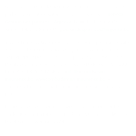
Si vous avez une réclamation à formuler, vous pouvez en
parler à votre agent Argenta ou vous adresser au
service
Gestion des plaintes d’Argenta
, Belgiëlei 49-53, 2018
Anvers, tél. 03 285 56 45,
gestiondesplaintes@argenta.be
.
Vous estimez qu’Argenta Assurances SA n’a pas donné suite
à votre réclamation ou que la réponse fournie n’est pas
satisfaisante ? Dans ce cas, vous pouvez vous adresser à
l’Ombudsman des Assurances, square De Meeûs 35, 1000
Bruxelles, tél. 02 547 58 71,
info@ombudsman-
insurance.be
,
www.ombudsman-insurance.be
. Vous
conservez bien entendu le droit d'intenter une action en
justice.
Les informations contenues dans ce document sont basées
sur la situation juridique et fiscale en vigueur en Belgique à
la date du 1 novembre 2024.