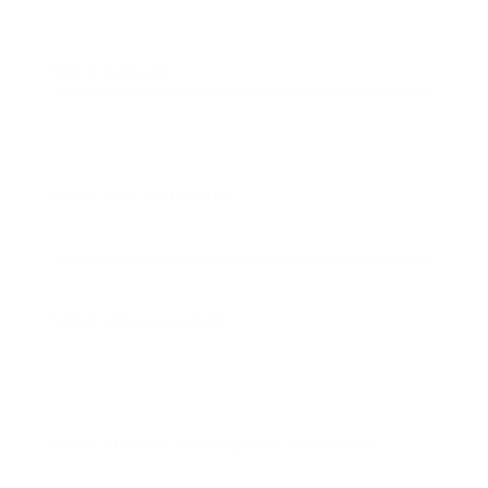
Votre prénom
Votre nom de famille
Votre adresse e-mail
Votre numéro de téléphone (facultatif)