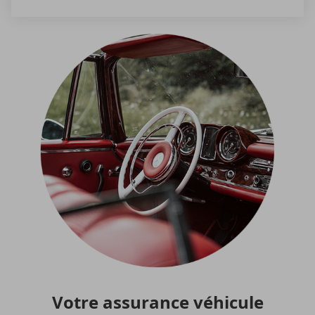
Votre as­su­rance vé­hi­cule