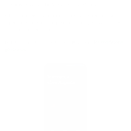
était ivre ou sous l'influence de stupéfiants.
Les dommages ou incidents survenus en raison d’une
participation à des compétitions, à des parcours d’essais
et à des entraînements.
La liste complète des exclusions figure dans
les conditions
générales
.