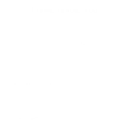
Pre­nez rendez-​vous
Envie de savoir à quoi ressemblerait
votre
assurance véhicule ancêtre
?
Complétez le formulaire. Nous vous
contacterons au plus vite.
Vous êtes déjà client(e) ?
Oui
Votre agence