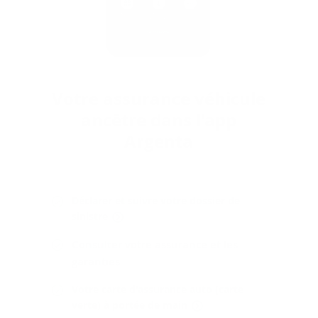
Votre as­su­rance vé­hi­cule
an­cêtre dans l'app
Argenta
Déclarer et suivre votre dossier de
sinistre
Consulter votre assurance et les
garanties
Votre carte d'assurance auto (carte
verte) à portée de main