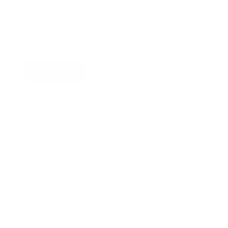
Envoyer
Par l’envoi de ce formulaire, vous donnez des
informations à Argenta qui seront utilisées pour
vous contacter et mieux vous servir. Vous
trouverez plus d’informations sur la
politique de
confidentialité d’Argenta
.