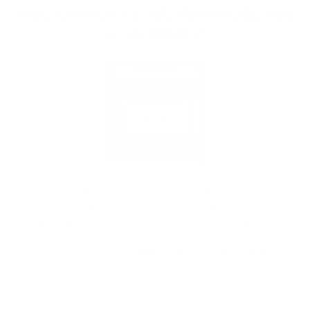
Que faire en cas de dom­mages ou
d'ac­ci­dent ?
Appelez le
03 285 53 33
. Vous serez mis(e) en
contact avec notre centrale d'alarme. Ou
remplissez votre déclaration de sinistre en ligne.
Rendez-vous sur notre page de déclaration de
sinistre