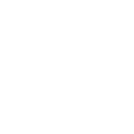
Qu’est-​ce qui est cou­vert ?
Avec la garantie de base responsabilité civile (RC), vous
n'êtes pas assuré(e) pour les dommages causés à votre
propre véhicule, ni pour les lésions corporelles subies par le
conducteur de votre véhicule.
Argenta n'interviendra pas, entre autres, dans les cas
suivants :
Si le véhicule a été mis en location.
En cas de dommages causés intentionnellement.
Si au moment de l'accident, le conducteur du véhicule