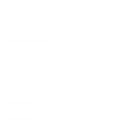
Lors d’une rénovation, on se pose de nombreuses
questions. Nous vous avons préparé un petit
récapitulatif.
Découvrez-en plus
Généralités
Liens rapides
Nous