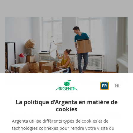
FR
NL
Louer pour la pre­mière fois
La politique d’Argenta en matière de
cookies
Vous allez louer une maison ou un appartement ? Cela
Argenta utilise différents types de cookies et de
implique de nombreuses démarches. Nous vous
technologies connexes pour rendre votre visite du
aidons volontiers.