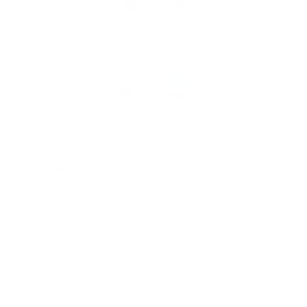
suivre
Restez informés, grâce à notre bulletin d’information
Téléchargez
l’app
Argenta
© 2026 Argenta
Informations juridiques
Vie privée
Politique de Cookies
PSD2