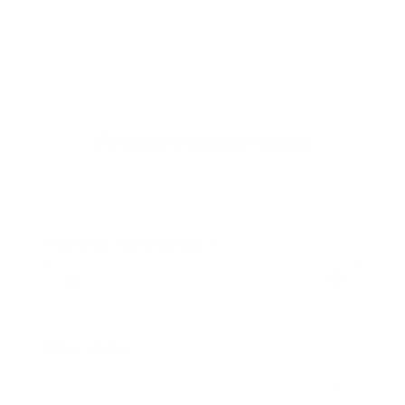
Pre­nez rendez-​vous
Vous êtes déjà client(e) ?
Oui
Votre agence