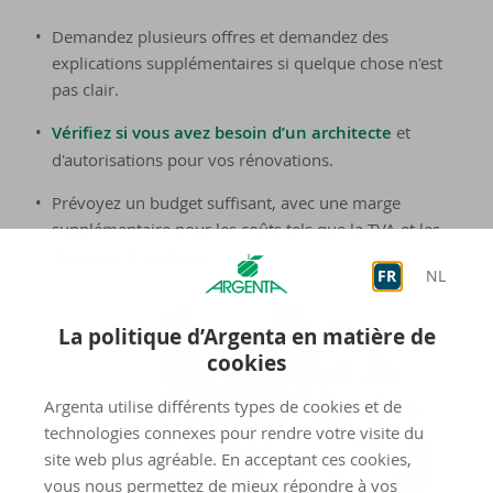
Demandez plusieurs offres et demandez des
explications supplémentaires si quelque chose n'est
pas clair.
‌Vérifiez si vous avez besoin d’un architecte
et
d'autorisations pour vos rénovations.
Prévoyez un budget suffisant, avec une marge
supplémentaire pour les coûts tels que la TVA et les
dépenses imprévues.
FR
NL
La politique d’Argenta en matière de
cookies
Argenta utilise différents types de cookies et de
technologies connexes pour rendre votre visite du
site web plus agréable. En acceptant ces cookies,
vous nous permettez de mieux répondre à vos