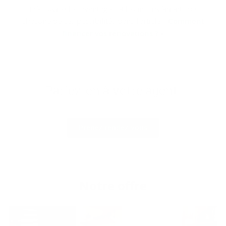
Découvrez les avantages et les inconvénients de
chacune de ces possibilités dans l'article «
Comment
financer vos rénovations ?
»
Parlez-​en à votre agent
Prenez rendez-vous
Notre offre