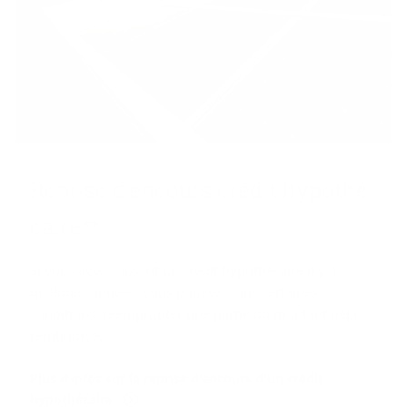
Re­prise d'en­cours cré­dit hy­po­thé­
caire**
Si vous avez souscrit un crédit hypothécaire il y a
quelques années, vous pouvez, sous certaines
conditions, réemprunter une partie du montant déjà
remboursé.
Plus d’infos sur la reprise d'encours d'un crédit
hypothécaire