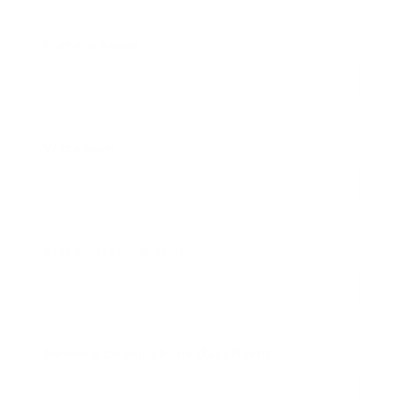
Votre prénom
Votre nom
Votre adresse e-mail
Numéro de téléphone (facultatif)