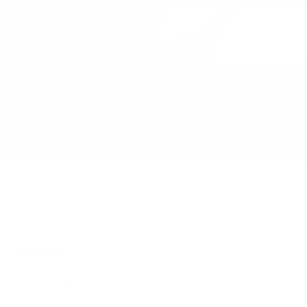
Une rénovation en vue ? Évitez les
quatre pièges les plus courants
En savoir plus
Généralités
Liens rapides