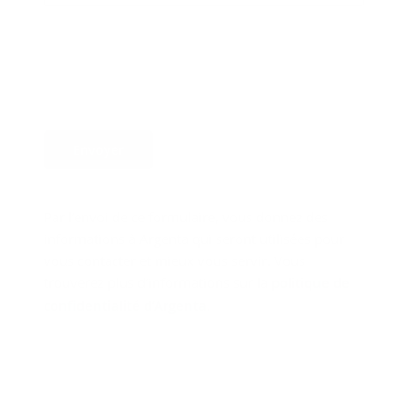
Envoyer
Par l’envoi de ce formulaire, vous donnez des
informations à Argenta qui seront utilisées pour
vous contacter et mieux vous servir. Vous
trouverez plus d’informations sur la
politique de
confidentialité d’Argenta
.