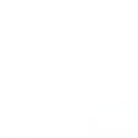
Cré­dit hy­po­thé­caire**
Vous n’avez pas encore de crédit hypothécaire et vous
avez besoin d’un budget important pour vos
rénovations ? Financer votre projet au moyen d’un
crédit hypothécaire peut alors être intéressant.
Découvrez le crédit hypothécaire d’Argenta