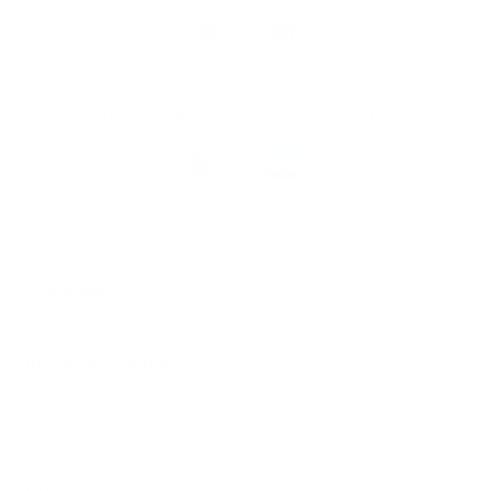
Nous
suivre
Restez informés, grâce à notre bulletin d’information
Téléchargez
l’app
Argenta
© 2026 Argenta
Informations juridiques
Vie privée
Politique de Cookies
PSD2