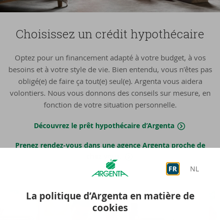
Choi­sis­sez un cré­dit hy­po­thé­caire
Optez pour un financement adapté à votre budget, à vos
besoins et à votre style de vie. Bien entendu, vous n’êtes pas
obligé(e) de faire ça tout(e) seul(e). Argenta vous aidera
volontiers. Nous vous donnons des conseils sur mesure, en
fonction de votre situation personnelle.
Découvrez le prêt hypothécaire d’Argenta
Prenez rendez-vous dans une agence Argenta proche de
chez vous.
FR
NL
La politique d’Argenta en matière de
cookies