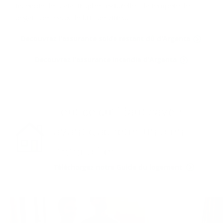
incendie, les catastrophes naturelles, la tempête, les
dégâts des eaux, le bris de vitre...
Découvrez l'assurance solde restant dû d'Argenta
Découvrez l'assurance incendie d'Argenta
Tout ce qu’il faut savoir
avant d’acheter un bien
immobilier
Téléchargez notre Guide du logement