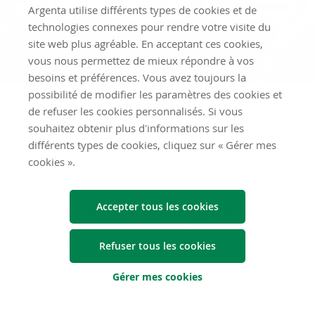
Argenta utilise différents types de cookies et de
technologies connexes pour rendre votre visite du
site web plus agréable. En acceptant ces cookies,
vous nous permettez de mieux répondre à vos
besoins et préférences. Vous avez toujours la
possibilité de modifier les paramètres des cookies et
Assurez-​vous bien
de refuser les cookies personnalisés. Si vous
souhaitez obtenir plus d'informations sur les
différents types de cookies, cliquez sur « Gérer mes
Vous avez acheté une maison ou un appartement ?
cookies ».
Félicitations ! Pensez à vous protéger financièrement, ainsi
que vos proches et votre habitation :
Accepter tous les cookies
Avec une assurance solde restant dû, vos proches n’ont
pas de soucis à se faire pour le remboursement de votre
crédit au cas où vous viendriez à décéder.
Refuser tous les cookies
Une bonne assurance incendie couvre bien plus que les
Gérer mes cookies
seuls dommages causés par un incendie. Elle assure vos
effets personnels contre les dommages causés par un