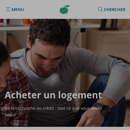
Argenta
MENU
CHERCHER
MENU
Homepage
Ache­ter un lo­ge­ment
De la recherche au crédit : tout ce que vous devez
savoir