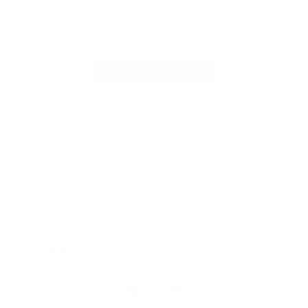
Parlez-en à votre agent
Prenez rendez-vous
Généralités
Liens rapides
Nous
suivre