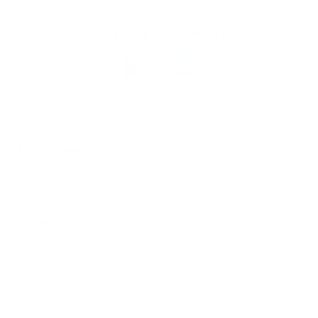
Restez informés, grâce à notre bulletin d’information
Téléchargez
l’app
Argenta
© 2026 Argenta
Informations juridiques
Vie privée
Politique de Cookies
PSD2
Tarifs