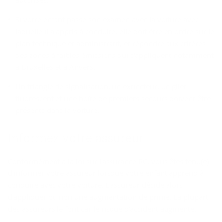
autorisés.
Si votre enfant passe son examen avec la voiture avec
laquelle il a appris à conduire, elle doit être en ordre sur le
plan technique et administratif, et répondre aux critères
des zones à faibles émissions qui s'appliquent notamment
à Bruxelles et à Anvers.
Un triangle de signalisation, un extincteur, un gilet
fluorescent et une boîte de premiers secours doivent être
présents dans la voiture.
In­for­mez votre as­su­reur
Conformément à la loi sur l'assurance RC, vous êtes tenu(e)
d'informer votre assureur lorsque votre enfant apprend à
conduire avec votre voiture. L'assureur décide alors
d'appliquer ou non une augmentation de prime. La plupart
des assureurs le font car le risque d'accident augmente.