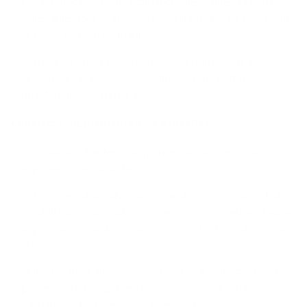
Les vendredi, samedi et dimanche, les veilles de jours
fériés et les jours fériés, votre enfant ne peut pas conduire
entre 22 h et 6 h du matin.
Votre enfant n'est pas autorisé à conduire à l'étranger,
avec une remorque ou à des fins de transport de
marchandises commerciales.
Condition supplémentaire à Bruxelles :
Votre enfant doit tenir un journal de bord retraçant son
expérience de conduite.
Votre enfant doit suivre une formation de 20 ou 30 h de
conduite dans une auto-école agréée. Le nombre d'heures
dépend de la combinaison ou non de l'auto-école avec un
stage.
Outre l'examen théorique, votre enfant doit également
passer un test de perception des risques et suivre une
formation « Premiers secours en route ».