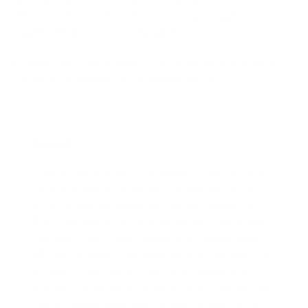
rétroviseur dans votre voiture ou si un passager
supplémentaire vous accompagnait.
Informez donc certainement votre assureur et respectez les
conditions du permis de conduire provisoire.
Conseil
Votre enfant a obtenu son permis ? Alors assurez-
vous qu'il puisse continuer à s’entraîner. Ce n'est
qu'en conduisant beaucoup que l'on devient un
bon conducteur. Il est bon de laisser votre enfant
conduire votre voiture pendant un certain temps
afin qu'il acquière une expérience de conduite. Par
la suite, si votre enfant souscrit lui-même une
assurance auto et peut prouver qu'il a conduit sans
sinistre pendant plusieurs années, le prix de son