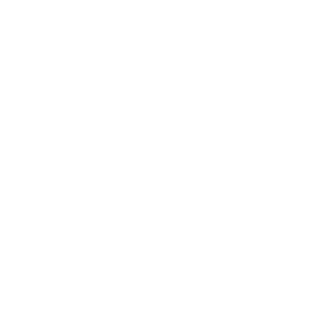
En sa­voir plus ?
Contactez une agence Argenta proche de chez vous. Nous
vous conseillerons volontiers, et vous établirons une
proposition sur mesure.
Assurez-​vous bien
Rouler en voiture et avoir une bonne assurance auto sont
indissociables. Car si malgré toutes vos précautions, il devait