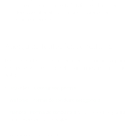
assurance en responsabilité civile sera alors moins
élevé que s'il avait souscrit une assurance sans
avoir d’expérience.
Aper­çu de toutes les condi­tions
Dans cet article, nous avons énuméré les principaux points
d'attention. Vous trouverez plus d’informations sur ces sites
web :
Bruxelles - Obtenir son permis
Wallonie - Permis de conduire catégorie B
Flandre - Permis de conduire B
(uniquement disponible
en néerlandais ou en anglais)