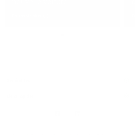
nouvelle voiture
a
En savoir plus
E
Généralités
Liens rapides
Nous
suivre