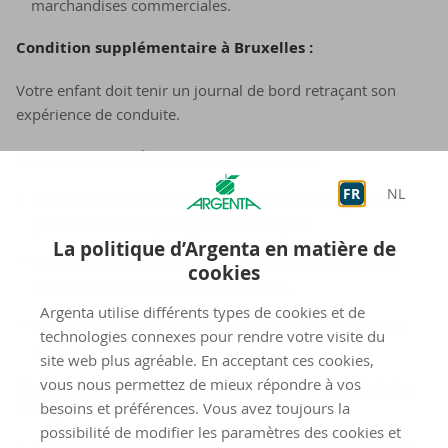
marchandises commerciales.
Condition supplémentaire à Bruxelles :
Votre enfant doit tenir un journal de bord retraçant son
expérience de conduite.
Condition supplémentaire en Wallonie :
FR
NL
Outre l'examen théorique, votre enfant doit également
passer un test de perception des risques.
La politique d’Argenta en matière de
Votre enfant doit tenir un roadbook (journal de bord)
cookies
retraçant son expérience de conduite.
Argenta utilise différents types de cookies et de
Votre enfant doit parcourir au moins 1 500 kilomètres
technologies connexes pour rendre votre visite du
pendant son apprentissage.
site web plus agréable. En acceptant ces cookies,
vous nous permettez de mieux répondre à vos
Condi­tions lorsque votre en­fant ap­prend à conduire
besoins et préférences. Vous avez toujours la
sans guide
possibilité de modifier les paramètres des cookies et