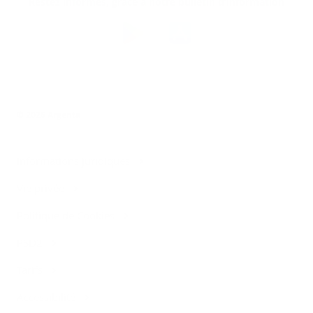
Restez informés, grâce à notre bulletin d’information
Téléchargez
l’app
Argenta
© 2026 Argenta
Informations juridiques
Vie privée
Politique de Cookies
PSD2
Tarifs
Accessibilité