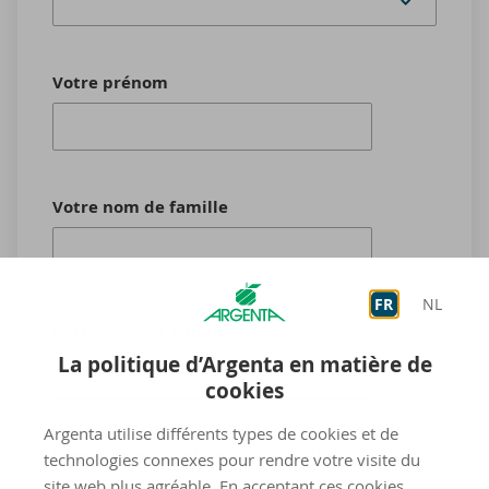
Votre prénom
Votre nom de famille
FR
NL
Votre adresse e-mail
La politique d’Argenta en matière de
cookies
Argenta utilise différents types de cookies et de
Numéro de téléphone (facultatif)
technologies connexes pour rendre votre visite du
site web plus agréable. En acceptant ces cookies,