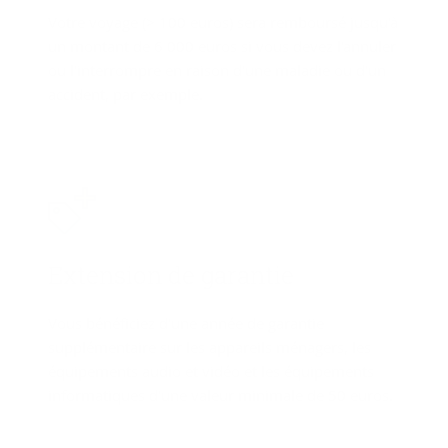
Votre voyage (> 100 euros) sera remboursé jusqu'à
un montant de 6 000 euros si vous devez l'annuler
ou l'interrompre en raison d'une maladie ou d'un
accident, par exemple.
Ex­ten­sion de ga­ran­tie
Vous bénéficiez d'une année de garantie
supplémentaire sur les appareils ménagers, les
équipements audio et vidéo et les équipements
informatiques d'une valeur minimale de 50 euros.