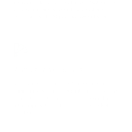
remboursés jusqu'à un montant de 1 500 euros en
cas de dommages accidentels ou de vol avec
effraction dans les 90 jours qui suivent l'achat.
An­nu­la­tion de billets
Vos tickets de concerts ou d’événements d'un
minimum de 50 euros sont remboursés jusqu'à un
montant de 1 000 euros si vous devez annuler ou
interrompre votre sortie pour cause de maladie ou
d'accident.