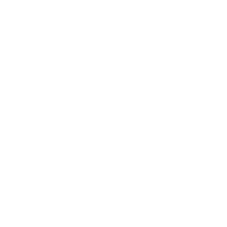
gratuit 0800 120 33, envoyez un e-mail
à
info.eco@economie.fgov.be
ou
remplissez le formulaire
en ligne
.
Vous conservez bien entendu le droit d’intenter une action
judiciaire.
Les informations contenues dans ce document sont basées
sur la situation juridique et fiscale en vigueur en Belgique à
la date du 3 février 2025.
Généralités
Liens rapides