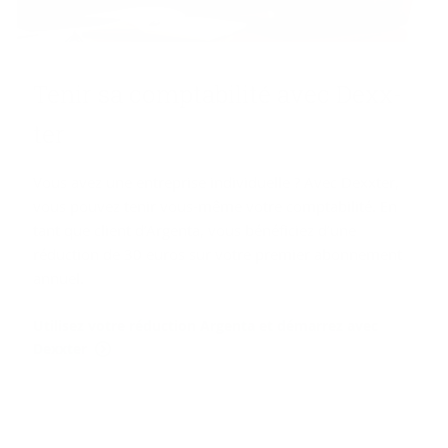
Tenir sa comp­ta­bi­li­té avec Dexx­
ter
Vous avez une entreprise individuelle ? Avec Dexxter,
vous pouvez tenir vous-même votre comptabilité. En
tant que client d’Argenta, vous bénéficiez d’une
réduction de 30 euros sur votre premier abonnement
annuel.
Utilisez votre réduction Argenta et démarrez avec
Dexxter