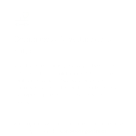
Dom­mages à la voi­ture de lo­
ca­tion
Vous louez une voiture (en voyage) ? Dans ce cas,
votre franchise d'un minimum de 50 euros sera
remboursée jusqu'à 1 500 euros en cas de
dommages ou de vol. La franchise est la partie du
montant du sinistre que vous devez payer vous-
même.
La description exacte des conditions et des restrictions
figure dans les
Conditions générales
.