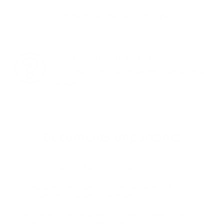
Voici comment déclarer les dommages
Vous avez une question ?
Consultez toutes les questions fréquemment
posées.
Do­cu­ments im­por­tants
Rè­gle­ment Gé­né­ral des Opé­ra­tions
Condi­tions gé­né­rales pack d’as­su­rances de la
carte de cre­dit Gol­den – For­mule Pro
Do­cu­ment d’in­for­ma­tion as­su­rance compte Carte
de cré­dit Gol­den – For­mule Pro