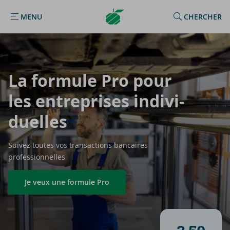
Argenta
MENU
CHERCHER
MENU
Homepage
La for­mule Pro pour
les en­tre­prises in­di­vi­
duelles
Suivez toutes vos transactions bancaires
professionnelles
Je veux une formule Pro