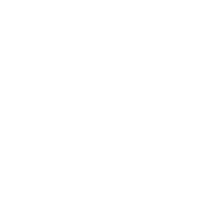
Pro­tec­tion des achats en ligne
Vos achats en ligne d'un minimum de 50 euros
sont remboursés jusqu'à un montant de 2 500
euros en cas de non-livraison (ou de livraison non
conforme).
An­nu­la­tion de voyage