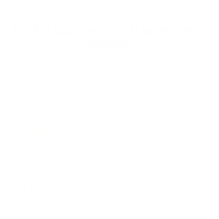
Pack d'as­su­rances carte de cré­dit
Gol­den
Vous optez pour une carte de crédit Golden en
plus de votre formule Pro ? Vous pouvez alors
2
compter sur un pack d'assurances
étendu.
Pro­tec­tion en cas de dom­mage
et de vol
Vos achats d'un minimum de 50 euros sont