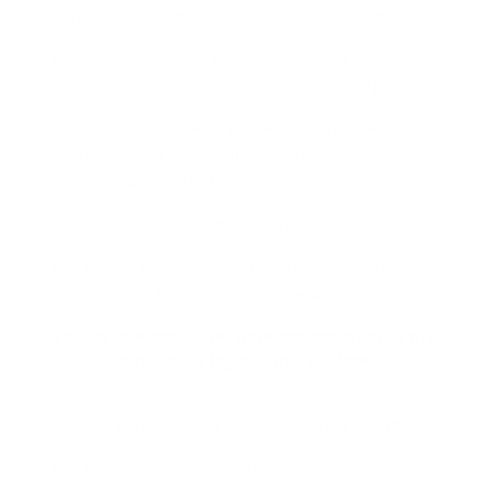
Vérifiez les avis et les scores des applications.
N’installez jamais de logiciel via un lien contenu dans
un SMS, un e-mail ou un message WhatsApp.
N'ouvrez pas de pièces jointes inconnues et ne
cliquez pas sur des publicités ou des fenêtres
contextuelles suspectes.
Ne donnez accès à votre appareil à personne.
N'autorisez jamais le « partage d'écran », « l'accès à
distance » ou les « options d'accessibilité ».
Veillez aux signes qui peuvent in­di­quer la pré­
sence d’un lo­gi­ciel mal­veillant :
Votre appareil devient soudainement très lent.
Des pop-ups inattendus apparaissent.