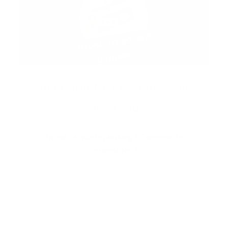
Re­con­naître et pré­ve­nir le
phi­shing
Qu’est-ce que le phishing ? Comment le
reconnaître ?