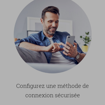
Confi­gu­rez une mé­thode de
connexion sé­cu­ri­sée