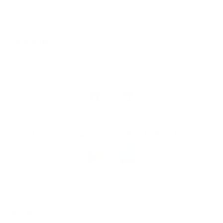
Généralités
Liens rapides
Nous
suivre
Restez informés, grâce à notre bulletin d’information
Téléchargez
l’app
Argenta
© 2026 Argenta