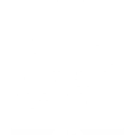
Nous surveillons les transactions inhabituelles ou
suspectes.
Vous êtes inactif pendant trois minutes ? Votre
connexion sera alors automatiquement interrompue.
Vous ne pouvez transférer des montants importants
qu’en les confirmant avec itsme® ou votre digipass et
un code SMS.
Dans l'app Argenta, sous « Plus », vous trouverez en
haut de l’écran un aperçu des paramètres de sécurité
les plus importants pour éviter les fraudes: votre
numéro de GSM, vos limites de virements, les
appareils sur lesquels l'app Argenta est liée à vos
données client et vos notifications push. Vérifiez-les
régulièrement.