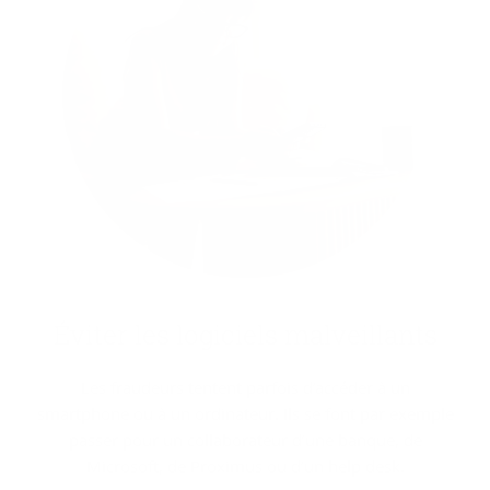
Évi­ter les lo­gi­ciels mal­veillants
Les fraudeurs tentent parfois d’accéder à un
smartphone ou à un ordinateur. Ils se font par exemple
passer pour un collaborateur d’une banque, de
Microsoft, de Proximus ou d’un help desk.