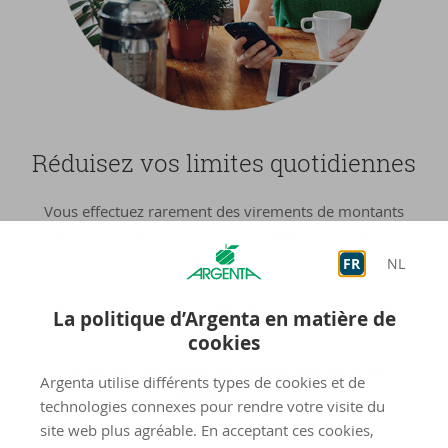
Ré­dui­sez vos li­mites quo­ti­diennes
Vous effectuez rarement des virements de montants
importants ? Réduisez alors vos limites journalières.
Vous pourrez les augmenter à nouveau si nécessaire.
FR
NL
Ainsi, les fraudeurs ne pourront pas effectuer de
virements de montants importants à partir de votre
La politique d’Argenta en matière de
compte.
cookies
Comment configurer les notifications pour les
Argenta utilise différents types de cookies et de
paiements
technologies connexes pour rendre votre visite du
site web plus agréable. En acceptant ces cookies,
Blo­quez vous-​même vos cartes