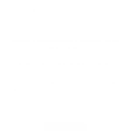
Les applications demandent des autorisations
inhabituelles.
Vous recevez des notifications concernant des actions
que vous n’avez pas effectuées vous-même.
Que faire si vous soup­çon­nez la pré­sence d'un lo­gi­
ciel mal­veillant ?
Supprimez immédiatement les apps ou logiciels
suspects.
Rétablissez les paramètres que vous avez récemment
modifiés.
N'effectuez aucune opération bancaire tant que vous
n'êtes pas certain(e) que votre appareil est sécurisé.