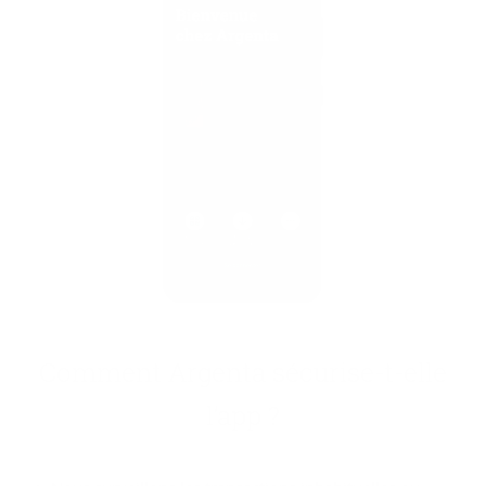
Com­ment Argenta sécurise-​t-elle
l’app ?