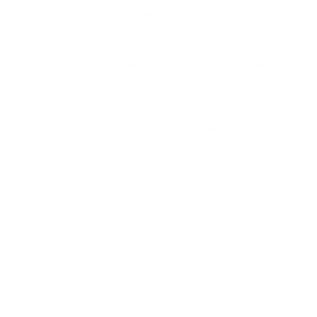
Souvent, ils vous demandent de modifier des
paramètres, d’installer une application ou de leur
donner accès à votre appareil. Ils tentent ainsi
d’installer des logiciels malveillants. Ces logiciels leur
permettent de surveiller votre appareil ou de le
contrôler à distance.
Protégez-vous grâce à ces conseils simples :
Maintenez votre système d'exploitation et vos
logiciels à jour.
Ne modifiez jamais les paramètres de votre appareil
si vous ne comprenez pas ce que vous faites ; soyez
particulièrement prudent(e) lorsque vous modifiez les
options d’accessibilité.
Téléchargez uniquement des applications provenant
d’app stores officiels.