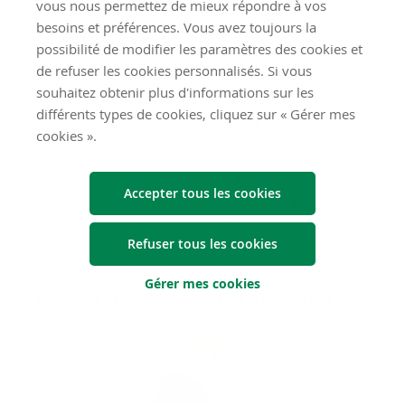
vous nous permettez de mieux répondre à vos
ban­caires en cas de fraude
besoins et préférences. Vous avez toujours la
possibilité de modifier les paramètres des cookies et
de refuser les cookies personnalisés. Si vous
Vous soupçonnez une fraude ou vous avez perdu vos
souhaitez obtenir plus d'informations sur les
cartes bancaires ? Bloquez-les rapidement vous-même
différents types de cookies, cliquez sur « Gérer mes
dans votre app Argenta avant de prendre d'autres
cookies ».
mesures.
Vous pouvez également bloquer l'app Argenta. Pour ce
Accepter tous les cookies
faire, rendez-vous dans Argenta Banque par Internet
via le menu « Mon profil ». Ou appelez le service
Clientèle au 03 285 51 11 (tous les jours ouvrables de 8
Refuser tous les cookies
h 30 à 20 h 30 et le samedi de 9 h à 12 h).
Gérer mes cookies
Comment signaler une fraude ou la perte d’une carte
bancaire