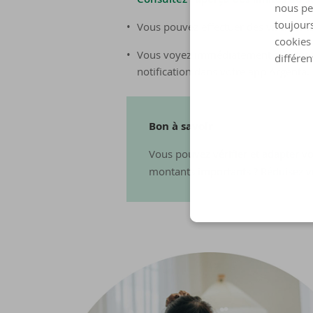
nous pe
toujours
Vous pouvez effectuer des virement
cookies 
Vous voyez immédiatement si votre v
différen
notification dans votre app Argenta.
Bon à sa­voir
Vous pouvez vérifier et adapter vo
montants importants ? Réduisez vo