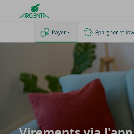
Argenta
Homepage
Payer
Épargner et inv
Vi­re­ments via l'ap