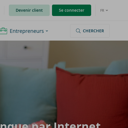
Devenir client
Se connecter
FR
Entrepreneurs
CHERCHER
nque par In­ter­net