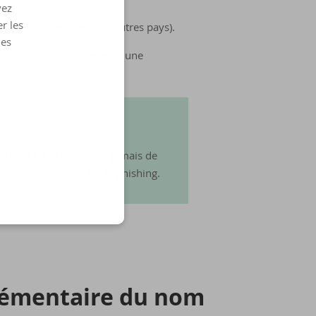
vez
r les
EPA
(Europe et quelques autres pays).
les
Dans ce cas, vous recevez une
Internet
. Vous ne virez jamais de
ore davantage contre le phishing.
­plé­men­taire du nom