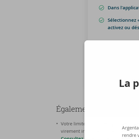
Dans l'applica
Sélectionnez 
activez ou dés
Com­ment faire ce
Cliquez sur « Mon p
Sélectionnez « Acti
La p
Éga­le­ment pour les mon
Votre limite journalière pour les vi
Argenta 
virement instantané, quel qu'en soit
rendre v
Consultez l'aperçu des limites au s