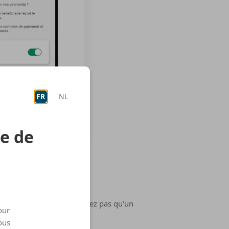
FR
NL
re de
rements classiques. N'oubliez pas qu'un
our
ous