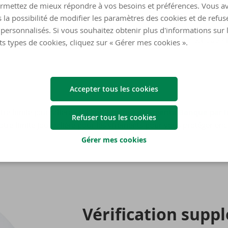
rmettez de mieux répondre à vos besoins et préférences. Vous a
 la possibilité de modifier les paramètres des cookies et de refuse
s instantanés vers des numéros de compte dans
toute la zone S
personnalisés. Si vous souhaitez obtenir plus d'informations sur 
irement instantané a réussi. Un virement instantané a échoué ? 
ts types de cookies, cliquez sur « Gérer mes cookies ».
Accepter tous les cookies
tre limite journalière via
l'app Argenta et Argenta Banque par 
Refuser tous les cookies
tre limite journalière pour les virements pour vous protéger enc
Gérer mes cookies
Vé­ri­fi­ca­tion sup