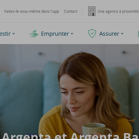
Faites-le vous-même dans l'app
Contact
Une agence à proximité
estir
Emprunter
Assurer
p Argenta et Argenta Ba