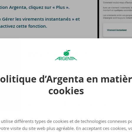
tion Argenta, cliquez sur « Plus ».
« Gérer les virements instantanés » et
activez cette fonction.
la dans Argenta Banque par In­ter­net ?
rofil », puis sur « Mes préférences ».
vé par défaut » ou « Désactivé par défaut » et Sauvegarder.
olitique d’Argenta en matiè
cookies
­tants plus éle­vés et dans la zone SEPA
rements s'applique aussi bien aux virements instantanés qu’aux vi
utilise différents types de cookies et de technologies connexes p
 le montant, ne peut pas être annulé.
otre visite du site web plus agréable. En acceptant ces cookies, v
ein d'Argenta