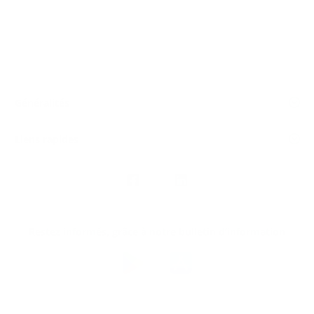
Généralités
Liens rapides
Nous
suivre
Restez informés, grâce à notre bulletin d’information
Téléchargez
l’app
Argenta