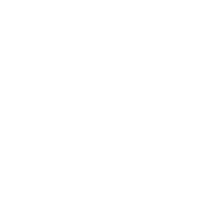
La formule Pro pour les entreprises
individuelles
En tant qu'entreprise individuelle, séparez facilement vos
opérations de paiement personnelles et professionnelles
grâce à la formule Pro pour les entreprises individuelles.
Archives des communiqués de
presse
Archives des communiqués de presse
Page
2
/ 2
précédente