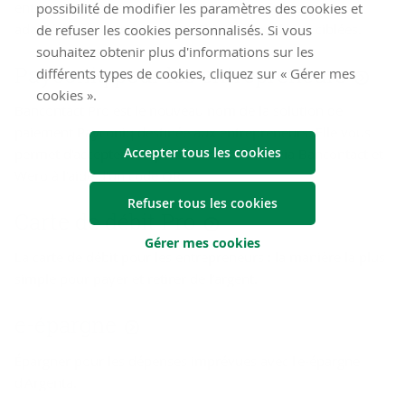
entreprise. Optez pour des solutions professionnelles
possibilité de modifier les paramètres des cookies et
adaptées aux entrepreneurs. Claires, flexibles et ciblées.
de refuser les cookies personnalisés. Si vous
souhaitez obtenir plus d'informations sur les
Payconiq pour les entrepreneurs
différents types de cookies, cliquez sur « Gérer mes
cookies ».
Bancontact Pro est le nouveau nom de la solution de
paiement Payconiq destinée aux entrepreneurs. Elle vous
Accepter tous les cookies
permet d'accepter des paiements mobiles via Bancontact et
Wero à l'aide d'un code QR.
Refuser tous les cookies
Carte de débit Pro
Gérer mes cookies
La carte de débit pour les entrepreneurs : la manière la plus
simple pour payer et retirer de l’argent.
e-épargne
Épargner pour les dépenses imprévues avec l'e-épargne
d'Argenta.