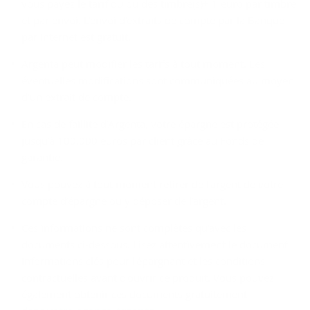
vous payez le tarif du ou des timbre(s)+ 1 euro par timbre
et par envoi. L'envoi d'extraits de compte par la Banque
par Internet est gratuit.
Argenta peut modifier les tarifs à tout moment. Les
éventuelles modifications sont communiquées au moyen
d’un extrait de compte.
En cas de faillite d’Argenta, votre épargne est protégée
jusqu’à 100.000 euros par client grâce au Fonds de
garantie.
Vous pouvez à tout moment retirer de l’argent de votre
compte d’épargne ou y déposer de l’argent.
Ces informations ne sont complètes qu'avec les
documents ci-dessous. Lisez attentivement le document
Informations clés pour l'épargnant et les conditions
contractuelles avant d'ouvrir ce produit. Vous pouvez
également obtenir ces documents gratuitement