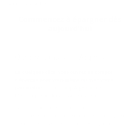
soumis au droit belge.
Com­men­cez à épar­gner dès
au­jour­d'hui
Ou­vrez dans l’app Argenta
En quelques clics, vous ouvrez un compte
d'épargne pour vous-même ou avec votre
partenaire*.
Ouvrez
l’app Argenta
et à côté de «
Mes comptes », cliquez sur « Ajouter ».
*Vous êtes effectivement ou légalement cohabitant ou
marié avec votre partenaire et cette relation est enregistrée
auprès d'Argenta. Votre partenaire dispose également de
l'app Argenta.