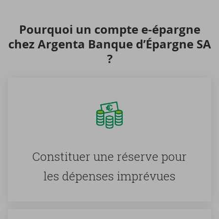
Pour­quoi un compte e-​épargne
chez Argenta Banque d’Épargne SA
?
Consti­tuer une ré­serve pour
les dé­penses im­pré­vues