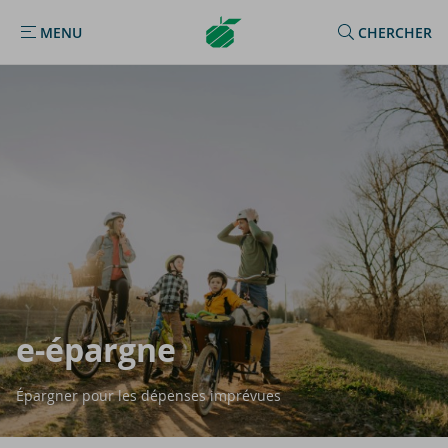
Argenta
MENU
CHERCHER
MENU
Homepage
e-​épargne
Épargner pour les dépenses imprévues