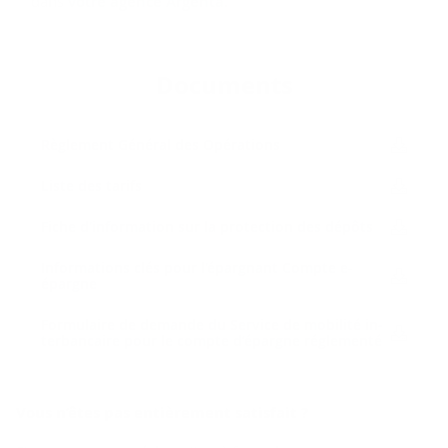
dans
votre agence Argenta
.
Do­cu­ments
Rè­gle­ment Gé­né­ral des Opé­ra­tions
Liste des ta­rifs
Fiche d'in­for­ma­tion sur la pro­tec­tion des dé­pôts
In­for­ma­tions clés pour l'épar­gnant Compte e-​
épargne
For­mu­laire de de­mande du Ser­vice de mo­bi­li­té in­
ter­ban­caire pour le compte d’épargne ré­gle­men­té
Vous n’êtes pas en­tiè­re­ment sa­tis­fait ?