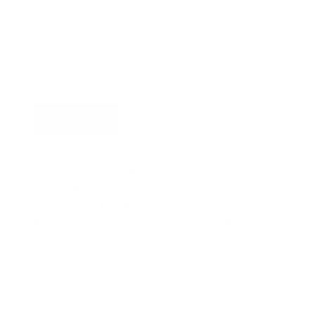
Envoyer
Par l’envoi de ce formulaire, vous donnez des
informations à Argenta qui seront utilisées pour
vous contacter et mieux vous servir. Vous
trouverez plus d’informations sur la
politique de
confidentialité d’Argenta
.