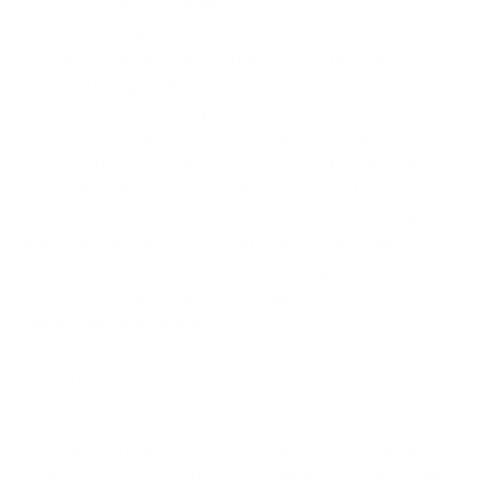
Si vous avez une réclamation à formuler, vous pouvez en
parler à
votre agent Argenta
ou vous adresser au
service
Gestion des plaintes d’Argenta
.
Vous estimez qu’Argenta
Banque d'Épargne SA n’a pas donné suite à votre
réclamation ou que la réponse fournie n’est pas satisfaisante
? Dans ce cas, vous pouvez vous adresser à Ombudsfin
(l'Ombudsman en conflits financiers), North Gate II, Avenue
du Roi Albert II 8, 1000 Bruxelles. Le moyen le plus rapide
de déposer une plainte auprès d'Ombudsfin est d'utiliser
le
formulaire de plainte sur le site web d'Ombudsfin
. Vous
n'arrivez pas à envoyer le formulaire de plainte ? Dans ce
cas, envoyez votre plainte par e-mail
à
ombudsman@ombudsfin.be
.
Vous conservez bien entendu le droit d’intenter une action
judiciaire.
Les informations contenues dans ce document sont basées
sur la situation juridique et fiscale en vigueur en Belgique à
la date du 1er janvier 2026. Ces comptes d’épargne sont