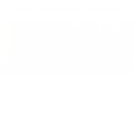
Autres in­for­ma­tions per­ti­nentes
In­ves­tir chez Argenta
Si vous voulez mettre de l'argent de côté, l'épargne est un
excellent choix. Toutefois, vous pouvez aussi l'investir. Chez
Argenta, vous ne le ferez pas seul(e) : nos agents sont à
votre disposition pour vous conseiller personnellement. Ils
chercheront avec vous un produit d'investissement qui vous