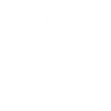
Restez informés, grâce à notre bulletin d’information
Téléchargez
l’app
Argenta
© 2026 Argenta
Informations juridiques
Vie privée
Politique de Cookies
PSD2
Tarifs