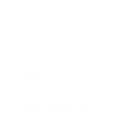
Votre prénom
Votre nom de famille
Votre adresse e-mail
Votre numéro de téléphone (facultatif)