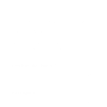
Pre­nez rendez-​vous dans votre
agence Argenta
Ouvrez des comptes d'épargne pour vous-même,
votre partenaire ou vos enfants.
Vous êtes déjà client(e) ?
Oui
Votre agence