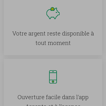
Votre ar­gent reste dis­po­nible à
tout mo­ment
Ou­ver­ture fa­cile dans l'app