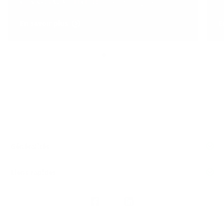
En savoir plus
E
Généralités
Liens rapides
Nous
suivre