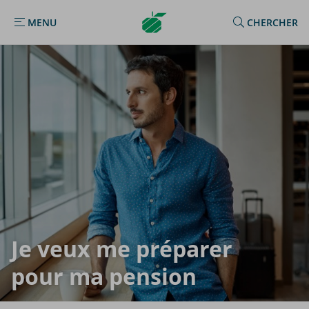
Argenta
MENU
CHERCHER
MENU
Homepage
Je veux me pré­pa­rer
pour ma pen­sion