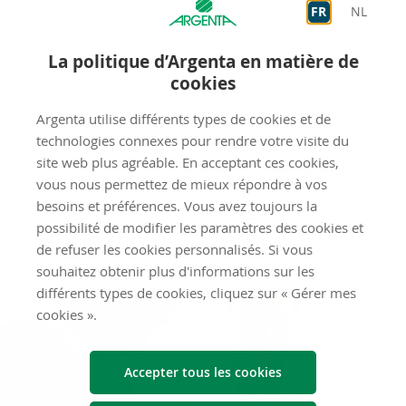
voulez mettre encore plus d’argent de côté pour votre
FR
NL
pension ? Dans ce cas, l’épargne à long terme peut être
intéressante :
La politique d’Argenta en matière de
cookies
Vous bénéficiez d’un avantage fiscal de 30 % sur les
montants versés.
Argenta utilise différents types de cookies et de
technologies connexes pour rendre votre visite du
Vous allez construire ou acheter votre propre maison un
site web plus agréable. En acceptant ces cookies,
jour ? Vous pouvez alors utiliser le montant épargné pour
vous nous permettez de mieux répondre à vos
votre assurance solde restant dû.
besoins et préférences. Vous avez toujours la
En savoir plus
possibilité de modifier les paramètres des cookies et
de refuser les cookies personnalisés. Si vous
souhaitez obtenir plus d'informations sur les
différents types de cookies, cliquez sur « Gérer mes
cookies ».
Accepter tous les cookies