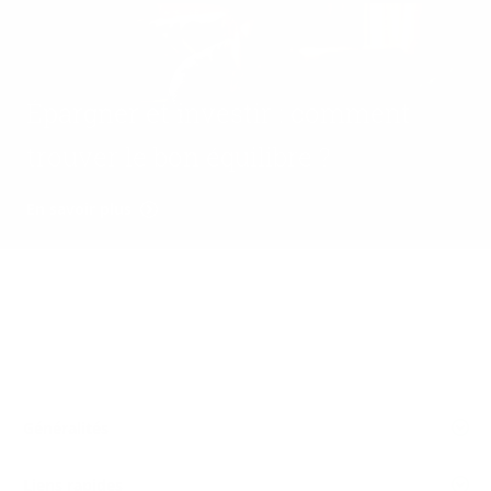
Épargner et investir : comment
trouver le bon équilibre ?
En savoir plus
Généralités
Liens rapides