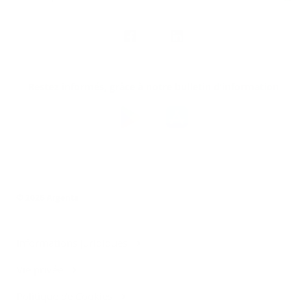
Nous
suivre
Restez informés, grâce à notre bulletin d’information
Téléchargez
l’app
Argenta
© 2026 Argenta
Informations juridiques
Vie privée
Politique de Cookies