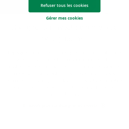
Refuser tous les cookies
Gérer mes cookies
Épar­gner ou in­ves­tir en­core plus
pour plus tard
L’épargne-pension avec avantage fiscal n’est possible qu’à
concurrence d’un montant maximum défini par la loi. Vous
voulez mettre encore plus de côté pour vous assurer des
vieux jours confortables ? Dans ce cas, vous pouvez
épargner sans avantage fiscal. Vous pouvez toujours retirer
l’argent que vous épargnez de cette manière lorsque vous
en avez besoin.
En savoir plus sur épargner et investir