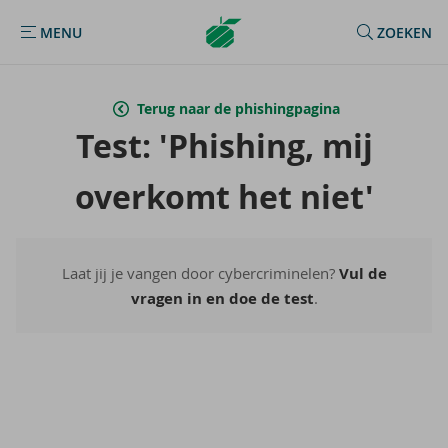
Argenta
MENU
ZOEKEN
MENU
Homepage
Terug naar de phishingpagina
Test: 'Phis­hing, mij
over­komt het niet'
Laat jij je vangen door cybercriminelen?
Vul de
vragen in en doe de test
.