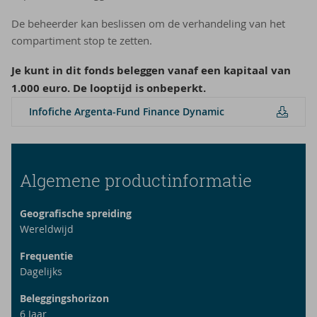
De beheerder kan beslissen om de verhandeling van het
compartiment stop te zetten.
Je kunt in dit fonds beleggen vanaf een kapitaal van
1.000 euro. De looptijd is onbeperkt.
In­f­o­fi­che Argenta-​Fund Fi­nan­ce Dy­na­mic
Algemene productinformatie
Geografische spreiding
Wereldwijd
Frequentie
Dagelijks
Beleggingshorizon
6
Jaar