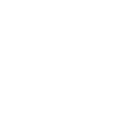
kantoor verkrijgen. Deze documenten zijn beschikbaar in
het Nederlands.
Be­lang­rij­ke in­for­ma­tie
Neem het geldende prospectus, het document Essentiële-
informatiedocument en het document Samenvatting van de
rechten van beleggers grondig door voor je dit product
aankoopt. Je kunt deze documenten in je Argenta-kantoor
verkrijgen. De netto-inventariswaarde wordt gepubliceerd in
‘De Tijd’ en ‘L’Écho’.
Niet he­le­maal te­vre­den?
Als je suggesties of klachten hebt, kun je die met jouw
Argenta-kantoor bespreken. Je kunt ook terecht bij de
beheermaatschappij Argenta Asset Management NV op het