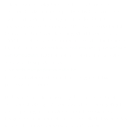
volgende adres: Belgiëlei 49-53, B-2018 Antwerpen.
Telefonische klachten moet je schriftelijk bevestigen per e-
mail of brief. Vind je dat Argenta jouw klacht niet of
onvoldoende heeft beantwoord? Dan kun je je richten tot
Ombudsfin, North Gate II, Koning Albert II-laan, 8 bus 2,
1000 Brussel. De snelste manier om een klacht in te dienen
bij Ombudsfin is via
het klachtenformulier op de website
van Ombudsfin
. Lukt het niet om het klachtenformulier te
versturen? Mail je klacht dan
naar
ombudsman@ombudsfin.be
.
Je behoudt uiteraard het recht om een gerechtelijke
procedure in te leiden.
De bovenstaande informatie is gebaseerd op de juridische
en fiscale situatie op 12 maart 2026. De fiscale regeling is
van toepassing op particulieren die in België wonen. Ze
hangt af van de individuele situatie van elke belegger en kan
in de toekomst aan wijzigingen onderhevig zijn.
D