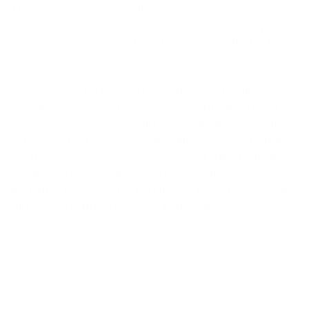
1
Een manier van portefeuillebeheer waarbij de beheerder in
i
functie van zijn marktvisie en verwachtingen actieve posities
s
inneemt met als doel een beter beleggingsresultaat te halen
­
.
c
2
Met fonds wordt bedoeld een gemeenschappelijk
l
beleggingsfonds, of een bevek of een compartiment van een
a
bevek, of ook wel een instelling voor collectieve belegging
i
(ICB) genoemd. Een ICB is een instelling die geld afkomstig
van meedere beleggers investeert en dit kapitaal collectief
­
belegt in een geheel van gediversifieerde financiële
m
instrumenten volgens het principe van risicospreiding. ICB’s
e
zijn dus een vorm van collectief portefeuillebeheer.
r