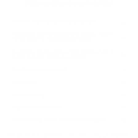
Be­lang­rij­ke do­cu­men­ten
In­f­o­fi­che Argenta-​Fund Fi­nan­ce Dy­na­mic
Essentiële-​informatiedocument Argenta-​Fund Fi­
nan­ce Dy­na­mic Ka­pi­ta­li­sa­tie­aan­de­len
Essentiële-​informatiedocument Argenta-​Fund Fi­
nan­ce Dy­na­mic Dis­tri­bu­tie­aan­de­len
Pros­pec­tus Argenta-​Fund
Jaar­ver­slag
Half­jaar­ver­slag
Argenta-​Fund Sta­tu­ten
Sa­men­vat­ting van de rech­ten van be­leg­gers
Je kunt deze documenten ook kosteloos in jouw Argenta-