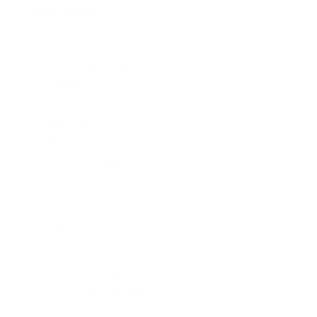
Swing pricing
Mechanisme dat een fonds
de mogelijkheid biedt om
de transactiekosten die
voortvloeien uit de
inschrijvingen en
terugbetalingen te laten
vereffenen door de in- en
uitstappende beleggers.
Niet van toepassing
TAKSEN
Beurstaks (bij kapitalisatie aandelen)
1,32 % met een maximum van 4.000 euro