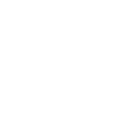
Algemeen
Snel naar
Volg
Argenta
op
Blijf op de hoogte via onze nieuwsbrief
Download
de
Argenta-
app
© 2026 Argenta
Juridische informatie