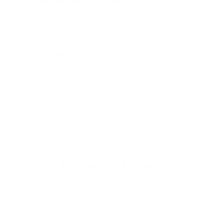
instrumenten kunnen gebruikt worden voor
afdekkingsdoeleinden en kunnen leiden tot
extra risico's.
Concentratierisico:
het risico van een grote
concentratie van beleggingen in bepaalde
categorieën van activa of op bepaalde markten.
Voor meer informatie over de risico's van het
fonds wordt verwezen naar de sectie 'Risico's' in
het prospectus.
Kos­ten en tak­sen
KOSTEN