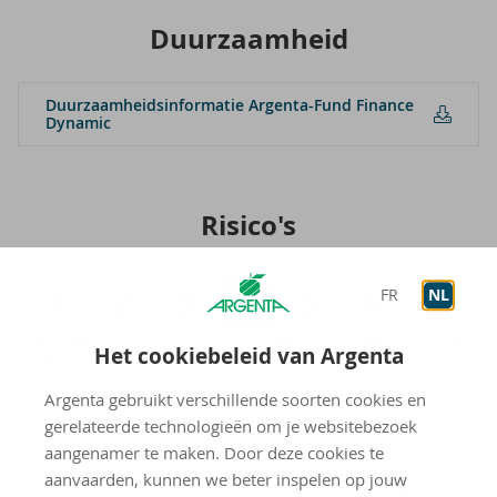
Duur­zaam­heid
Duur­zaam­heids­in­for­ma­tie Argenta-​Fund Fi­nan­ce
Dy­na­mic
Ri­si­co's
FR
NL
Het cookiebeleid van Argenta
Argenta gebruikt verschillende soorten cookies en
Voor de risico-indicator wordt ervan uitgegaan dat u het
gerelateerde technologieën om je websitebezoek
product houdt gedurende de aanbevolen beleggingshorizon.
aangenamer te maken. Door deze cookies te
Het daadwerkelijke risico kan sterk variëren als u in een
aanvaarden, kunnen we beter inspelen op jouw
vroeg stadium verkoopt en u kunt minder terugkrijgen.