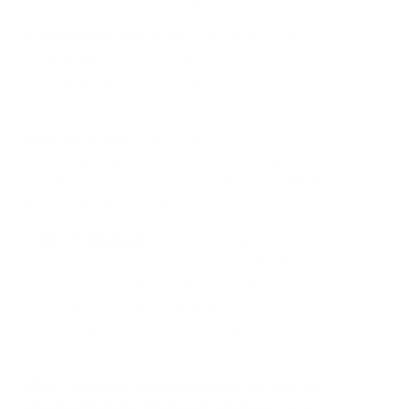
Liquiditeitsrisico
: het risico dat een positie
niet tijdig kan worden verrekend voor een
redelijke prijs is eerder laag voor dit
compartiment.
Kredietrisico
: het risico op wanbetaling van
de tegenpartijen op eindvervaldag of bij
uitbetaling van de jaarlijkse interesten is eerder
laag voor dit compartiment.
Operationeel risico
: het risico dat verband
houdt met de ongeschiktheid van de interne
processen en met menselijke gebreken of
gebrekkige systemen of het risico dat
voortvloeit uit externe gebeurtenissen is eerder
laag voor dit compartiment.
Risico met betrekking tot gestructureerde
financiële elementen en derivaten:
deze