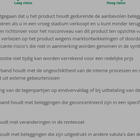
uitgegaan dat u het product houdt gedurende de aanbevolen beleg
riëren als u in een vroeg stadium verkoopt en u kunt minder terug
en richtsnoer voor het risiconiveau van dit product ten opzichte 
s verliezen op het product wegens marktontwikkelingen of doorda
icante risico's die niet in aanmerking worden genomen in de synth
 positie niet tijdig kan worden verrekend voor een redelijke prijs
 verband houdt met de ongeschiktheid van de interne processen en
it uit externe gebeurtenissen
ing van de tegenpartijen op eindvervaldag of bij uitbetaling van de 
erband houdt met beleggingen die geconcentreerd zijn in een spec
houdt met veranderingen in de rentevoet
houdt met beleggingen die zijn uitgedrukt in andere valuta's dan 