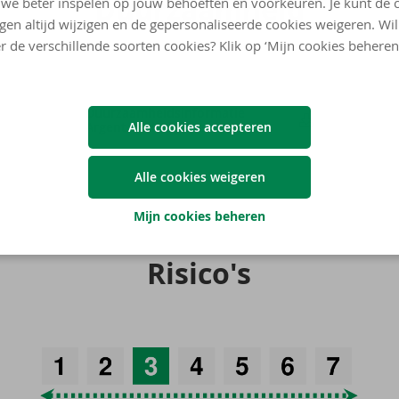
Duur­zaam­heid
we beter inspelen op jouw behoeften en voorkeuren. Je kunt de 
ngen altijd wijzigen en de gepersonaliseerde cookies weigeren. Wi
r de verschillende soorten cookies? Klik op ‘Mijn cookies beheren
Duur­zaam­heids­in­for­ma­tie
Argenta Se­lect Con­ser­va­ti­ve
Alle cookies accepteren
Alle cookies weigeren
Mijn cookies beheren
Ri­si­co's