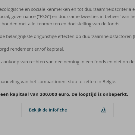
 ecologische en sociale kenmerken en tot duurzaamheidscriteria 
social, governance ("ESG") en duurzame kwesties in beheer' van he
ng houden met alle kenmerken en doelstelling van de fonds.
de belangrijkste ongunstige effecten op duurzaamheidsfactoren (
rgd rendement en/of kapitaal.
e aankoop van rechten van deelneming in een fonds en niet op d
andeling van het compartiment stop te zetten in België.
 een kapitaal van 200.000 euro. De looptijd is onbeperkt.
Be­kijk de in­f­o­fi­che