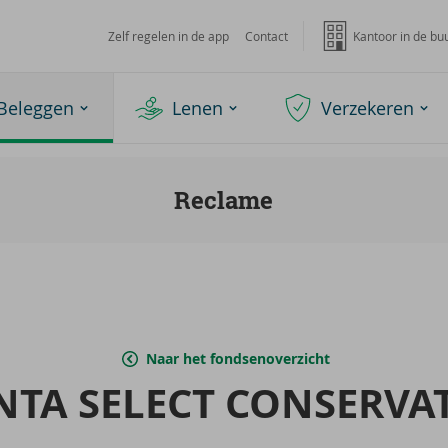
Zelf regelen in de app
Contact
Kantoor in de bu
Beleggen
Lenen
Verzekeren
Reclame
Naar het fondsenoverzicht
­TA SE­LECT CON­SER­VA­T