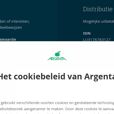
Distributi
den of interesten,
Mogelijke uitbeta
 deelbewijzen
ISIN
iswaarde
LU3176783127
ro (op
6)
Het cookiebeleid van Argent
to-inventariswaarde van het compartiment raadplegen op
het fon
Die waarde wordt ook gepubliceerd in ‘L’Écho’ en ‘De Tijd’.
 gebruikt verschillende soorten cookies en gerelateerde technolo
ebsitebezoek aangenamer te maken. Door deze cookies te aanva