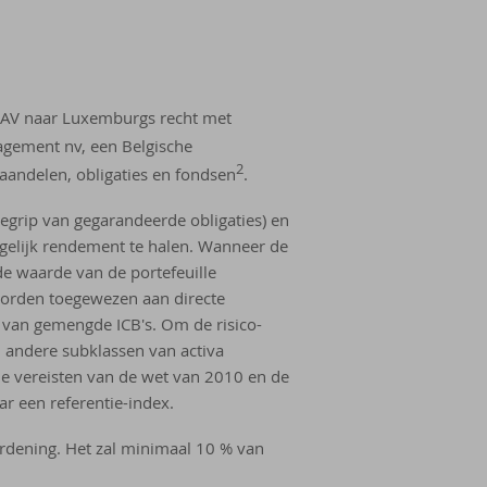
ICAV naar Luxemburgs recht met
gement nv, een Belgische
2
aandelen, obligaties en fondsen
.
begrip van gegarandeerde obligaties) en
ogelijk rendement te halen. Wanneer de
e waarde van de portefeuille
worden toegewezen aan directe
n van gemengde ICB's. Om de risico-
n andere subklassen van activa
de vereisten van de wet van 2010 en de
r een referentie-index.
ordening. Het zal minimaal 10 % van