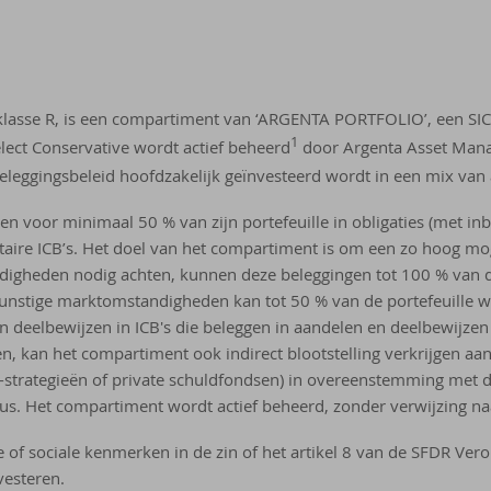
nklasse R, is een compartiment van ‘ARGENTA PORTFOLIO’, een S
1
ect Conservative wordt actief beheerd
door Argenta Asset Mana
eleggingsbeleid hoofdzakelijk geïnvesteerd wordt in een mix van 
n voor minimaal 50 % van zijn portefeuille in obligaties (met in
ataire ICB’s. Het doel van het compartiment is om een zo hoog m
digheden nodig achten, kunnen deze beleggingen tot 100 % van d
nstige marktomstandigheden kan tot 50 % van de portefeuille 
in deelbewijzen in ICB's die beleggen in aandelen en deelbewijze
, kan het compartiment ook indirect blootstelling verkrijgen aa
ty-strategieën of private schuldfondsen) in overeenstemming met 
s. Het compartiment wordt actief beheerd, zonder verwijzing naa
of sociale kenmerken in de zin of het artikel 8 van de SFDR Ver
vesteren.