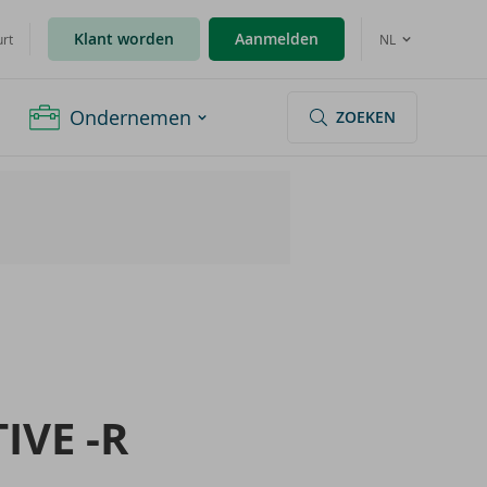
Klant worden
Aanmelden
urt
NL
Ondernemen
ZOEKEN
I­VE -R