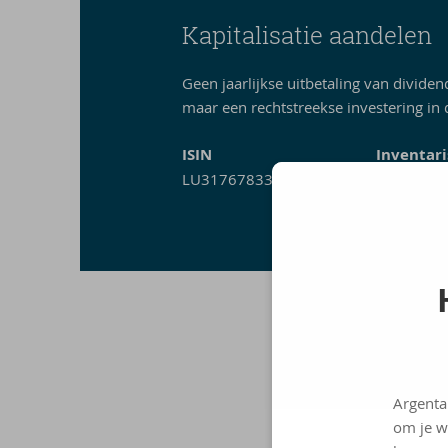
Kapitalisatie aandelen
Geen jaarlijkse uitbetaling van dividen
maar een rechtstreekse investering in
ISIN
Inventar
LU3176783390
104,32 eu
05/08/202
Je kunt de net
Argenta
om je w