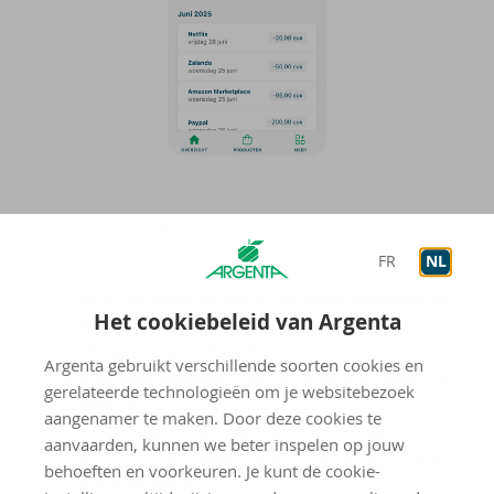
Via de Argenta-​app
FR
NL
Open de Argenta-app en ga naar
‘Rekening en
Het cookiebeleid van Argenta
kaarten’
.
Tik op je
kredietkaart
.
Argenta gebruikt verschillende soorten cookies en
Kies
‘Verrichtingen’
om je recente uitgaven te
gerelateerde technologieën om je websitebezoek
bekijken.
aangenamer te maken. Door deze cookies te
Kies
‘Uitgavenstaten’
om een volledig
aanvaarden, kunnen we beter inspelen op jouw
overzicht per maand te zien. Tik op de maand
behoeften en voorkeuren. Je kunt de cookie-
die je wil openen.