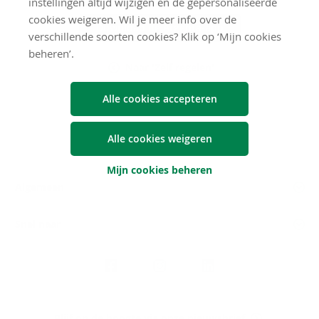
instellingen altijd wijzigen en de gepersonaliseerde
cookies weigeren. Wil je meer info over de
Download de Argenta-app
verschillende soorten cookies? Klik op ‘Mijn cookies
beheren’.
Naar 'Zelf regelen'
Alle cookies accepteren
Alle cookies weigeren
Mijn cookies beheren
Algemeen
Snel naar
Volg
Argenta
op
Blijf op de hoogte via onze nieuwsbrief