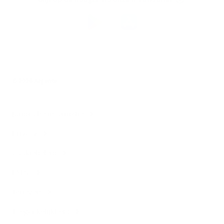
Download
de
Argenta-
app
© 2026 Argenta
Juridische informatie
Privacy
Cookiebeleid
PSD2
Tarieven
Toegankelijkheid