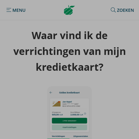
Argenta
MENU
ZOEKEN
MENU
Homepage
Waar vind ik de
ver­rich­tin­gen van mijn
kre­diet­kaart?