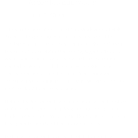
Argenta’s duur­zaam­
heids­tra­ject
“Het vernieuwde Green Bond Framework weerspiegelt
Argenta’s langetermijnvisie om financiële kracht te
combineren met een duurzame impact”, aldus Stéphanie
Dangreau, Sustainability Manager bij Argenta. “Door ons
aan te sluiten bij de European Green Bond Standard
versterken we onze rol als verantwoordelijke bank-
verzekeraar die zich inzet voor de financiering van
energiezuinige woningen en die bijdraagt aan de transitie
naar een koolstofarme economie.”
Het vernieuwde Green Bond Framework onderstreept de
ambitie van Argenta om op lange termijn een gezonde
bank-verzekeraar te zijn voor zijn klanten, gedreven door
transparantie, veerkracht en duurzame groei.
De European Green Bond Factsheet, het Green Bond