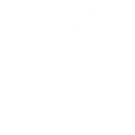
op
Blijf op de hoogte via onze nieuwsbrief
Download
de
Argenta-
app
© 2026 Argenta
Juridische informatie
Privacy
Cookiebeleid
PSD2
Tarieven