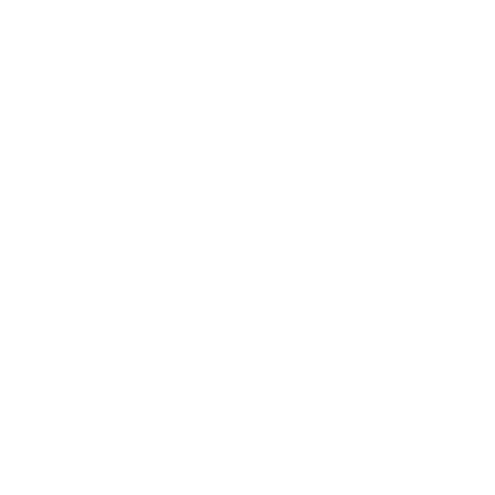
Framework 2025 en het Second Party Opinion and Pre-
issuance report van ISS Corporate Solutions zijn beschikbaar
op de website van
Argenta,
https://www.argenta.eu/investor-relations/debt-
issuance/green-bonds.html
.
Algemeen
Snel naar
Volg
Argenta