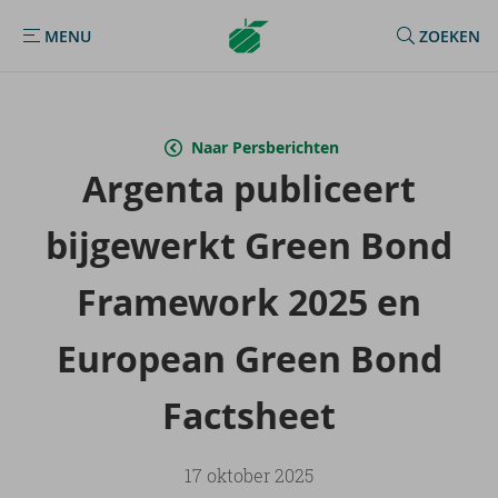
Argenta
MENU
ZOEKEN
MENU
Homepage
Naar Persberichten
Argenta pu­bli­ceert
bij­ge­werkt Green Bond
Fra­me­work 2025 en
Eu­ro­pean Green Bond
Facts­heet
17 oktober 2025