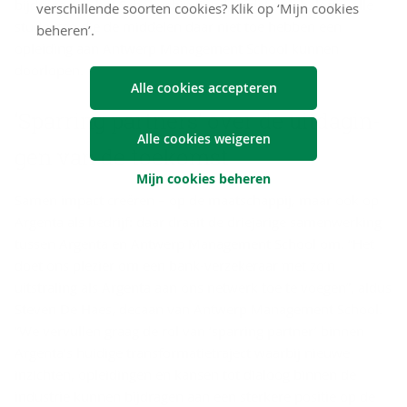
bijdrage aan het Scholarship Fund, zodat ook beloftevolle
verschillende soorten cookies? Klik op ‘Mijn cookies
studenten die de middelen daar niet toe hebben een
beheren’.
opleiding aan Antwerp Management School kunnen
doorlopen.
Alle cookies accepteren
‘Spar­ring part­ners’ over de uit­da­gin­
Alle cookies weigeren
gen van de toe­komst
Mijn cookies beheren
Samen impact creëren – op de maatschappij, maar ook op
Argenta als bedrijf: daar draait de driejarige samenwerking
tussen Argenta en Antwerp Management School om. “Het
doet ons plezier om een bank-verzekeraar met zo’n
uitstraling als Argenta aan ons netwerk toe te voegen”, aldus
Steven De Haes, decaan van Antwerp Management School.
“We vervullen graag de rol van ‘sparring partner’ binnen
Argenta’s huidige transformatietraject waarbij nieuwe
inzichten, opleidingen en kansen tot dialoog binnen de
industrie kunnen bijdragen aan een sterkere positie op de