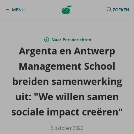
Argenta
MENU
ZOEKEN
MENU
Homepage
Naar Persberichten
Argenta en Ant­werp
Ma­na­ge­ment School
brei­den sa­men­wer­king
uit: "We wil­len samen
so­ci­a­le im­pact cre­ë­ren"
6 oktober 2022