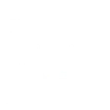
Algemeen
Snel naar
Volg
Argenta
op
Blijf op de hoogte via onze nieuwsbrief
Download
de
Argenta-
app
© 2026 Argenta