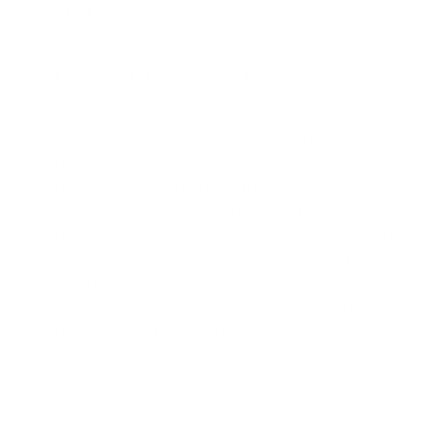
markt. Met het partnerschap willen wij onze kennis
verdiepen en samen sociale impact creëren.”
Marc Lauwers, CEO van Argenta, bevestigt:
“Nabijheid, open dialoog en duurzaamheid
kenmerken onze ambities als Belgische bank-
verzekeraar. We zijn dan ook trots dat we onze
samenwerking met Antwerp Management School,
een top business school in onze achtertuin, kunnen
uitbreiden en er onze hele organisatie bij betrekken.
Dankzij het talent en netwerk van Antwerp
Management School willen we onze inzichten
verdiepen en de markt verder in beweging zetten.”