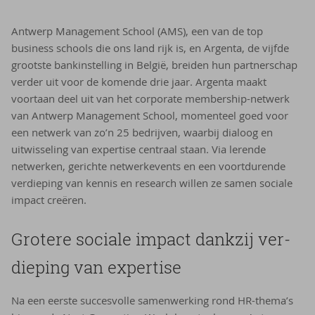
Antwerp Management School (AMS), een van de top
business schools die ons land rijk is, en Argenta, de vijfde
grootste bankinstelling in België, breiden hun partnerschap
verder uit voor de komende drie jaar. Argenta maakt
voortaan deel uit van het corporate membership-netwerk
van Antwerp Management School, momenteel goed voor
een netwerk van zo’n 25 bedrijven, waarbij dialoog en
uitwisseling van expertise centraal staan. Via lerende
netwerken, gerichte netwerkevents en een voortdurende
verdieping van kennis en research willen ze samen sociale
impact creëren.
Gro­te­re so­ci­a­le im­pact dank­zij ver­
die­ping van ex­per­ti­se
Na een eerste succesvolle samenwerking rond HR-thema’s